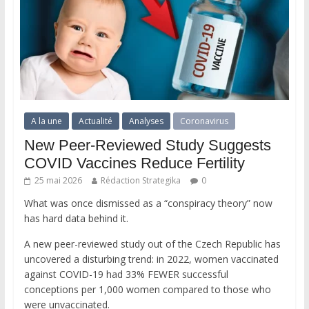
A la une
Actualité
Analyses
Coronavirus
New Peer-Reviewed Study Suggests
COVID Vaccines Reduce Fertility
25 mai 2026
Rédaction Strategika
0
What was once dismissed as a “conspiracy theory” now
has hard data behind it.
A new peer-reviewed study out of the Czech Republic has
uncovered a disturbing trend: in 2022, women vaccinated
against COVID-19 had 33% FEWER successful
conceptions per 1,000 women compared to those who
were unvaccinated.