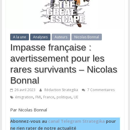
A la une
Analyses
Auteurs
Nicolas Bonnal
Impasse française :
avertissement pour les
rares survivants – Nicolas
Bonnal
26 avril 2023
Rédaction Strategika
7 Commentaires
,
,
,
,
émigration
FMI
France
politique
UE
Par Nicolas Bonnal
Abonnez-vous au
canal Telegram Strategika
pour
ne rien rater de notre actualité