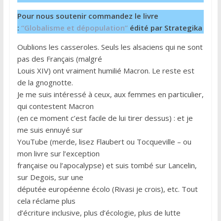
Pour nous soutenir commandez le livre
:
“Globalisme et dépopulation”
édité par Strategika
Oublions les casseroles. Seuls les alsaciens qui ne sont
pas des Français (malgré
Louis XIV) ont vraiment humilié Macron. Le reste est
de la gnognotte.
Je me suis intéressé à ceux, aux femmes en particulier,
qui contestent Macron
(en ce moment c’est facile de lui tirer dessus) : et je
me suis ennuyé sur
YouTube (merde, lisez Flaubert ou Tocqueville – ou
mon livre sur l’exception
française ou l’apocalypse) et suis tombé sur Lancelin,
sur Degois, sur une
députée européenne écolo (Rivasi je crois), etc. Tout
cela réclame plus
d’écriture inclusive, plus d’écologie, plus de lutte