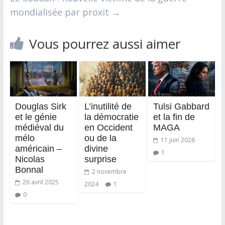
mondialisée par proxit
→
Vous pourrez aussi aimer
Douglas Sirk
L’inutilité de
Tulsi Gabbard
et le génie
la démocratie
et la fin de
médiéval du
en Occident
MAGA
mélo
ou de la
11 juin 2026
américain –
divine
1
Nicolas
surprise
Bonnal
2 novembre
26 avril 2025
2024
1
0