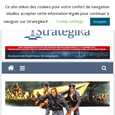
Skip
Ce site utilise des cookies pour votre confort de navigation.
dimanche, août 9, 2026
to
Veuillez accepter cette information légale pour continuer à
content
naviguer sur Strategika.fr .
Cookie settings
Accepter
Strategika
Expertise
et
Analyses
géostratégiques