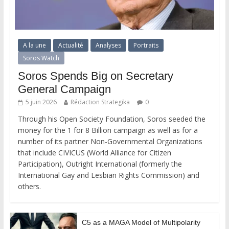
A la une
Actualité
Analyses
Portraits
Soros Watch
Soros Spends Big on Secretary
General Campaign
5 juin 2026
Rédaction Strategika
0
Through his Open Society Foundation, Soros seeded the
money for the 1 for 8 Billion campaign as well as for a
number of its partner Non-Governmental Organizations
that include CIVICUS (World Alliance for Citizen
Participation), Outright International (formerly the
International Gay and Lesbian Rights Commission) and
others.
C5 as a MAGA Model of Multipolarity