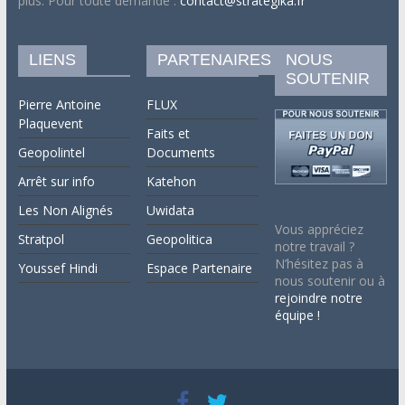
plus. Pour toute demande :
contact@strategika.fr
LIENS
PARTENAIRES
NOUS
SOUTENIR
Pierre Antoine
FLUX
Plaquevent
Faits et
Geopolintel
Documents
Arrêt sur info
Katehon
Les Non Alignés
Uwidata
Vous appréciez
Stratpol
Geopolitica
notre travail ?
N’hésitez pas à
Youssef Hindi
Espace Partenaire
nous soutenir ou à
rejoindre notre
équipe !