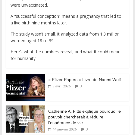
were unvaccinated.
A “successful conception” means a pregnancy that led to
a live birth nine months later.
The study wasn’t small. It analyzed data from 1.3 million
women aged 18 to 39.
Here’s what the numbers reveal, and what it could mean
for humanity.
« Pfizer Papers » Livre de Naomi Wolf
0
8 avril 2026
Catherine A. Fitts explique pourquoi le
pouvoir chercherait à réduire
l’espérance de vie
0
14 janvier 2026