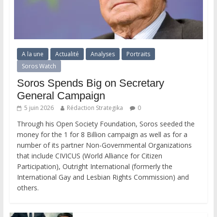
A la une
Actualité
Analyses
Portraits
Soros Watch
Soros Spends Big on Secretary
General Campaign
5 juin 2026
Rédaction Strategika
0
Through his Open Society Foundation, Soros seeded the
money for the 1 for 8 Billion campaign as well as for a
number of its partner Non-Governmental Organizations
that include CIVICUS (World Alliance for Citizen
Participation), Outright International (formerly the
International Gay and Lesbian Rights Commission) and
others.