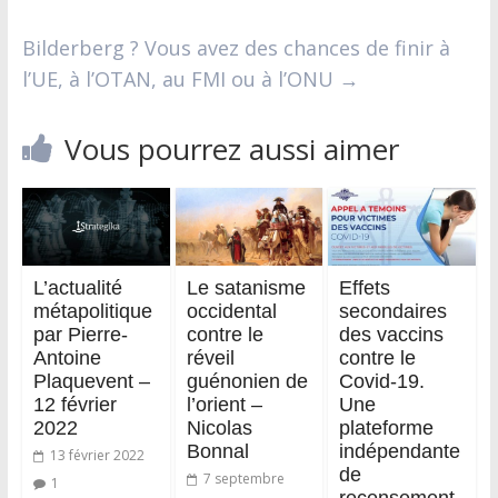
Bilderberg ? Vous avez des chances de finir à
l’UE, à l’OTAN, au FMI ou à l’ONU
→
Vous pourrez aussi aimer
L’actualité
Le satanisme
Effets
métapolitique
occidental
secondaires
par Pierre-
contre le
des vaccins
Antoine
réveil
contre le
Plaquevent –
guénonien de
Covid-19.
12 février
l’orient –
Une
2022
Nicolas
plateforme
Bonnal
indépendante
13 février 2022
de
7 septembre
1