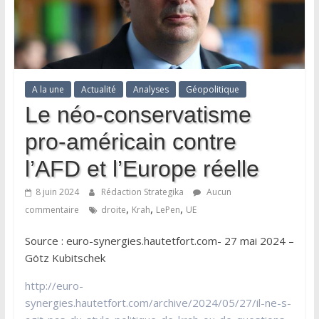
A la une
Actualité
Analyses
Géopolitique
Le néo-conservatisme
pro-américain contre
l’AFD et l’Europe réelle
8 juin 2024
Rédaction Strategika
Aucun
,
,
,
commentaire
droite
Krah
LePen
UE
Source : euro-synergies.hautetfort.com- 27 mai 2024 –
Götz Kubitschek
http://euro-
synergies.hautetfort.com/archive/2024/05/27/il-ne-s-