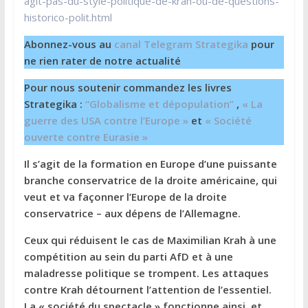
agit-pas-du-style-politique-de-krah-ou-de-questions-
historico-polit.html
Abonnez-vous au
canal Telegram Strategika
pour
ne rien rater de notre actualité
Pour nous soutenir commandez les livres
Strategika :
“Globalisme et dépopulation”
,
« La
guerre des USA contre l’Europe »
et
« Société
ouverte contre Eurasie »
Il s’agit de la formation en Europe d’une puissante
branche conservatrice de la droite américaine, qui
veut et va façonner l’Europe de la droite
conservatrice – aux dépens de l’Allemagne.
Ceux qui réduisent le cas de Maximilian Krah à une
compétition au sein du parti AfD et à une
maladresse politique se trompent. Les attaques
contre Krah détournent l’attention de l’essentiel.
La « société du spectacle » fonctionne ainsi, et