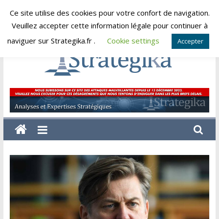
Skip
Ce site utilise des cookies pour votre confort de navigation.
samedi, août 8, 2026
to
Veuillez accepter cette information légale pour continuer à
content
naviguer sur Strategika.fr .
Cookie settings
Accepter
Strategika
Expertise
et
Analyses
géostratégiques