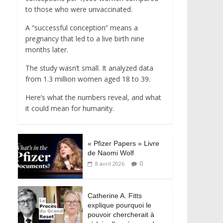
to those who were unvaccinated.
A “successful conception” means a
pregnancy that led to a live birth nine
months later.
The study wasn’t small. It analyzed data
from 1.3 million women aged 18 to 39.
Here’s what the numbers reveal, and what
it could mean for humanity.
« Pfizer Papers » Livre
de Naomi Wolf
0
8 avril 2026
Catherine A. Fitts
explique pourquoi le
pouvoir chercherait à