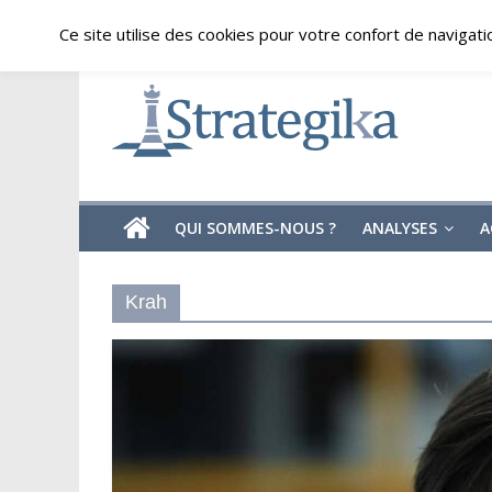
Skip
vendredi, août 7, 2026
Ce site utilise des cookies pour votre confort de navigati
to
content
Strategika
Expertise
et
Analyses
géostratégiques
QUI SOMMES-NOUS ?
ANALYSES
A
Krah