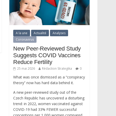
A la une
Actualité
Analyses
Coronavirus
New Peer-Reviewed Study
Suggests COVID Vaccines
Reduce Fertility
25 mai 2026
Rédaction Strategika
0
What was once dismissed as a “conspiracy
theory” now has hard data behind it.
A new peer-reviewed study out of the
Czech Republic has uncovered a disturbing
trend: in 2022, women vaccinated against
COVID-19 had 33% FEWER successful
conceptions per 1,000 women compared