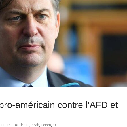
ro-américain contre l’AFD et
,
,
,
ntaire
droite
Krah
LePen
UE