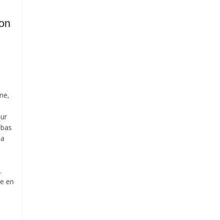
ion
ne,
ur
 bas
la
.
ée en