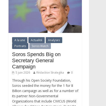
A la une
Actualité
Analyses
Portraits
Soros Watch
Soros Spends Big on
Secretary General
Campaign
5 juin 2026
Rédaction Strategika
0
Through his Open Society Foundation,
Soros seeded the money for the 1 for 8
Billion campaign as well as for a number of
its partner Non-Governmental
Organizations that include CIVICUS (World