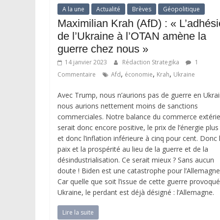
A la une
Actualité
Brèves
Géopolitique
Maximilian Krah (AfD) : « L’adhés
de l’Ukraine à l’OTAN amène la
guerre chez nous »
14 janvier 2023
Rédaction Strategika
1
,
,
,
Commentaire
Afd
économie
Krah
Ukraine
Avec Trump, nous n’aurions pas de guerre en Ukrai
nous aurions nettement moins de sanctions
commerciales. Notre balance du commerce extérie
serait donc encore positive, le prix de l’énergie plus
et donc l’inflation inférieure à cinq pour cent. Donc 
paix et la prospérité au lieu de la guerre et de la
désindustrialisation. Ce serait mieux ? Sans aucun
doute ! Biden est une catastrophe pour l’Allemagne
Car quelle que soit l’issue de cette guerre provoqu
Ukraine, le perdant est déjà désigné : l’Allemagne.
Lire la suite