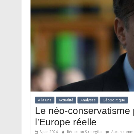
A la une
Actualité
Analyses
Géopolitique
Le néo-conservatisme p
l’Europe réelle
8 juin 2024
Rédaction Strategika
Aucun comme