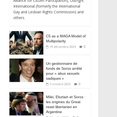
Alliance for Citizen Participation), Outright
International (formerly the International
Gay and Lesbian Rights Commission) and
others.
C5 as a MAGA Model of
Multipolarity
0
19 décembre 2025
Un gestionnaire de
fonds de Soros arrêté
pour « abus sexuels
sadiques »
0
5 octobre 2025
Milei, Elsztain et Soros :
les origines du Great
reset libertarien en
Argentine