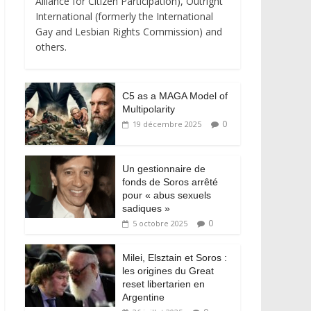
Alliance for Citizen Participation), Outright
International (formerly the International
Gay and Lesbian Rights Commission) and
others.
C5 as a MAGA Model of
Multipolarity
0
19 décembre 2025
Un gestionnaire de
fonds de Soros arrêté
pour « abus sexuels
sadiques »
0
5 octobre 2025
Milei, Elsztain et Soros :
les origines du Great
reset libertarien en
Argentine