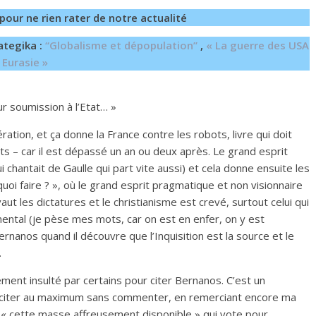
pour ne rien rater de notre actualité
ategika :
“Globalisme et dépopulation”
,
« La guerre des USA
 Eurasie »
r soumission à l’Etat… »
ation, et ça donne la France contre les robots, livre qui doit
its – car il est dépassé un an ou deux après. Le grand esprit
i chantait de Gaulle qui part vite aussi) et cela donne ensuite les
uoi faire ? », où le grand esprit pragmatique et non visionnaire
ut les dictatures et le christianisme est crevé, surtout celui qui
ental (je pèse mes mots, car on est en enfer, on y est
rnanos quand il découvre que l’Inquisition est la source et le
.
ment insulté par certains pour citer Bernanos. C’est un
s citer au maximum sans commenter, en remerciant encore ma
« cette masse affreusement disponible » qui vote pour