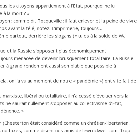
 tous les citoyens appartiennent à l’Etat, pourquoi ne lui
e à la mort ? »
oyen : comme dit Tocqueville : il faut enlever et la peine de vivre
emps avant la télé, notez. L’imprimerie, toujours…
me partout, derrière les slogans (« tu es à la solde de Wall
que et la Russie s’opposent plus économiquement
oujours menacée de devenir brusquement totalitaire. La Russie
rier à grand rendement aussi semblable que possible à
cela, on l’a vu au moment de notre « pandémie ») ont vite fait de
arxiste, libéral ou totalitaire, il n’a cessé d’évoluer vers la
sts ne saurait nullement s’opposer au collectivisme d’Etat,
e dénonce. »
en (Chesterton était considéré comme un chrétien-libertarien,
ar, no taxes, comme disent nos amis de lewrockwell.com. Trop