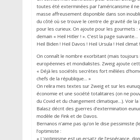
toutes été exterminées par l’américanisme il ne r
masse affreusement disponible dans son inoubli
du côté où se trouve le centre de gravité de la
pour les curieux. On ajoute pour les gourmets : «
demain « Heil Hitler ! ». C’est la page suivante…
Heil Biden ! Heil Davos ! Heil Ursula ! Heil climat 
On connaît le nombre exorbitant (mais toujours 
européennes et mondialistes. Zweig ajoute cett
« Déjà les sociétés secrètes fort mêlées d’hom
chefs de la république… »
On relira mes textes sur Zweig et sur les eunuq
économie et une société totalitaires (on ne pou
du Covid et du changement climatique…). Voir la 
Balasz décrit des guerres d’extermination eunuq
modèle de Fink et de Davos.
Bernanos n’aime pas qu’on le dise pessimiste (le te
l’optimiste :
« L’optimisme est un ersatz de l’espérance, don