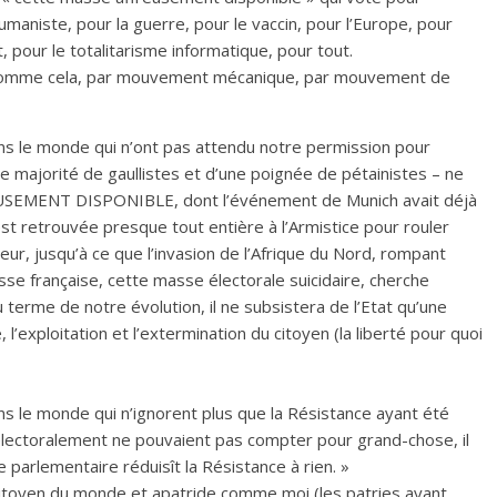
umaniste, pour la guerre, pour le vaccin, pour l’Europe, pour
, pour le totalitarisme informatique, pour tout.
 comme cela, par mouvement mécanique, par mouvement de
dans le monde qui n’ont pas attendu notre permission pour
 majorité de gaullistes et d’une poignée de pétainistes – ne
SEMENT DISPONIBLE, dont l’événement de Munich avait déjà
st retrouvée presque tout entière à l’Armistice pour rouler
eur, jusqu’à ce que l’invasion de l’Afrique du Nord, rompant
 masse française, cette masse électorale suicidaire, cherche
u terme de notre évolution, il ne subsistera de l’Etat qu’une
e, l’exploitation et l’extermination du citoyen (la liberté pour quoi
ans le monde qui n’ignorent plus que la Résistance ayant été
 électoralement ne pouvaient pas compter pour grand-chose, il
e parlementaire réduisît la Résistance à rien. »
citoyen du monde et apatride comme moi (les patries ayant