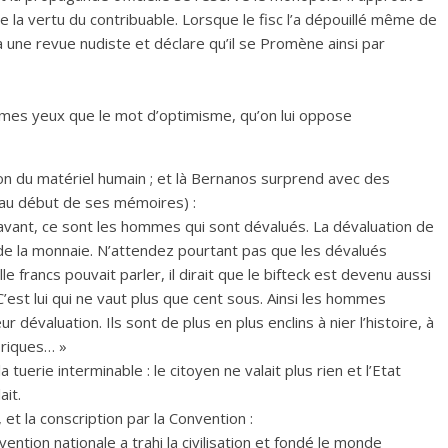
lence la vertu du contribuable. Lorsque le fisc l’a dépouillé même de
 une revue nudiste et déclare qu’il se Promène ainsi par
mes yeux que le mot d’optimisme, qu’on lui oppose
ion du matériel humain ; et là Bernanos surprend avec des
 au début de ses mémoires) :
vant, ce sont les hommes qui sont dévalués. La dévaluation de
e la monnaie. N’attendez pourtant pas que les dévalués
lle francs pouvait parler, il dirait que le bifteck est devenu aussi
 C’est lui qui ne vaut plus que cent sous. Ainsi les hommes
 dévaluation. Ils sont de plus en plus enclins à nier l’histoire, à
oriques… »
a tuerie interminable : le citoyen ne valait plus rien et l’Etat
ait.
et la conscription par la Convention :
vention nationale a trahi la civilisation et fondé le monde