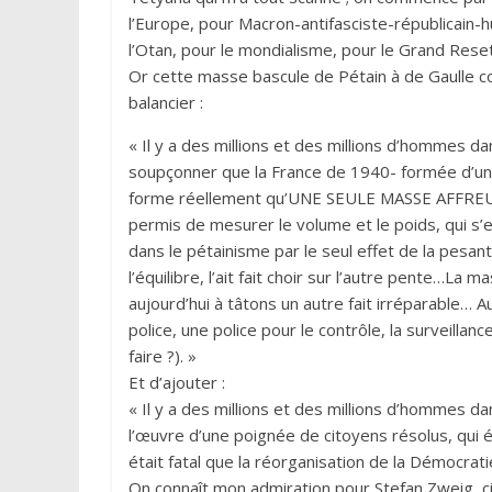
l’Europe, pour Macron-antifasciste-républicain-h
l’Otan, pour le mondialisme, pour le Grand Reset
Or cette masse bascule de Pétain à de Gaulle
balancier :
« Il y a des millions et des millions d’hommes 
soupçonner que la France de 1940- formée d’une
forme réellement qu’UNE SEULE MASSE AFFREU
permis de mesurer le volume et le poids, qui s’e
dans le pétainisme par le seul effet de la pesant
l’équilibre, l’ait fait choir sur l’autre pente…La
aujourd’hui à tâtons un autre fait irréparable… A
police, une police pour le contrôle, la surveillanc
faire ?). »
Et d’ajouter :
« Il y a des millions et des millions d’hommes d
l’œuvre d’une poignée de citoyens résolus, qui
était fatal que la réorganisation de la Démocrati
On connaît mon admiration pour Stefan Zweig, 