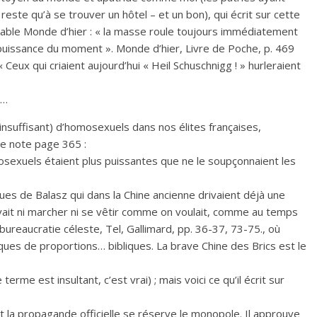
este qu’à se trouver un hôtel – et un bon), qui écrit sur cette
able Monde d’hier : « la masse roule toujours immédiatement
 puissance du moment ». Monde d’hier, Livre de Poche, p. 469
 Ceux qui criaient aujourd’hui « Heil Schuschnigg ! » hurleraient
!…
insuffisant) d’homosexuels dans nos élites françaises,
e note page 365 :
osexuels étaient plus puissantes que ne le soupçonnaient les
ues de Balasz qui dans la Chine ancienne drivaient déjà une
vait ni marcher ni se vêtir comme on voulait, comme au temps
bureaucratie céleste, Tel, Gallimard, pp. 36-37, 73-75., où
ues de proportions… bibliques. La brave Chine des Brics est le
rme est insultant, c’est vrai) ; mais voici ce qu’il écrit sur
t la propagande officielle se réserve le monopole. Il approuve