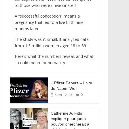
to those who were unvaccinated.
A “successful conception” means a
pregnancy that led to a live birth nine
months later.
The study wasn’t small. It analyzed data
from 1.3 million women aged 18 to 39.
Here’s what the numbers reveal, and what
it could mean for humanity.
« Pfizer Papers » Livre
de Naomi Wolf
0
8 avril 2026
Catherine A. Fitts
explique pourquoi le
pouvoir chercherait à