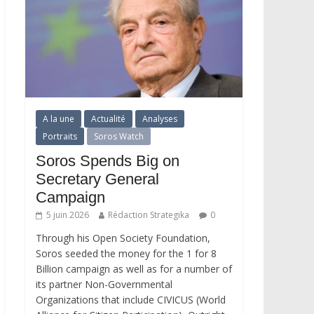
A la une
Actualité
Analyses
Portraits
Soros Watch
Soros Spends Big on
Secretary General
Campaign
5 juin 2026
Rédaction Strategika
0
Through his Open Society Foundation,
Soros seeded the money for the 1 for 8
Billion campaign as well as for a number of
its partner Non-Governmental
Organizations that include CIVICUS (World