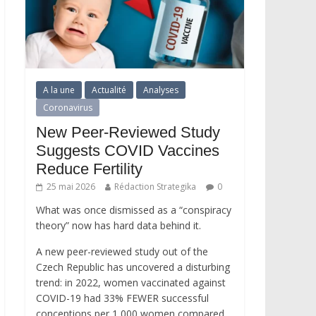
A la une
Actualité
Analyses
Coronavirus
New Peer-Reviewed Study
Suggests COVID Vaccines
Reduce Fertility
25 mai 2026
Rédaction Strategika
0
What was once dismissed as a “conspiracy
theory” now has hard data behind it.
A new peer-reviewed study out of the
Czech Republic has uncovered a disturbing
trend: in 2022, women vaccinated against
COVID-19 had 33% FEWER successful
conceptions per 1,000 women compared