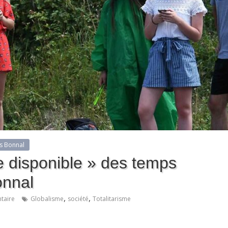
s Bonnal
e disponible » des temps
onnal
,
,
taire
Globalisme
société
Totalitarisme