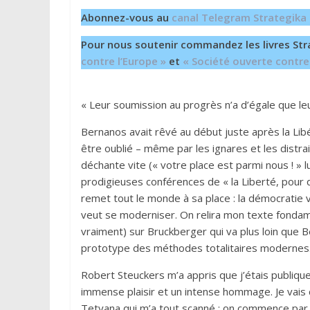
Abonnez-vous au
canal Telegram Strategika
Pour nous soutenir commandez les livres Str
contre l’Europe »
et
« Société ouverte contre
« Leur soumission au progrès n’a d’égale que leu
Bernanos avait rêvé au début juste après la Libér
être oublié – même par les ignares et les distra
déchante vite (« votre place est parmi nous ! » lu
prodigieuses conférences de « la Liberté, pour q
remet tout le monde à sa place : la démocratie va
veut se moderniser. On relira mon texte fondam
vraiment) sur Bruckberger qui va plus loin que Be
prototype des méthodes totalitaires modernes
Robert Steuckers m’a appris que j’étais publique
immense plaisir et un intense hommage. Je vai
Tetyana qui m’a tout scanné ; on commence par 