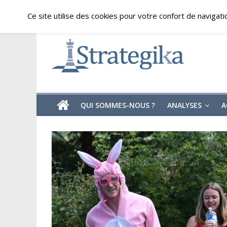
Skip
dimanche, août 9, 2026
Ce site utilise des cookies pour votre confort de navigati
to
content
Strategika
Expertise
et
Analyses
géostratégiques
QUI SOMMES-NOUS ?
ANALYSES
A