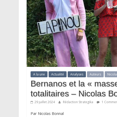
A la une
Actualité
Analyses
Auteurs
Nicola
Bernanos et la « mass
totalitaires – Nicolas B
29 juillet 2024
Rédaction Strategika
1 Commen
Par Nicolas Bonnal