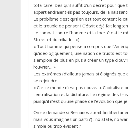
totalitaire. Dès qu’il suffit d’un décret pour que
appartiendraient-ils pas toujours, de la naissanc
Le problème c’est qu’il en est tout content le cit
et le trouble de penser ! C’était déjà fait longt
Le combat contre l’homme et la liberté est le mê
Street et du mikado ! ») :
« Tout homme qui pense a compris que l’Améri
qu’idéologiquement, une nation de trusts est t
s’emploie de plus en plus à créer un type d’ouv
l’ouvrier… »
Les extrêmes (d’ailleurs jamais si éloignés que 
se rejoindre :
« Car ce monde n’est pas nouveau. Capitaliste ou m
centralisation et la dictature. Le régime des tru
puisqu’il n’est qu’une phase de l’évolution que j
On se demande si Bernanos aurait fini libertari
mais vous imaginez un parti ?) : no state, no w
simple ou trop évident ?