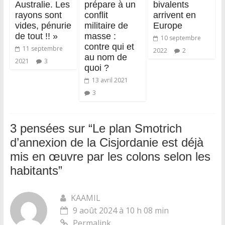
Australie. Les
prépare à un
bivalents
rayons sont
conflit
arrivent en
vides, pénurie
militaire de
Europe
de tout !! »
masse :
10 septembre
contre qui et
11 septembre
2022
2
au nom de
2021
3
quoi ?
13 avril 2021
3
3 pensées sur “
Le plan Smotrich
d’annexion de la Cisjordanie est déjà
mis en œuvre par les colons selon les
habitants
”
KAAMIL
9 août 2024 à 10 h 08 min
Permalink