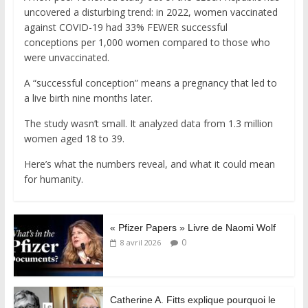
uncovered a disturbing trend: in 2022, women vaccinated
against COVID-19 had 33% FEWER successful
conceptions per 1,000 women compared to those who
were unvaccinated.
A “successful conception” means a pregnancy that led to
a live birth nine months later.
The study wasn’t small. It analyzed data from 1.3 million
women aged 18 to 39.
Here’s what the numbers reveal, and what it could mean
for humanity.
« Pfizer Papers » Livre de Naomi Wolf
0
8 avril 2026
Catherine A. Fitts explique pourquoi le