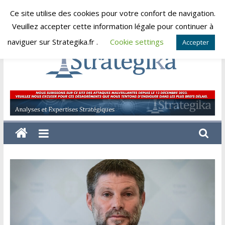
Skip
Ce site utilise des cookies pour votre confort de navigation.
jeudi, août 6, 2026
to
Veuillez accepter cette information légale pour continuer à
content
naviguer sur Strategika.fr .
Cookie settings
Accepter
Strategika
Expertise
et
Analyses
géostratégiques