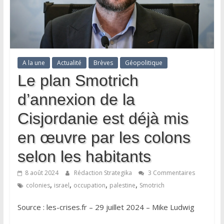
A la une
Actualité
Brèves
Géopolitique
Le plan Smotrich
d’annexion de la
Cisjordanie est déjà mis
en œuvre par les colons
selon les habitants
8 août 2024
Rédaction Strategika
3 Commentaires
,
,
,
,
colonies
israel
occupation
palestine
Smotrich
Source : les-crises.fr – 29 juillet 2024 – Mike Ludwig