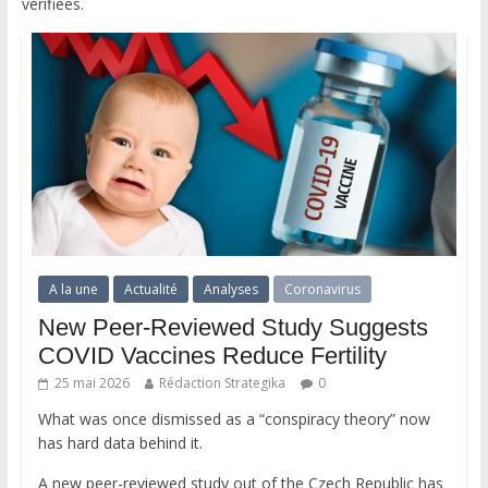
vérifiées.
A la une
Actualité
Analyses
Coronavirus
New Peer-Reviewed Study Suggests
COVID Vaccines Reduce Fertility
25 mai 2026
Rédaction Strategika
0
What was once dismissed as a “conspiracy theory” now
has hard data behind it.
A new peer-reviewed study out of the Czech Republic has