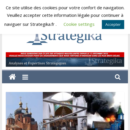
Skip
Ce site utilise des cookies pour votre confort de navigation.
jeudi, août 6, 2026
to
Veuillez accepter cette information légale pour continuer à
content
naviguer sur Strategika.fr .
Cookie settings
Accepter
Strategika
Expertise
et
Analyses
géostratégiques