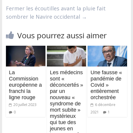
Fermer les écoutilles avant la pluie fait
sombrer le Navire occidental
→
Vous pourrez aussi aimer
La
Les médecins
Une fausse «
Commission
sont «
pandémie de
européenne a
déconcertés »
Covid »
franchi la
par un
entièrement
ligne rouge
nouveau «
orchestrée
syndrome de
20 juillet 2023
6 décembre
mort subite »
0
2021
1
mystérieux
qui tue des
jeunes en