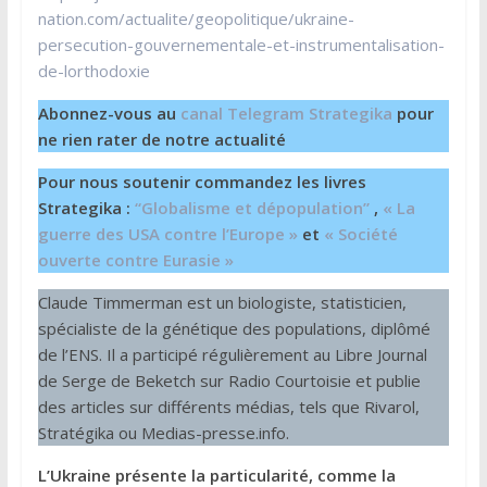
nation.com/actualite/geopolitique/ukraine-
persecution-gouvernementale-et-instrumentalisation-
de-lorthodoxie
Abonnez-vous au
canal Telegram Strategika
pour
ne rien rater de notre actualité
Pour nous soutenir commandez les livres
Strategika :
“Globalisme et dépopulation”
,
« La
guerre des USA contre l’Europe »
et
« Société
ouverte contre Eurasie »
Claude Timmerman est un biologiste, statisticien,
spécialiste de la génétique des populations, diplômé
de l’ENS. Il a participé régulièrement au Libre Journal
de Serge de Beketch sur Radio Courtoisie et publie
des articles sur différents médias, tels que Rivarol,
Stratégika ou Medias-presse.info.
L’Ukraine présente la particularité, comme la