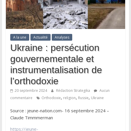
A la une
Actualité
Analyses
Ukraine : persécution
gouvernementale et
instrumentalisation de
l’orthodoxie
20 septembre 2024
Rédaction Strategika
Aucun
,
,
,
commentaire
Orthodoxie
religion
Russie
Ukraine
Source : jeune-nation.com- 16 septembre 2024 –
Claude Timmmerman
https://jeune-