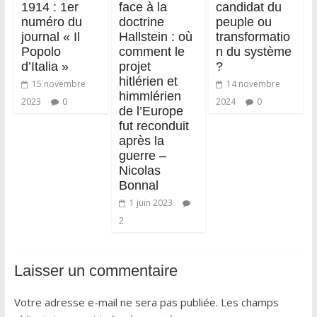
1914 : 1er
face à la
candidat du
numéro du
doctrine
peuple ou
journal « Il
Hallstein : où
transformatio
Popolo
comment le
n du système
d’Italia »
projet
?
hitlérien et
15 novembre
14 novembre
himmlérien
2023
0
2024
0
de l’Europe
fut reconduit
après la
guerre –
Nicolas
Bonnal
1 juin 2023
2
Laisser un commentaire
Votre adresse e-mail ne sera pas publiée.
Les champs