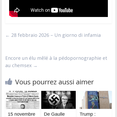
←
28 febbraio 2026 – Un giorno di infamia
Encore un élu mêlé à la pédopornographie et
au chemsex
→
Vous pourrez aussi aimer
15 novembre
De Gaulle
Trump :