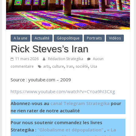
A la une
Actualité
Géopolitique
Portraits
Vidéos
Rick Steves’s Iran
11 mars 2026
Rédaction Strategika
Aucun
,
,
,
,
commentaire
arts
culture
Iran
société
Usa
Source : youtube.com – 2009
https://www.youtube.com/watch?v=CYoa9hI3CXg
Abonnez-vous au
canal Telegram Strategika
pour
ne rien rater de notre actualité
Pour nous soutenir commandez les livres
Strategika :
“Globalisme et dépopulation”
,
« La