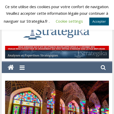
Skip
Ce site utilise des cookies pour votre confort de navigation.
dimanche, août 9, 2026
to
Veuillez accepter cette information légale pour continuer à
content
naviguer sur Strategika.fr .
Cookie settings
Accepter
Strategika
Expertise
et
Analyses
géostratégiques