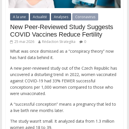
A la une
Actualité
Analyses
Coronavirus
New Peer-Reviewed Study Suggests
COVID Vaccines Reduce Fertility
25 mai 2026
Rédaction Strategika
0
What was once dismissed as a “conspiracy theory” now
has hard data behind it.
A new peer-reviewed study out of the Czech Republic has
uncovered a disturbing trend: in 2022, women vaccinated
against COVID-19 had 33% FEWER successful
conceptions per 1,000 women compared to those who
were unvaccinated.
A “successful conception” means a pregnancy that led to
a live birth nine months later.
The study wasn’t small. It analyzed data from 1.3 million
women aged 18 to 39.