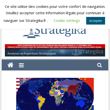
Skip
Ce site utilise des cookies pour votre confort de navigation.
dimanche, août 9, 2026
to
Veuillez accepter cette information légale pour continuer à
content
naviguer sur Strategika.fr .
Cookie settings
Accepter
Strategika
Expertise
et
Analyses
géostratégiques