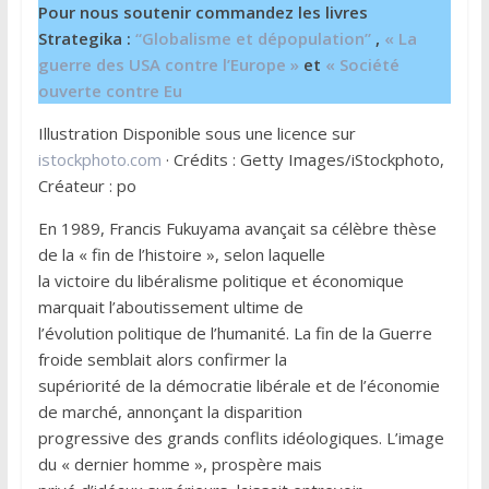
Pour nous soutenir commandez les livres
Strategika :
“Globalisme et dépopulation”
,
« La
guerre des USA contre l’Europe »
et
« Société
ouverte contre Eu
Illustration Disponible sous une licence sur
istockphoto.com
· Crédits : Getty Images/iStockphoto,
Créateur : po
En 1989, Francis Fukuyama avançait sa célèbre thèse
de la « fin de l’histoire », selon laquelle
la victoire du libéralisme politique et économique
marquait l’aboutissement ultime de
l’évolution politique de l’humanité. La fin de la Guerre
froide semblait alors confirmer la
supériorité de la démocratie libérale et de l’économie
de marché, annonçant la disparition
progressive des grands conflits idéologiques. L’image
du « dernier homme », prospère mais