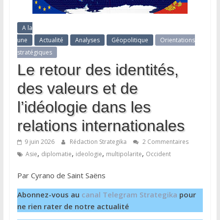
A la
une
Actualité
Analyses
Géopolitique
Orientations
stratégiques
Le retour des identités,
des valeurs et de
l’idéologie dans les
relations internationales
9 juin 2026
Rédaction Strategika
2 Commentaires
,
,
,
,
Asie
diplomatie
ideologie
multipolarite
Occident
Par Cyrano de Saint Saëns
Abonnez-vous au
canal Telegram Strategika
pour
ne rien rater de notre actualité