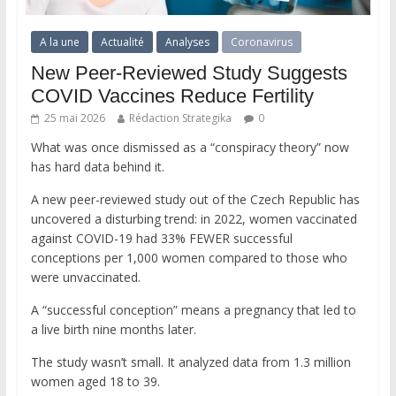
A la une
Actualité
Analyses
Coronavirus
New Peer-Reviewed Study Suggests
COVID Vaccines Reduce Fertility
25 mai 2026
Rédaction Strategika
0
What was once dismissed as a “conspiracy theory” now
has hard data behind it.
A new peer-reviewed study out of the Czech Republic has
uncovered a disturbing trend: in 2022, women vaccinated
against COVID-19 had 33% FEWER successful
conceptions per 1,000 women compared to those who
were unvaccinated.
A “successful conception” means a pregnancy that led to
a live birth nine months later.
The study wasn’t small. It analyzed data from 1.3 million
women aged 18 to 39.