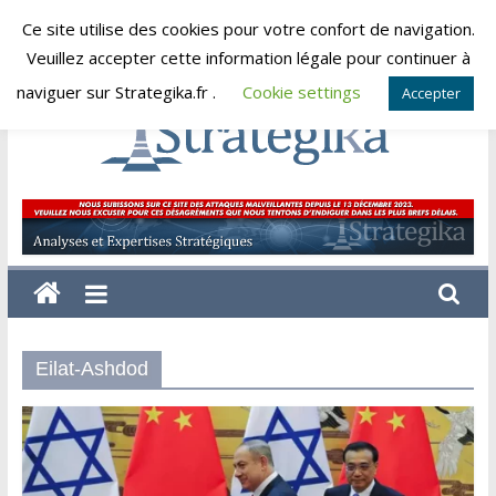
Skip
Ce site utilise des cookies pour votre confort de navigation.
samedi, août 8, 2026
to
Veuillez accepter cette information légale pour continuer à
content
naviguer sur Strategika.fr .
Cookie settings
Accepter
Strategika
Expertise
et
Analyses
géostratégiques
Eilat-Ashdod