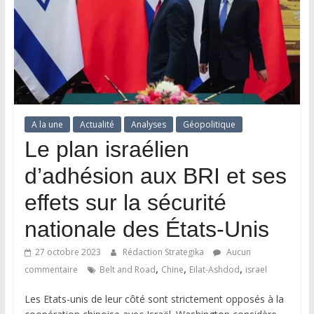
A la une
Actualité
Analyses
Géopolitique
Le plan israélien
d’adhésion aux BRI et ses
effets sur la sécurité
nationale des États-Unis
27 octobre 2023
Rédaction Strategika
Aucun
,
,
,
commentaire
Belt and Road
Chine
Eilat-Ashdod
israel
Les Etats-unis de leur côté sont strictement opposés à la