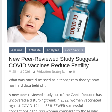
A la une
Actualité
Analyses
Coronavirus
New Peer-Reviewed Study Suggests
COVID Vaccines Reduce Fertility
25 mai 2026
Rédaction Strategika
0
What was once dismissed as a “conspiracy theory” now
has hard data behind it.
A new peer-reviewed study out of the Czech Republic has
uncovered a disturbing trend: in 2022, women vaccinated
against COVID-19 had 33% FEWER successful
conceptions per 1,000 women compared to those who