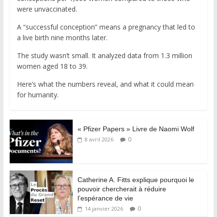
were unvaccinated.
A “successful conception” means a pregnancy that led to
a live birth nine months later.
The study wasn’t small. It analyzed data from 1.3 million
women aged 18 to 39.
Here’s what the numbers reveal, and what it could mean
for humanity.
« Pfizer Papers » Livre de Naomi Wolf
0
8 avril 2026
Catherine A. Fitts explique pourquoi le
pouvoir chercherait à réduire
l’espérance de vie
0
14 janvier 2026