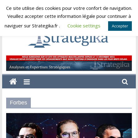
Skip
Ce site utilise des cookies pour votre confort de navigation.
dimanche, août 9, 2026
to
Veuillez accepter cette information légale pour continuer à
content
naviguer sur Strategika.fr .
Cookie settings
Accepter
Strategika
Expertise
et
Analyses
géostratégiques
Forbes