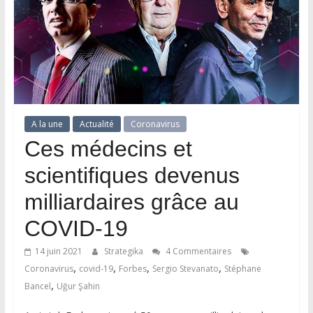
A la une
Actualité
Coronavirus
Ces médecins et
scientifiques devenus
milliardaires grâce au
COVID-19
14 juin 2021
Strategika
4 Commentaires
,
,
,
,
Coronavirus
covid-19
Forbes
Sergio Stevanato
Stéphane
,
Bancel
Uğur Şahin