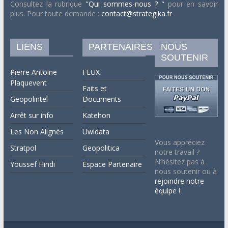
Consultez la rubrique
"Qui sommes-nous ? "
pour en savoir
plus. Pour toute demande :
contact@strategika.fr
LIENS
PARTENAIRES
NOUS
SOUTENIR
Pierre Antoine
FLUX
Plaquevent
Faits et
Geopolintel
Documents
Arrêt sur info
Katehon
Les Non Alignés
Uwidata
Vous appréciez
Stratpol
Geopolitica
notre travail ?
N’hésitez pas à
Youssef Hindi
Espace Partenaire
nous soutenir ou à
rejoindre notre
équipe !