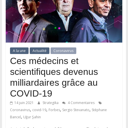
A la une
Actualité
Coronavirus
Ces médecins et
scientifiques devenus
milliardaires grâce au
COVID-19
14 juin 2021
Strategika
4 Commentaires
,
,
,
,
Coronavirus
covid-19
Forbes
Sergio Stevanato
Stéphane
,
Bancel
Uğur Şahin