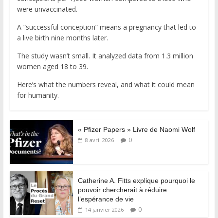
were unvaccinated.
A “successful conception” means a pregnancy that led to
a live birth nine months later.
The study wasn’t small. It analyzed data from 1.3 million
women aged 18 to 39.
Here’s what the numbers reveal, and what it could mean
for humanity.
« Pfizer Papers » Livre de Naomi Wolf
0
8 avril 2026
Catherine A. Fitts explique pourquoi le
pouvoir chercherait à réduire
l’espérance de vie
0
14 janvier 2026