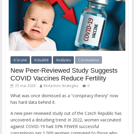
A la une
Actualité
Analyses
Coronavirus
New Peer-Reviewed Study Suggests
COVID Vaccines Reduce Fertility
25 mai 2026
Rédaction Strategika
0
What was once dismissed as a “conspiracy theory” now
has hard data behind it.
A new peer-reviewed study out of the Czech Republic has
uncovered a disturbing trend: in 2022, women vaccinated
against COVID-19 had 33% FEWER successful
conceptions per 1,000 women compared to those who