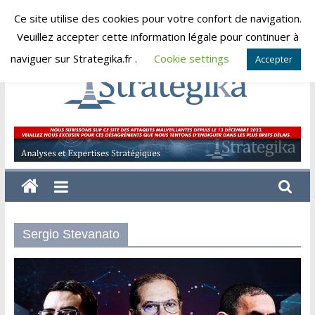
Skip
Ce site utilise des cookies pour votre confort de navigation.
vendredi, août 7, 2026
to
Veuillez accepter cette information légale pour continuer à
content
naviguer sur Strategika.fr .
Cookie settings
Accepter
Strategika
Expertise
et
Analyses
géostratégiques
Sergio Stevanato