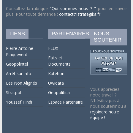
Consultez la rubrique
"Qui sommes-nous ? "
pour en savoir
plus. Pour toute demande :
contact@strategika.fr
LIENS
PARTENAIRES
NOUS
SOUTENIR
Pierre Antoine
FLUX
Plaquevent
Faits et
Geopolintel
Documents
Arrêt sur info
Katehon
Les Non Alignés
Uwidata
Vous appréciez
Stratpol
Geopolitica
notre travail ?
N’hésitez pas à
Youssef Hindi
Espace Partenaire
nous soutenir ou à
rejoindre notre
équipe !