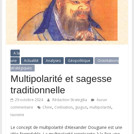
A la
une
Actualité
Analyses
Géopolitique
Orientations
stratégiques
Multipolarité et sagesse
traditionnelle
29 octobre 2024
Rédaction Strategika
Aucun
,
,
,
,
commentaire
Chine
Civilisation
guiguzi
multipolarité
taoisme
Le concept de multipolarité d’Alexander Douguine est une
idée formidable. La multipolarité représente à la fois une