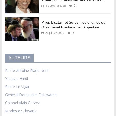
arrêté pour « abus sexuels sadiques »
0
5 octobre 2025
Milei, Elsztain et Soros : les origines du
Great reset libertarien en Argentine
0
26 juillet 2025
AUTEURS
Pierre Antoine Plaquevent
Youssef Hindi
Pierre Le Vigan
Général Dominique Delawarde
Colonel Alain Corvez
Modeste Schwartz