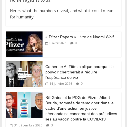
women aged 18 to 39.
Here’s what the numbers reveal, and what it could mean
for humanity.
« Pfizer Papers » Livre de Naomi Wolf
0
8 avril 2026
Catherine A. Fitts explique pourquoi le
pouvoir chercherait à réduire
l’espérance de vie
0
14 janvier 2026
Bill Gates et le PDG de Pfizer, Albert
Bourla, sommés de témoigner dans le
cadre d’une action en justice
néerlandaise concernant des préjudices
liés au vaccin contre la COVID-19
0
31 décembre 2025