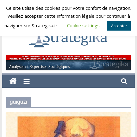
Skip
Ce site utilise des cookies pour votre confort de navigation.
jeudi, août 6, 2026
to
Veuillez accepter cette information légale pour continuer à
content
naviguer sur Strategika.fr .
Cookie settings
Accepter
Strategika
Expertise
et
Analyses
géostratégiques
guiguzi