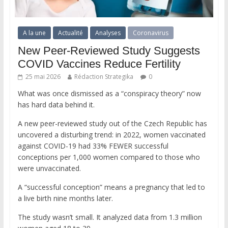
A la une
Actualité
Analyses
Coronavirus
New Peer-Reviewed Study Suggests
COVID Vaccines Reduce Fertility
25 mai 2026
Rédaction Strategika
0
What was once dismissed as a “conspiracy theory” now
has hard data behind it.
A new peer-reviewed study out of the Czech Republic has
uncovered a disturbing trend: in 2022, women vaccinated
against COVID-19 had 33% FEWER successful
conceptions per 1,000 women compared to those who
were unvaccinated.
A “successful conception” means a pregnancy that led to
a live birth nine months later.
The study wasn’t small. It analyzed data from 1.3 million