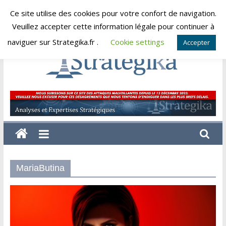
Skip
Ce site utilise des cookies pour votre confort de navigation.
samedi, août 8, 2026
to
Veuillez accepter cette information légale pour continuer à
content
naviguer sur Strategika.fr .
Cookie settings
Accepter
Strategika
Expertise
et
Analyses
géostratégiques
MariaButina