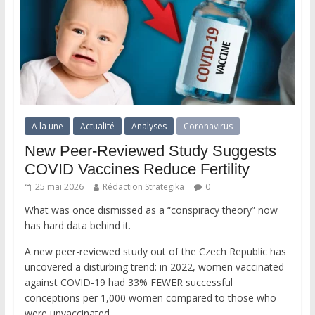
A la une
Actualité
Analyses
Coronavirus
New Peer-Reviewed Study Suggests
COVID Vaccines Reduce Fertility
25 mai 2026
Rédaction Strategika
0
What was once dismissed as a “conspiracy theory” now
has hard data behind it.
A new peer-reviewed study out of the Czech Republic has
uncovered a disturbing trend: in 2022, women vaccinated
against COVID-19 had 33% FEWER successful
conceptions per 1,000 women compared to those who
were unvaccinated.