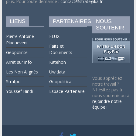
plus. Pour toute demande :
contact@strategika.fr
LIENS
PARTENAIRES
NOUS
SOUTENIR
Pierre Antoine
FLUX
Plaquevent
Faits et
Geopolintel
Documents
Arrêt sur info
Katehon
Les Non Alignés
Uwidata
Vous appréciez
Stratpol
Geopolitica
notre travail ?
N’hésitez pas à
Youssef Hindi
Espace Partenaire
nous soutenir ou à
rejoindre notre
équipe !