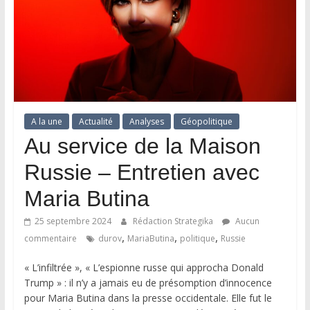
A la une
Actualité
Analyses
Géopolitique
Au service de la Maison
Russie – Entretien avec
Maria Butina
25 septembre 2024
Rédaction Strategika
Aucun
,
,
,
commentaire
durov
MariaButina
politique
Russie
« L’infiltrée », « L’espionne russe qui approcha Donald
Trump » : il n’y a jamais eu de présomption d’innocence
pour Maria Butina dans la presse occidentale. Elle fut le