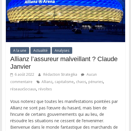
A la une
Actualité
Analyses
Allianz l’assureur malveillant ? Claude
Janvier
6 août 2022
Rédaction Strategika
Aucun
,
,
,
,
commentaire
Allianz
capitalisme
chaos
pénuries
,
réseauxSociaux
révoltes
Vous noterez que toutes les manifestations pointées par
Allianz ne sont pas l’œuvre du hasard, mais bien de
l’incurie de certains gouvernements qui au lieu, de
résoudre les situations ne cessent de l’envenimer.
Bienvenue dans le monde fantastique des marchands de