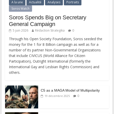
A la une
Actualité
Analyses
Portraits
Soros Watch
Soros Spends Big on Secretary
General Campaign
5 juin 2026
Rédaction Strategika
0
Through his Open Society Foundation, Soros seeded the
money for the 1 for 8 Billion campaign as well as for a
number of its partner Non-Governmental Organizations
that include CIVICUS (World Alliance for Citizen
Participation), Outright International (formerly the
International Gay and Lesbian Rights Commission) and
others.
C5 as a MAGA Model of Multipolarity
0
19 décembre 2025