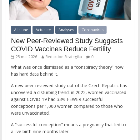
A la une
Actualité
Analyses
Coronavirus
New Peer-Reviewed Study Suggests
COVID Vaccines Reduce Fertility
25 mai 2026
Rédaction Strategika
0
What was once dismissed as a “conspiracy theory” now
has hard data behind it.
A new peer-reviewed study out of the Czech Republic has
uncovered a disturbing trend: in 2022, women vaccinated
against COVID-19 had 33% FEWER successful
conceptions per 1,000 women compared to those who
were unvaccinated.
A “successful conception” means a pregnancy that led to
a live birth nine months later.