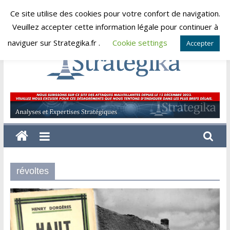
Skip
Ce site utilise des cookies pour votre confort de navigation.
lundi, août 10, 2026
to
Veuillez accepter cette information légale pour continuer à
content
naviguer sur Strategika.fr .
Cookie settings
Accepter
Strategika
Expertise
et
Analyses
géostratégiques
révoltes