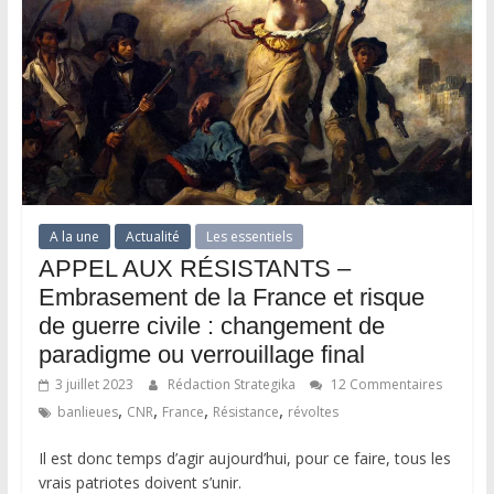
A la une
Actualité
Les essentiels
APPEL AUX RÉSISTANTS –
Embrasement de la France et risque
de guerre civile : changement de
paradigme ou verrouillage final
3 juillet 2023
Rédaction Strategika
12 Commentaires
,
,
,
,
banlieues
CNR
France
Résistance
révoltes
Il est donc temps d’agir aujourd’hui, pour ce faire, tous les
vrais patriotes doivent s’unir.