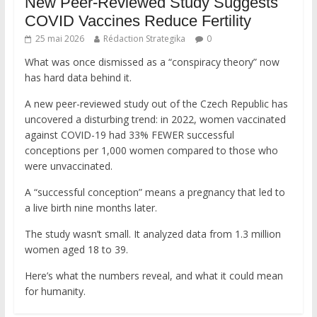
New Peer-Reviewed Study Suggests
COVID Vaccines Reduce Fertility
25 mai 2026
Rédaction Strategika
0
What was once dismissed as a “conspiracy theory” now
has hard data behind it.
A new peer-reviewed study out of the Czech Republic has
uncovered a disturbing trend: in 2022, women vaccinated
against COVID-19 had 33% FEWER successful
conceptions per 1,000 women compared to those who
were unvaccinated.
A “successful conception” means a pregnancy that led to
a live birth nine months later.
The study wasn’t small. It analyzed data from 1.3 million
women aged 18 to 39.
Here’s what the numbers reveal, and what it could mean
for humanity.