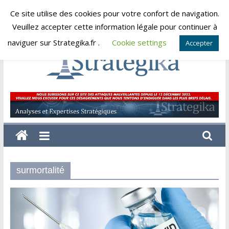
Skip
Ce site utilise des cookies pour votre confort de navigation.
vendredi, août 7, 2026
to
Veuillez accepter cette information légale pour continuer à
content
naviguer sur Strategika.fr .
Cookie settings
Accepter
Strategika
Expertise
et
Analyses
géostratégiques
surmortalité