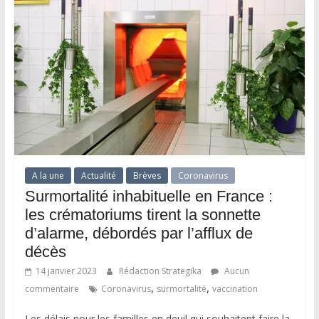
A la une
Actualité
Brèves
Coronavirus
Surmortalité inhabituelle en France :
les crématoriums tirent la sonnette
d’alarme, débordés par l’afflux de
décès
14 janvier 2023
Rédaction Strategika
Aucun
,
,
commentaire
Coronavirus
surmortalité
vaccination
Les délais pour les familles en deuil qui souhaitent faire la