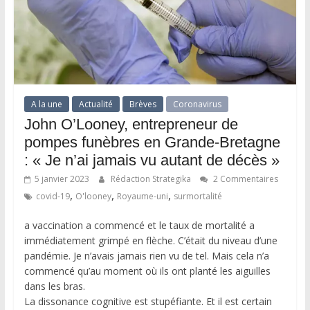
A la une
Actualité
Brèves
Coronavirus
John O’Looney, entrepreneur de
pompes funèbres en Grande-Bretagne
: « Je n’ai jamais vu autant de décès »
5 janvier 2023
Rédaction Strategika
2 Commentaires
,
,
,
covid-19
O'looney
Royaume-uni
surmortalité
a vaccination a commencé et le taux de mortalité a
immédiatement grimpé en flèche. C’était du niveau d’une
pandémie. Je n’avais jamais rien vu de tel. Mais cela n’a
commencé qu’au moment où ils ont planté les aiguilles
dans les bras.
La dissonance cognitive est stupéfiante. Et il est certain