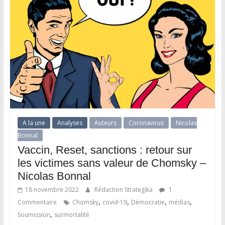
A la une
Analyses
Auteurs
Coronavirus
Nicolas
Bonnal
Vaccin, Reset, sanctions : retour sur
les victimes sans valeur de Chomsky –
Nicolas Bonnal
18 novembre 2022
Rédaction Strategika
1
,
,
,
,
Commentaire
Chomsky
covid-19
Démocratie
médias
,
Soumission
surmortalité