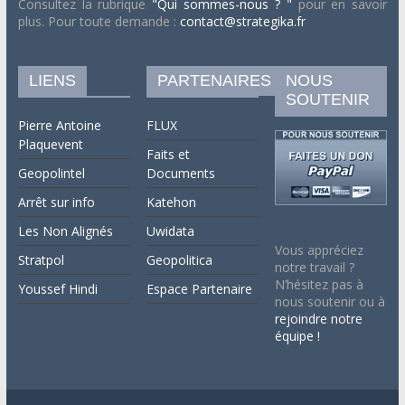
Consultez la rubrique
"Qui sommes-nous ? "
pour en savoir
plus. Pour toute demande :
contact@strategika.fr
LIENS
PARTENAIRES
NOUS
SOUTENIR
Pierre Antoine
FLUX
Plaquevent
Faits et
Geopolintel
Documents
Arrêt sur info
Katehon
Les Non Alignés
Uwidata
Vous appréciez
Stratpol
Geopolitica
notre travail ?
N’hésitez pas à
Youssef Hindi
Espace Partenaire
nous soutenir ou à
rejoindre notre
équipe !