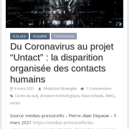
A la une
Actualité
Coronavirus
Du Coronavirus au projet
“Untact” : la disparition
organisée des contacts
humains
6 mars 2021
Rédaction Strategika
1 Commentaire
,
,
,
,
Corée-du-sud
dictature technologique
Klaus Schwab
NWO
untact
Source: medias-presse.info – Pierre-Alain Depauw – 5
mars 2021
https://medias-presse.info/du-