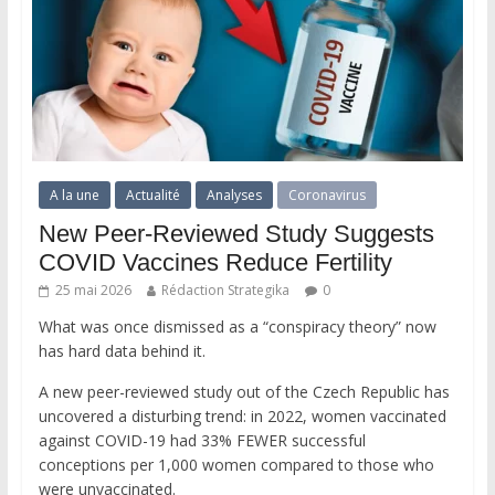
A la une
Actualité
Analyses
Coronavirus
New Peer-Reviewed Study Suggests
COVID Vaccines Reduce Fertility
25 mai 2026
Rédaction Strategika
0
What was once dismissed as a “conspiracy theory” now
has hard data behind it.
A new peer-reviewed study out of the Czech Republic has
uncovered a disturbing trend: in 2022, women vaccinated
against COVID-19 had 33% FEWER successful
conceptions per 1,000 women compared to those who
were unvaccinated.