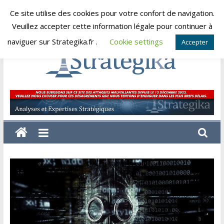
Skip
Ce site utilise des cookies pour votre confort de navigation.
jeudi, août 6, 2026
to
Veuillez accepter cette information légale pour continuer à
content
naviguer sur Strategika.fr .
Cookie settings
Accepter
Strategika
Expertise
et
Analyses
géostratégiques