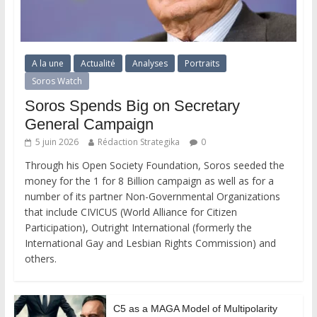
A la une
Actualité
Analyses
Portraits
Soros Watch
Soros Spends Big on Secretary
General Campaign
5 juin 2026
Rédaction Strategika
0
Through his Open Society Foundation, Soros seeded the
money for the 1 for 8 Billion campaign as well as for a
number of its partner Non-Governmental Organizations
that include CIVICUS (World Alliance for Citizen
Participation), Outright International (formerly the
International Gay and Lesbian Rights Commission) and
others.
C5 as a MAGA Model of Multipolarity