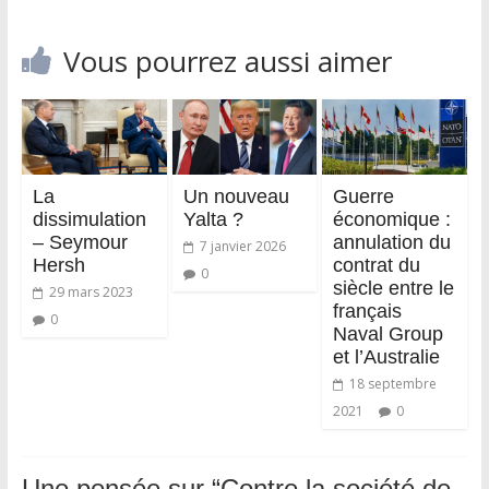
Vous pourrez aussi aimer
La
Un nouveau
Guerre
dissimulation
Yalta ?
économique :
– Seymour
annulation du
7 janvier 2026
Hersh
contrat du
0
siècle entre le
29 mars 2023
français
0
Naval Group
et l’Australie
18 septembre
2021
0
Une pensée sur “
Contre la société de