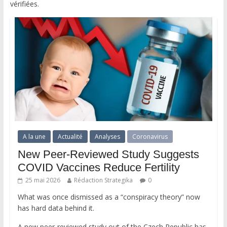
vérifiées.
A la une
Actualité
Analyses
Coronavirus
New Peer-Reviewed Study Suggests
COVID Vaccines Reduce Fertility
25 mai 2026
Rédaction Strategika
0
What was once dismissed as a “conspiracy theory” now
has hard data behind it.
A new peer-reviewed study out of the Czech Republic has