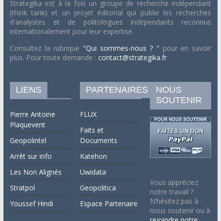
Strategika est à la fois un groupe de recherche indépendant
(think tank) et un projet éditorial qui publie les recherches
d'analystes et de politologues indépendants reconnus
internationalement pour leur expertise.
Consultez la rubrique
"Qui sommes-nous ? "
pour en savoir
plus. Pour toute demande :
contact@strategika.fr
LIENS
PARTENAIRES
NOUS
SOUTENIR
Pierre Antoine
FLUX
Plaquevent
Faits et
Geopolintel
Documents
Arrêt sur info
Katehon
Les Non Alignés
Uwidata
Vous appréciez
Stratpol
Geopolitica
notre travail ?
N’hésitez pas à
Youssef Hindi
Espace Partenaire
nous soutenir ou à
rejoindre notre