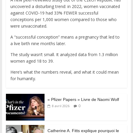
uncovered a disturbing trend: in 2022, women vaccinated
against COVID-19 had 33% FEWER successful
conceptions per 1,000 women compared to those who
were unvaccinated.
A “successful conception” means a pregnancy that led to
a live birth nine months later.
The study wasn’t small. It analyzed data from 1.3 million
women aged 18 to 39.
Here’s what the numbers reveal, and what it could mean
for humanity.
« Pfizer Papers » Livre de Naomi Wolf
0
8 avril 2026
Catherine A. Fitts explique pourquoi le