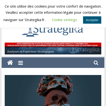
Skip
Ce site utilise des cookies pour votre confort de navigation.
vendredi, août 7, 2026
to
Veuillez accepter cette information légale pour continuer à
content
naviguer sur Strategika.fr .
Cookie settings
Accepter
Strategika
Expertise
et
Analyses
géostratégiques