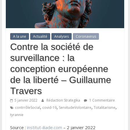
A la une
Actualité
Analyses
Coronavirus
Contre la société de
surveillance : la
conception européenne
de la liberté – Guillaume
Travers
5 janvier 2022
Rédaction Strategika
1 Commentaire
,
,
,
,
contrrôleSocial
covid-19
ServitudeVolontaire
Totalitarisme
tyrannie
Source :
institut-iliade.com
– 2 janvier 2022