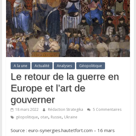
A la une
Actualité
Analyses
Géopolitique
Le retour de la guerre en
Europe et l’art de
gouverner
18 mars 2022
Rédaction Strategika
5 Commentaires
,
,
,
géopolitique
otan
Russie
Ukraine
Source : euro-synergies.hautetfort.com – 16 mars