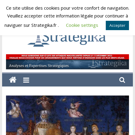
Skip
Ce site utilise des cookies pour votre confort de navigation.
jeudi, août 6, 2026
to
Veuillez accepter cette information légale pour continuer à
content
naviguer sur Strategika.fr .
Cookie settings
Accepter
Strategika
Expertise
et
Analyses
géostratégiques