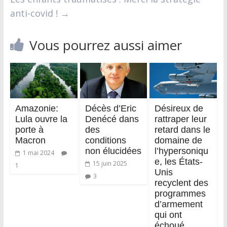
anti-covid !
→
Vous pourrez aussi aimer
Amazonie:
Décès d’Eric
Désireux de
Lula ouvre la
Denécé dans
rattraper leur
porte à
des
retard dans le
Macron
conditions
domaine de
non élucidées
l’hypersoniqu
1 mai 2024
e, les États-
15 juin 2025
1
Unis
3
recyclent des
programmes
d’armement
qui ont
échoué