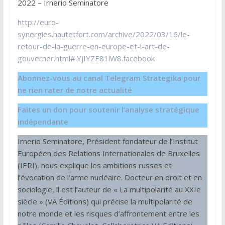
2022 – Irnerio Seminatore
http://euro-
synergies.hautetfort.com/archive/2022/03/16/le-
retour-de-la-guerre-en-europe-et-l-art-de-
gouverner.html#.YjIYZE81lW8.facebook
Abonnez-vous au canal Telegram Strategika pour
ne rien rater de notre actualité
Faites un don pour soutenir l’analyse stratégique
indépendante
Irnerio Seminatore, Président fondateur de l’Institut
Européen des Relations Internationales de Bruxelles
(IERI), nous explique les ambitions russes et
l’évocation de l’arme nucléaire. Docteur en droit et en
sociologie, il est l’auteur de « La multipolarité au XXIe
siècle » (VA Éditions) qui précise la multipolarité de
notre monde et les risques d’affrontement entre les