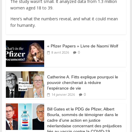
The study wasn’t small. It analyzed data from 1.3 million
women aged 18 to 39.
Here’s what the numbers reveal, and what it could mean
for humanity.
« Pfizer Papers » Livre de Naomi Wolf
0
8 avril 2026
Catherine A. Fitts explique pourquoi le
pouvoir chercherait à réduire
l’espérance de vie
0
14 janvier 2026
Bill Gates et le PDG de Pfizer, Albert
Bourla, sommés de témoigner dans le
cadre d’une action en justice
néerlandaise concernant des préjudices
liés au vaccin contre la COVID-19