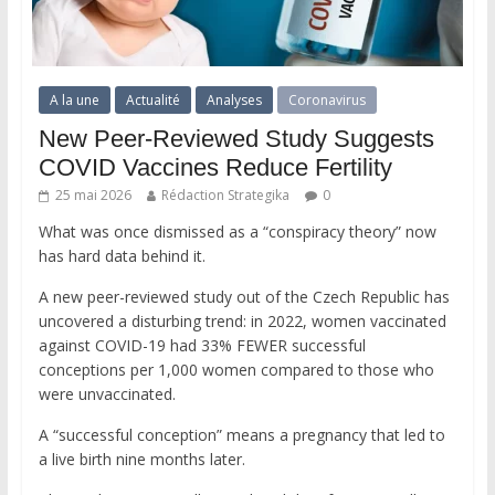
A la une
Actualité
Analyses
Coronavirus
New Peer-Reviewed Study Suggests
COVID Vaccines Reduce Fertility
25 mai 2026
Rédaction Strategika
0
What was once dismissed as a “conspiracy theory” now
has hard data behind it.
A new peer-reviewed study out of the Czech Republic has
uncovered a disturbing trend: in 2022, women vaccinated
against COVID-19 had 33% FEWER successful
conceptions per 1,000 women compared to those who
were unvaccinated.
A “successful conception” means a pregnancy that led to
a live birth nine months later.