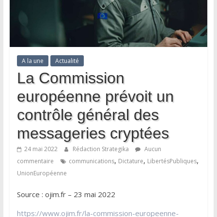
A la une
Actualité
La Commission
européenne prévoit un
contrôle général des
messageries cryptées
24 mai 2022
Rédaction Strategika
Aucun
,
,
,
commentaire
communications
Dictature
LibertésPubliques
UnionEuropéenne
Source : ojim.fr – 23 mai 2022
https://www.ojim.fr/la-commission-europeenne-