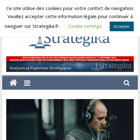
Skip
Ce site utilise des cookies pour votre confort de navigation.
dimanche, août 9, 2026
to
Veuillez accepter cette information légale pour continuer à
content
naviguer sur Strategika.fr .
Cookie settings
Accepter
Strategika
Expertise
et
Analyses
géostratégiques