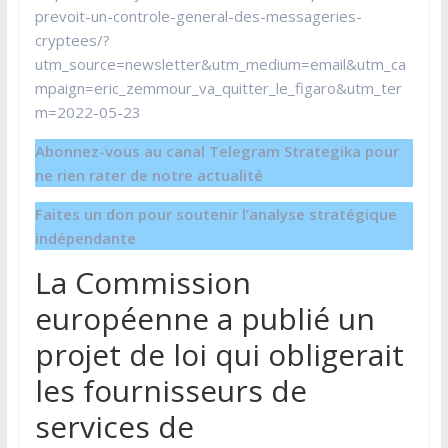
prevoit-un-controle-general-des-messageries-
cryptees/?
utm_source=newsletter&utm_medium=email&utm_ca
mpaign=eric_zemmour_va_quitter_le_figaro&utm_ter
m=2022-05-23
Abonnez-vous au canal Telegram Strategika pour
ne rien rater de notre actualité
Faites un don pour soutenir l’analyse stratégique
indépendante
La Commission
européenne a publié un
projet de loi qui obligerait
les fournisseurs de
services de