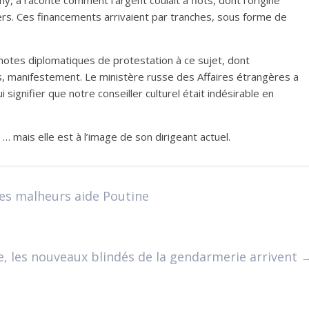
ny, a raconté comment l’argent coulait à flots, dont l’origine
s. Ces financements arrivaient par tranches, sous forme de
otes diplomatiques de protestation à ce sujet, dont
, manifestement. Le ministère russe des Affaires étrangères a
ignifier que notre conseiller culturel était indésirable en
… mais elle est à l’image de son dirigeant actuel.
les malheurs aide Poutine
e, les nouveaux blindés de la gendarmerie arrivent