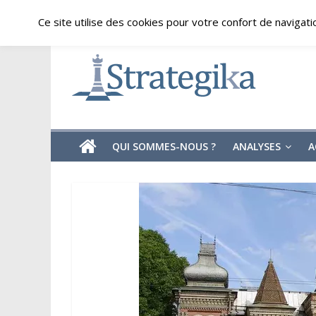
Skip
vendredi, août 7, 2026
Ce site utilise des cookies pour votre confort de navigati
to
content
Strategika
Expertise
et
Analyses
géostratégiques
QUI SOMMES-NOUS ?
ANALYSES
A