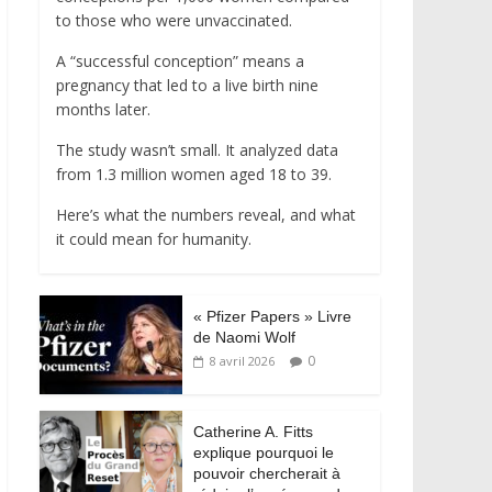
to those who were unvaccinated.
A “successful conception” means a
pregnancy that led to a live birth nine
months later.
The study wasn’t small. It analyzed data
from 1.3 million women aged 18 to 39.
Here’s what the numbers reveal, and what
it could mean for humanity.
« Pfizer Papers » Livre
de Naomi Wolf
0
8 avril 2026
Catherine A. Fitts
explique pourquoi le
pouvoir chercherait à