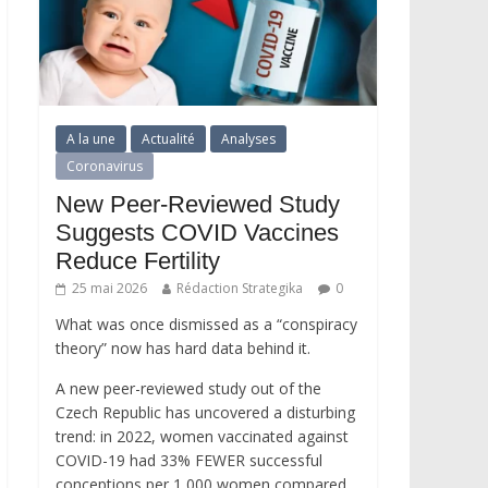
A la une
Actualité
Analyses
Coronavirus
New Peer-Reviewed Study
Suggests COVID Vaccines
Reduce Fertility
25 mai 2026
Rédaction Strategika
0
What was once dismissed as a “conspiracy
theory” now has hard data behind it.
A new peer-reviewed study out of the
Czech Republic has uncovered a disturbing
trend: in 2022, women vaccinated against
COVID-19 had 33% FEWER successful
conceptions per 1,000 women compared