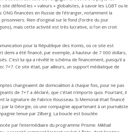
site défend les « valeurs » globalistes, à savoir les LGBT ou le
 les ONG financées en Russie de l’étranger, notamment la
risonniers. Rien d’original sur le fond (l’ordre du jour
gions), mais cette activité est très lucrative, si l’on en croit
munication pour la République des Komis, où ce site est
et demi a été financé, par exemple, à hauteur de 7 000 dollars,
s. C’est lui qui a révélé le schéma de financement, puisqu’il a
 7×7. Ce site était, par ailleurs, un support médiatique de
omptes changeaient de domicialition à chaque fois, pour ne pas
igeants de 7×7 a déclaré, que c’était n’importe quoi. Pourtant, il
nt la signature de Fabrice Rousseau. Si Memorial était financé
t par la Géorgie, où une compagnie appartenant à un journaliste
mpagnie tenue par Zilberg. La boucle est bouclée.
nancée par l’intermédiaire du programme Prisme. Mikhail