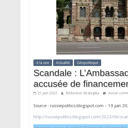
A la une
Actualité
Géopolitique
Scandale : L’Ambassad
accusée de financement
21 juin 2022
Rédaction Strategika
Aucun comm
Source : russiepolitics.blogspot.com – 19 juin 
http://russiepolitics.blogspot.com/2022/06/sc
Abonnez-vous au canal Telegram Strategika p