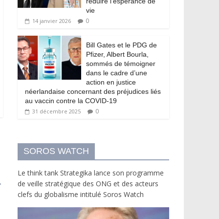
réduire l’espérance de
vie
0
14 janvier 2026
Bill Gates et le PDG de
Pfizer, Albert Bourla,
sommés de témoigner
dans le cadre d’une
action en justice
néerlandaise concernant des préjudices liés
au vaccin contre la COVID-19
0
31 décembre 2025
SOROS WATCH
Le think tank Strategika lance son programme
→
de veille stratégique des ONG et des acteurs
clefs du globalisme intitulé Soros Watch