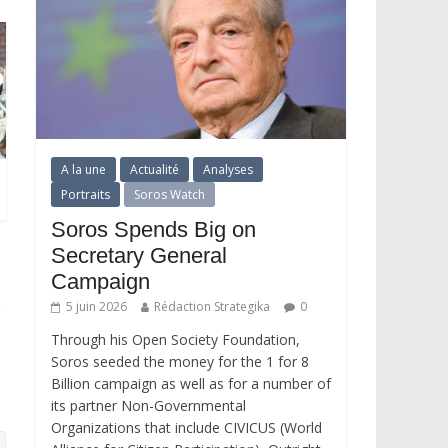
A la une
Actualité
Analyses
Portraits
Soros Watch
Soros Spends Big on
Secretary General
Campaign
5 juin 2026
Rédaction Strategika
0
Through his Open Society Foundation,
Soros seeded the money for the 1 for 8
Billion campaign as well as for a number of
its partner Non-Governmental
Organizations that include CIVICUS (World