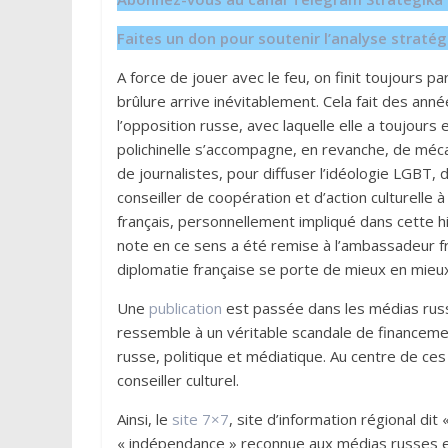
Faites un don pour soutenir l’analyse strat
A force de jouer avec le feu, on finit toujours p
brûlure arrive inévitablement. Cela fait des a
l’opposition russe, avec laquelle elle a toujours 
polichinelle s’accompagne, en revanche, de mé
de journalistes, pour diffuser l’idéologie LGBT, d
conseiller de coopération et d’action culturelle 
français, personnellement impliqué dans cette his
note en ce sens a été remise à l’ambassadeur fr
diplomatie française se porte de mieux en mieux
Une
publication
est passée dans les médias russe
ressemble à un véritable scandale de financeme
russe, politique et médiatique. Au centre de ces
conseiller culturel.
Ainsi, le
site 7×7
, site d’information régional dit
« indépendance » reconnue aux médias russes en