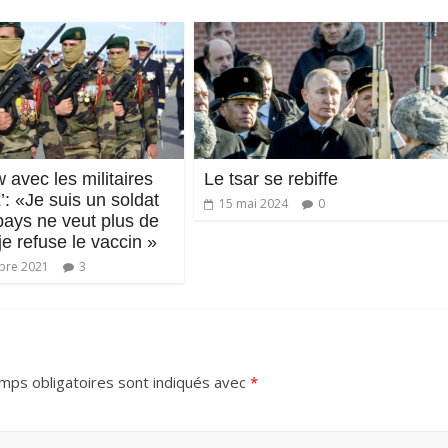
w avec les militaires
Le tsar se rebiffe
x’: «Je suis un soldat
15 mai 2024
0
pays ne veut plus de
je refuse le vaccin »
bre 2021
3
mps obligatoires sont indiqués avec
*