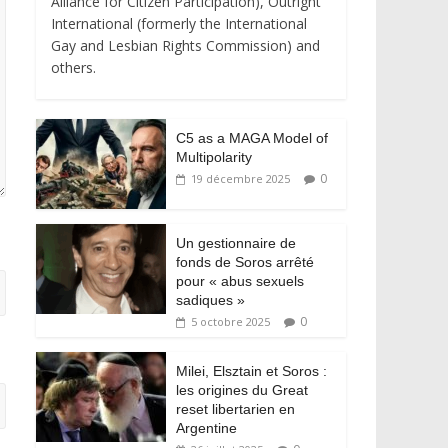
Alliance for Citizen Participation), Outright
International (formerly the International
Gay and Lesbian Rights Commission) and
others.
C5 as a MAGA Model of
Multipolarity
0
19 décembre 2025
Un gestionnaire de
fonds de Soros arrêté
pour « abus sexuels
sadiques »
0
5 octobre 2025
Milei, Elsztain et Soros :
les origines du Great
reset libertarien en
Argentine