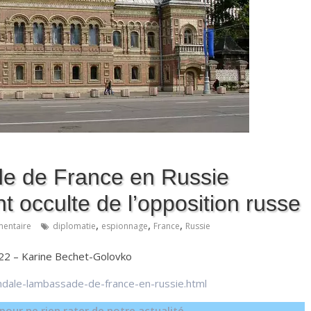
e de France en Russie
 occulte de l’opposition russe
,
,
,
entaire
diplomatie
espionnage
France
Russie
2022 – Karine Bechet-Golovko
andale-lambassade-de-france-en-russie.html
our ne rien rater de notre actualité