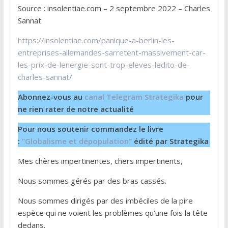
Source : insolentiae.com – 2 septembre 2022 – Charles
Sannat
https://insolentiae.com/panique-a-berlin-les-
entreprises-allemandes-sarretent-massivement-car-
les-prix-de-lenergie-sont-trop-eleves-ledito-de-
charles-sannat/
Abonnez-vous au
canal Telegram Strategika
pour
ne rien rater de notre actualité
Pour nous soutenir commandez le livre
:
“Globalisme et dépopulation”
édité par Strategika
Mes chères impertinentes, chers impertinents,
Nous sommes gérés par des bras cassés.
Nous sommes dirigés par des imbéciles de la pire
espèce qui ne voient les problèmes qu’une fois la tête
dedans.