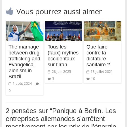
Vous pourrez aussi aimer
The marriage
Tous les
Que faire
between drug
(faux) mythes
contre la
trafficking and
occidentaux
dictature
Evangelical
sur l’Iran
sanitaire ?
Zionism in
28 juin 2025
13 juillet 2021
Brazil
3
10
1 août 2024
0
2 pensées sur “
Panique à Berlin. Les
entreprises allemandes s’arrêtent
massivement car les prix de l’énergie