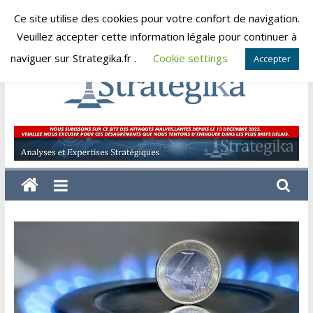
Skip
Ce site utilise des cookies pour votre confort de navigation.
vendredi, août 7, 2026
to
Veuillez accepter cette information légale pour continuer à
content
naviguer sur Strategika.fr .
Cookie settings
Accepter
Strategika
Expertise
et
Analyses
géostratégiques