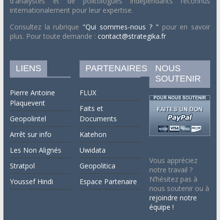
d'analystes et de politologues indépendants reconnus
internationalement pour leur expertise.
Consultez la rubrique
"Qui sommes-nous ? "
pour en savoir
plus. Pour toute demande :
contact@strategika.fr
LIENS
PARTENAIRES
NOUS
SOUTENIR
Pierre Antoine
FLUX
Plaquevent
Faits et
Geopolintel
Documents
Arrêt sur info
Katehon
Les Non Alignés
Uwidata
Vous appréciez
Stratpol
Geopolitica
notre travail ?
N’hésitez pas à
Youssef Hindi
Espace Partenaire
nous soutenir ou à
rejoindre notre
équipe !