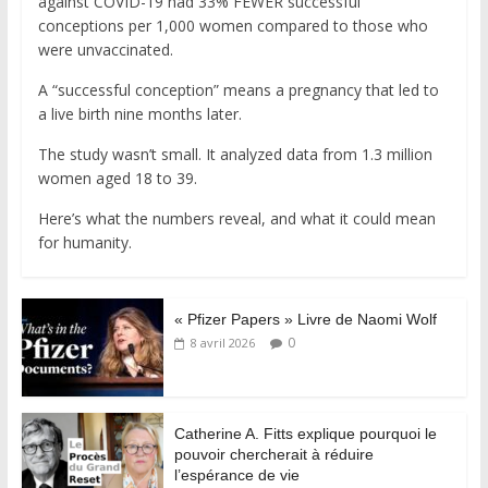
against COVID-19 had 33% FEWER successful
conceptions per 1,000 women compared to those who
were unvaccinated.
A “successful conception” means a pregnancy that led to
a live birth nine months later.
The study wasn’t small. It analyzed data from 1.3 million
women aged 18 to 39.
Here’s what the numbers reveal, and what it could mean
for humanity.
« Pfizer Papers » Livre de Naomi Wolf
0
8 avril 2026
Catherine A. Fitts explique pourquoi le
pouvoir chercherait à réduire
l’espérance de vie