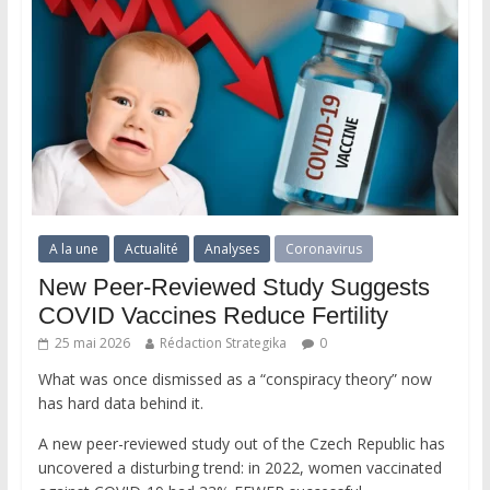
A la une
Actualité
Analyses
Coronavirus
New Peer-Reviewed Study Suggests
COVID Vaccines Reduce Fertility
25 mai 2026
Rédaction Strategika
0
What was once dismissed as a “conspiracy theory” now
has hard data behind it.
A new peer-reviewed study out of the Czech Republic has
uncovered a disturbing trend: in 2022, women vaccinated