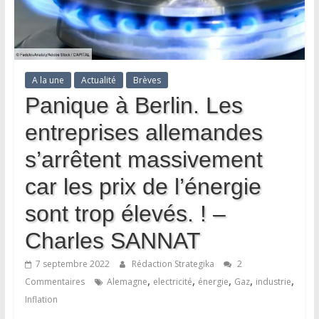
A la une
Actualité
Brèves
Panique à Berlin. Les
entreprises allemandes
s’arrêtent massivement
car les prix de l’énergie
sont trop élevés. ! –
Charles SANNAT
7 septembre 2022
Rédaction Strategika
2
,
,
,
,
,
Commentaires
Alemagne
electricité
énergie
Gaz
industrie
Inflation