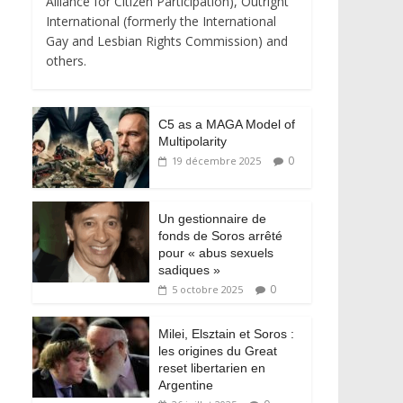
Alliance for Citizen Participation), Outright
International (formerly the International
Gay and Lesbian Rights Commission) and
others.
C5 as a MAGA Model of
Multipolarity
0
19 décembre 2025
Un gestionnaire de
fonds de Soros arrêté
pour « abus sexuels
sadiques »
0
5 octobre 2025
Milei, Elsztain et Soros :
les origines du Great
reset libertarien en
Argentine