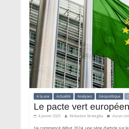
A la une
Actualité
Analyses
Géopolitique
O
Le pacte vert europée
4 janvier 2025
Rédaction Strategika
Aucun co
J’ai commencé début 2024, une série d’article sur le t