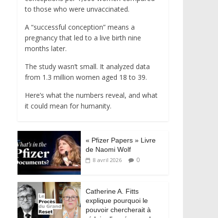
to those who were unvaccinated.
A “successful conception” means a
pregnancy that led to a live birth nine
months later.
The study wasn’t small. It analyzed data
from 1.3 million women aged 18 to 39.
Here’s what the numbers reveal, and what
it could mean for humanity.
« Pfizer Papers » Livre
de Naomi Wolf
0
8 avril 2026
Catherine A. Fitts
explique pourquoi le
pouvoir chercherait à