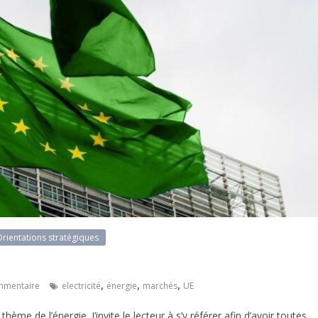
rientations stratégiques
n
,
,
,
mmentaire
electricité
énergie
marchés
UE
hème de l’énergie. J’invite le lecteur à s’y référer afin d’avoir toutes