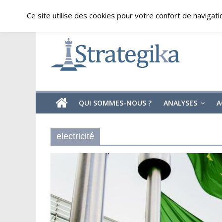
Skip
vendredi, août 7, 2026
Ce site utilise des cookies pour votre confort de navigati
to
content
Strategika
Expertise
et
Analyses
géostratégiques
QUI SOMMES-NOUS ?
ANALYSES
A
electricité