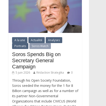
A la une
Actualité
Analyses
Portraits
Soros Watch
Soros Spends Big on
Secretary General
Campaign
5 juin 2026
Rédaction Strategika
0
Through his Open Society Foundation,
Soros seeded the money for the 1 for 8
Billion campaign as well as for a number of
its partner Non-Governmental
Organizations that include CIVICUS (World