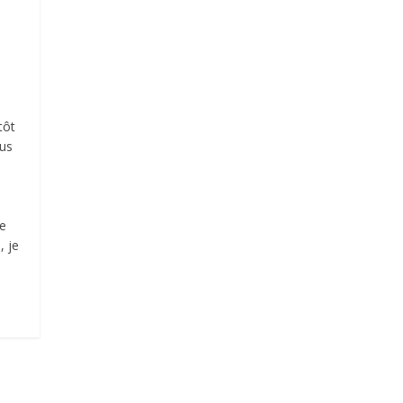
tôt
lus
me
, je