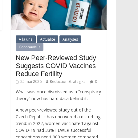
A la une
Actualité
Analyses
Coronavirus
New Peer-Reviewed Study
Suggests COVID Vaccines
Reduce Fertility
25 mai 2026
Rédaction Strategika
0
What was once dismissed as a “conspiracy
theory” now has hard data behind it.
A new peer-reviewed study out of the
Czech Republic has uncovered a disturbing
trend: in 2022, women vaccinated against
COVID-19 had 33% FEWER successful
conceptions per 1,000 women compared