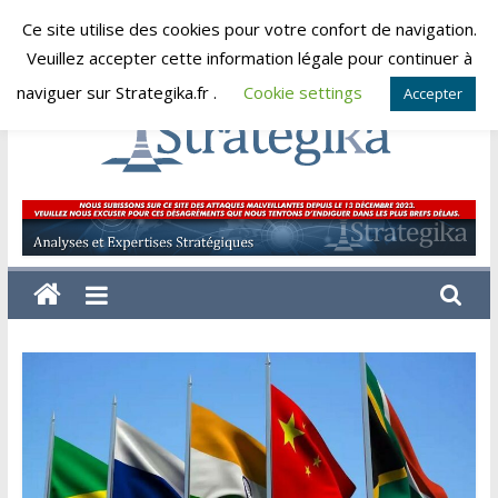
Skip
Ce site utilise des cookies pour votre confort de navigation.
vendredi, août 7, 2026
to
Veuillez accepter cette information légale pour continuer à
content
naviguer sur Strategika.fr .
Cookie settings
Accepter
Strategika
Expertise
et
Analyses
géostratégiques