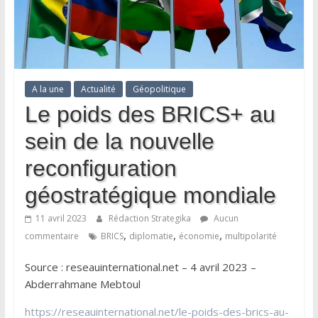
A la une
Actualité
Géopolitique
Le poids des BRICS+ au
sein de la nouvelle
reconfiguration
géostratégique mondiale
11 avril 2023
Rédaction Strategika
Aucun
,
,
,
commentaire
BRICS
diplomatie
économie
multipolarité
Source : reseauinternational.net – 4 avril 2023 –
Abderrahmane Mebtoul
https://reseauinternational.net/le-poids-des-brics-au-