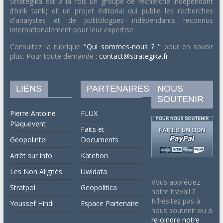
Strategika est à la fois un groupe de recherche indépendant
(think tank) et un projet éditorial qui publie les recherches
d'analystes et de politologues indépendants reconnus
internationalement pour leur expertise.
Consultez la rubrique
"Qui sommes-nous ? "
pour en savoir
plus. Pour toute demande :
contact@strategika.fr
LIENS
PARTENAIRES
NOUS
SOUTENIR
Pierre Antoine
FLUX
Plaquevent
Faits et
Geopolintel
Documents
Arrêt sur info
Katehon
Les Non Alignés
Uwidata
Vous appréciez
Stratpol
Geopolitica
notre travail ?
N’hésitez pas à
Youssef Hindi
Espace Partenaire
nous soutenir ou à
rejoindre notre