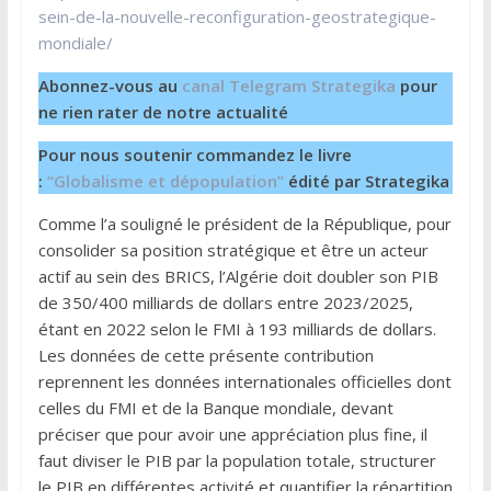
sein-de-la-nouvelle-reconfiguration-geostrategique-
mondiale/
Abonnez-vous au
canal Telegram Strategika
pour
ne rien rater de notre actualité
Pour nous soutenir commandez le livre
:
“Globalisme et dépopulation”
édité par Strategika
Comme l’a souligné le président de la République, pour
consolider sa position stratégique et être un acteur
actif au sein des BRICS, l’Algérie doit doubler son PIB
de 350/400 milliards de dollars entre 2023/2025,
étant en 2022 selon le FMI à 193 milliards de dollars.
Les données de cette présente contribution
reprennent les données internationales officielles dont
celles du FMI et de la Banque mondiale, devant
préciser que pour avoir une appréciation plus fine, il
faut diviser le PIB par la population totale, structurer
le PIB en différentes activité et quantifier la répartition