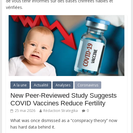
de vous tenir informés sur des bases chiffrées fiables et
vérifiées.
A la une
Actualité
Analyses
Coronavirus
New Peer-Reviewed Study Suggests
COVID Vaccines Reduce Fertility
25 mai 2026
Rédaction Strategika
0
What was once dismissed as a “conspiracy theory” now
has hard data behind it.