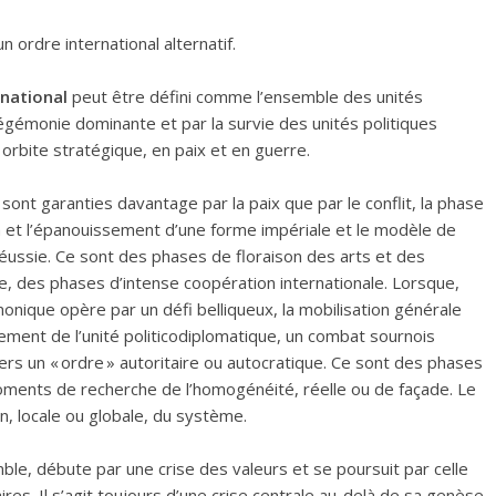
 ordre international alternatif.
national
peut être défini comme l’ensemble des unités
hégémonie dominante et par la survie des unités politiques
orbite stratégique, en paix et en guerre.
sont garanties davantage par la paix que par le conflit, la phase
n et l’épanouissement d’une forme impériale et le modèle de
ussie. Ce sont des phases de floraison des arts et des
, des phases d’intense coopération internationale. Lorsque,
nique opère par un défi belliqueux, la mobilisation générale
ment de l’unité politicodiplomatique, un combat sournois
ers un « ordre » autoritaire ou autocratique. Ce sont des phases
moments de recherche de l’homogénéité, réelle ou de façade. Le
n, locale ou globale, du système.
mble, débute par une crise des valeurs et se poursuit par celle
aires. Il s’agit toujours d’une crise centrale au-delà de sa genèse