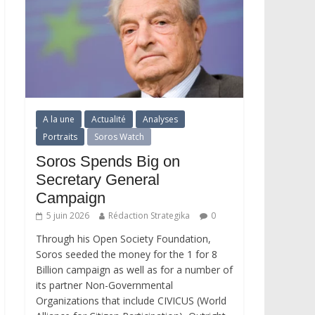
A la une
Actualité
Analyses
Portraits
Soros Watch
Soros Spends Big on
Secretary General
Campaign
5 juin 2026
Rédaction Strategika
0
Through his Open Society Foundation,
Soros seeded the money for the 1 for 8
Billion campaign as well as for a number of
its partner Non-Governmental
Organizations that include CIVICUS (World