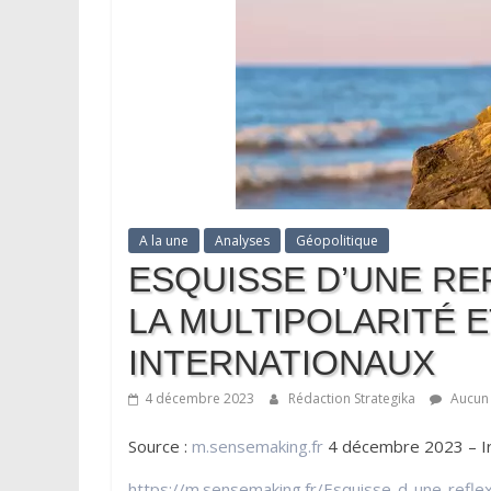
A la une
Analyses
Géopolitique
ESQUISSE D’UNE RE
LA MULTIPOLARITÉ 
INTERNATIONAUX
4 décembre 2023
Rédaction Strategika
Aucun
Source :
m.sensemaking.fr
4 décembre 2023 – Ir
https://m.sensemaking.fr/Esquisse-d-une-reflex