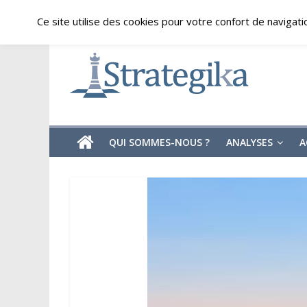
Skip
jeudi, août 6, 2026
Ce site utilise des cookies pour votre confort de navigati
to
content
Strategika
Expertise
et
Analyses
géostratégiques
QUI SOMMES-NOUS ?
ANALYSES
A