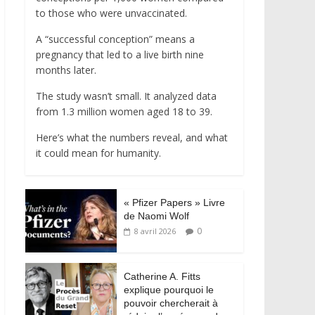
to those who were unvaccinated.
A “successful conception” means a
pregnancy that led to a live birth nine
months later.
The study wasn’t small. It analyzed data
from 1.3 million women aged 18 to 39.
Here’s what the numbers reveal, and what
it could mean for humanity.
« Pfizer Papers » Livre
de Naomi Wolf
0
8 avril 2026
Catherine A. Fitts
explique pourquoi le
pouvoir chercherait à