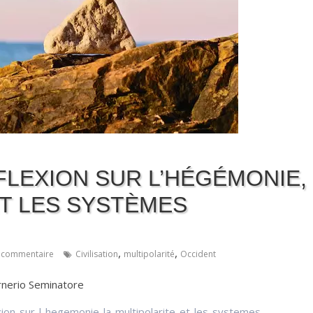
FLEXION SUR L’HÉGÉMONIE,
ET LES SYSTÈMES
,
,
 commentaire
Civilisation
multipolarité
Occident
nerio Seminatore
ion-sur-l-hegemonie-la-multipolarite-et-les-systemes-