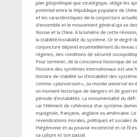
plan géopolitique que stratégique, oblige les spéci
potentiel entre la République populaire de Chi
et les caractéristiques de la conjoncture actuel
d’ensemble et le mouvement général qui se dessi
Russie et la Chine. À la lumière de cette révisi
la stabilité/instabilité du système. Or le degré d
conjoncture dépend essentiellement du niveau de
régimes, des conditions de sécurité sociopolitiq
Pour terminer, de la conscience historique de se
l’histoire des systèmes internationaux est une 
histoire de stabilité ou d’instabilité des systèm
comme « pluriversum », ou monde universel en éc
un moment historique de dangers et de guerres
période d’instabilités. La monumentalité du déf
car l’élément de cohérence d’un système demeur
espagnole, française, anglaise ou américaine. L
revendications morales, politiques et sociales 
l’hégémonie et au pouvoir incontesté et ce fil e
sa culture et son passé.