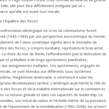
elle, elle peut être difficilement endiguée par un «
parce que’elle est avant tout morale.
ar l’équilibre des forces
a confrontation idéologique vis-à-vis du communisme furent
larité (1945-1989) par une perspective eurocentrique du monde
ulement de l’Union soviétique signifia alors le triomphe de
ibre des forces, y compris nucléaire, représenta le bras armé
 La chute du mur de Berlin, l’effondrement puis la dislocation du
que et préludent à de longs ajustements planétaires,
 et aux antagonismes multiples. Ces ajustements, engagés en
entrale, se sont étendus aux différents sous-systèmes
système, l’hégémonie américaine, a commencé à subir les
qu’une décolonisation tardive. L’Amérique avait hérité le rôle de
e des forces et de la stabilité internationale sur le continent et
ns sa mission globale et dans ces capacités de leadership. Ce
tionnelles, son moral de nation et l’échelle même de sa puissance
tir de l’épuisement de la mondialisation (1980-2008), les acteurs