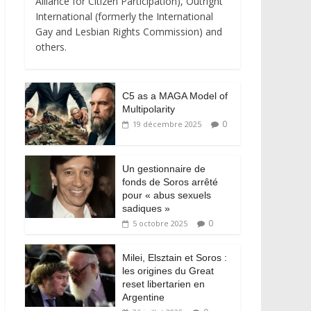
Alliance for Citizen Participation), Outright
International (formerly the International
Gay and Lesbian Rights Commission) and
others.
C5 as a MAGA Model of
Multipolarity
0
19 décembre 2025
Un gestionnaire de
fonds de Soros arrêté
pour « abus sexuels
sadiques »
0
5 octobre 2025
Milei, Elsztain et Soros :
les origines du Great
reset libertarien en
Argentine