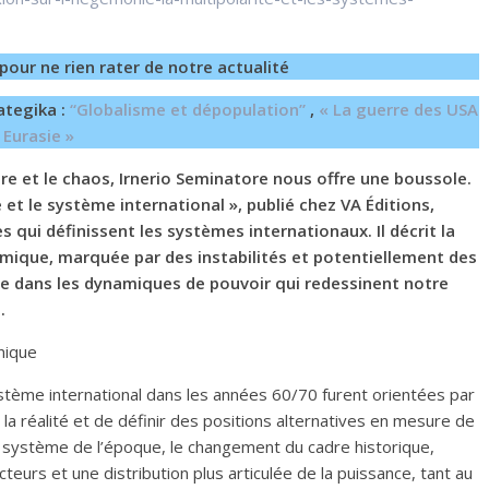
pour ne rien rater de notre actualité
ategika :
“Globalisme et dépopulation”
,
« La guerre des USA
 Eurasie »
e et le chaos, Irnerio Seminatore nous offre une boussole.
 et le système international », publié chez VA Éditions,
 qui définissent les systèmes internationaux. Il décrit la
mique, marquée par des instabilités et potentiellement des
ée dans les dynamiques de pouvoir qui redessinent notre
.
onique
stème international dans les années 60/70 furent orientées par
 la réalité et de définir des positions alternatives en mesure de
u système de l’époque, le changement du cadre historique,
urs et une distribution plus articulée de la puissance, tant au