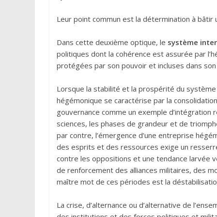
Leur point commun est la détermination à bâtir un
Dans cette deuxième optique, le
système inter
politiques dont la cohérence est assurée par l’
protégées par son pouvoir et incluses dans son 
Lorsque la stabilité et la prospérité du système 
hégémonique se caractérise par la consolidatio
gouvernance comme un exemple d’intégration ré
sciences, les phases de grandeur et de triomphe
par contre, l’émergence d’une entreprise hégémo
des esprits et des ressources exige un resserre
contre les oppositions et une tendance larvée v
de renforcement des alliances militaires, des 
maître mot de ces périodes est la déstabilisatio
La crise, d’alternance ou d’alternative de l’ense
des institutions et des forces politiques et milit