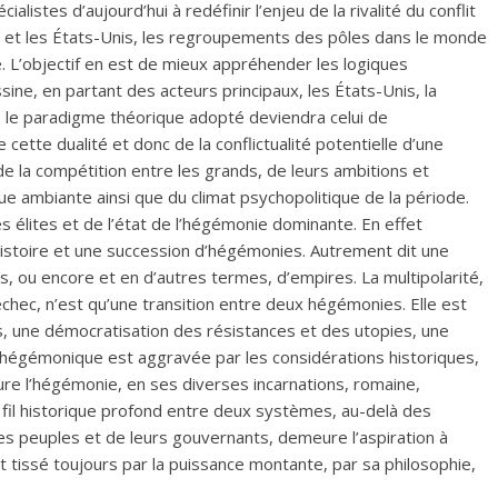
alistes d’aujourd’hui à redéfinir l’enjeu de la rivalité du conflit
ne et les États-Unis, les regroupements des pôles dans le monde
le. L’objectif en est de mieux appréhender les logiques
ne, en partant des acteurs principaux, les États-Unis, la
on, le paradigme théorique adopté deviendra celui de
e cette dualité et donc de la conflictualité potentielle d’une
 la compétition entre les grands, de leurs ambitions et
ue ambiante ainsi que du climat psychopolitique de la période.
s élites et de l’état de l’hégémonie dominante. En effet
histoire et une succession d’hégémonies. Autrement dit une
es, ou encore et en d’autres termes, d’empires. La multipolarité,
hec, n’est qu’une transition entre deux hégémonies. Elle est
, une démocratisation des résistances et des utopies, une
i hégémonique est aggravée par les considérations historiques,
e l’hégémonie, en ses diverses incarnations, romaine,
e fil historique profond entre deux systèmes, au-delà des
des peuples et de leurs gouvernants, demeure l’aspiration à
st tissé toujours par la puissance montante, par sa philosophie,