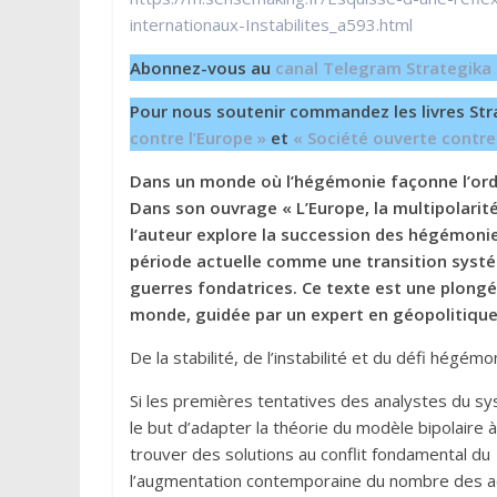
internationaux-Instabilites_a593.html
Abonnez-vous au
canal Telegram Strategika
Pour nous soutenir commandez les livres Str
contre l’Europe »
et
« Société ouverte contre
Dans un monde où l’hégémonie façonne l’ordr
Dans son ouvrage « L’Europe, la multipolarité
l’auteur explore la succession des hégémonies
période actuelle comme une transition systé
guerres fondatrices. Ce texte est une plong
monde, guidée par un expert en géopolitique
De la stabilité, de l’instabilité et du défi hégém
Si les premières tentatives des analystes du sy
le but d’adapter la théorie du modèle bipolaire à
trouver des solutions au conflit fondamental d
l’augmentation contemporaine du nombre des acte