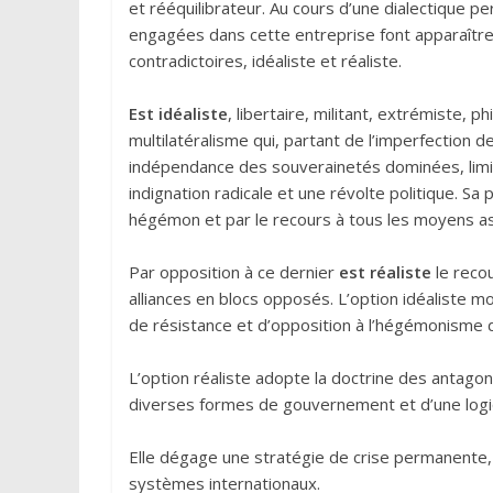
et rééquilibrateur. Au cours d’une dialectique pe
engagées dans cette entreprise font apparaître
contradictoires, idéaliste et réaliste.
Est idéaliste
, libertaire, militant, extrémiste, ph
multilatéralisme qui, partant de l’imperfection de
indépendance des souverainetés dominées, limit
indignation radicale et une révolte politique. S
hégémon et par le recours à tous les moyens as
Par opposition à ce dernier
est réaliste
le recou
alliances en blocs opposés. L’option idéaliste mo
de résistance et d’opposition à l’hégémonisme 
L’option réaliste adopte la doctrine des antagon
diverses formes de gouvernement et d’une logi
Elle dégage une stratégie de crise permanente, v
systèmes internationaux.