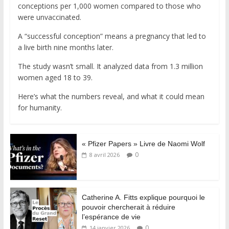
conceptions per 1,000 women compared to those who
were unvaccinated.
A “successful conception” means a pregnancy that led to
a live birth nine months later.
The study wasn’t small. It analyzed data from 1.3 million
women aged 18 to 39.
Here’s what the numbers reveal, and what it could mean
for humanity.
« Pfizer Papers » Livre de Naomi Wolf
0
8 avril 2026
Catherine A. Fitts explique pourquoi le
pouvoir chercherait à réduire
l’espérance de vie
0
14 janvier 2026