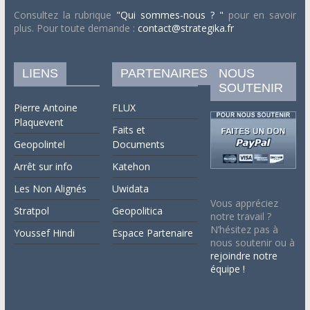
Consultez la rubrique
"Qui sommes-nous ? "
pour en savoir
plus. Pour toute demande :
contact@strategika.fr
LIENS
PARTENAIRES
NOUS
SOUTENIR
Pierre Antoine
FLUX
Plaquevent
Faits et
Geopolintel
Documents
Arrêt sur info
Katehon
Les Non Alignés
Uwidata
Vous appréciez
Stratpol
Geopolitica
notre travail ?
N’hésitez pas à
Youssef Hindi
Espace Partenaire
nous soutenir ou à
rejoindre notre
équipe !