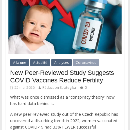
A la une
Actualité
Analyses
Coronavirus
New Peer-Reviewed Study Suggests
COVID Vaccines Reduce Fertility
25 mai 2026
Rédaction Strategika
0
What was once dismissed as a “conspiracy theory” now
has hard data behind it.
A new peer-reviewed study out of the Czech Republic has
uncovered a disturbing trend: in 2022, women vaccinated
against COVID-19 had 33% FEWER successful