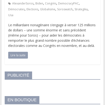
,
,
,
,
AlexanderSoros
Biden
Congrès
DemocracyPAC
,
,
,
,
,
Démocrates
Elections
Globalisme
Soroswatch
Strategika
Usa
Le milliardaire nonagénaire s’engage à verser 125 millions
de dollars – une somme énorme et sans précédent
(même pour Soros) – pour aider les démocrates à
remporter le plus grand nombre possible d’échéances
électorales comme au Congrès en novembre, et au-delà.
Lire la suite
PUBLICITÉ
EN BOUTIQUE