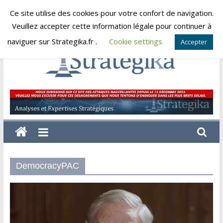
Skip
Ce site utilise des cookies pour votre confort de navigation.
samedi, août 8, 2026
to
Veuillez accepter cette information légale pour continuer à
content
naviguer sur Strategika.fr .
Cookie settings
Accepter
Strategika
Expertise
et
Analyses
géostratégiques
DemocracyPAC