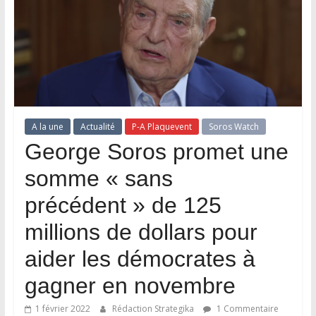
A la une
Actualité
P-A Plaquevent
Soros Watch
George Soros promet une
somme « sans
précédent » de 125
millions de dollars pour
aider les démocrates à
gagner en novembre
1 février 2022
Rédaction Strategika
1 Commentaire