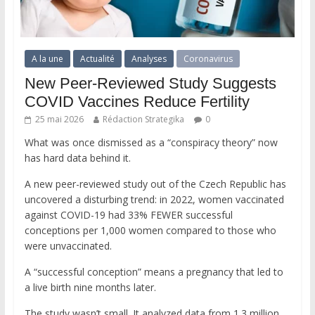
A la une
Actualité
Analyses
Coronavirus
New Peer-Reviewed Study Suggests
COVID Vaccines Reduce Fertility
25 mai 2026
Rédaction Strategika
0
What was once dismissed as a “conspiracy theory” now
has hard data behind it.
A new peer-reviewed study out of the Czech Republic has
uncovered a disturbing trend: in 2022, women vaccinated
against COVID-19 had 33% FEWER successful
conceptions per 1,000 women compared to those who
were unvaccinated.
A “successful conception” means a pregnancy that led to
a live birth nine months later.
The study wasn’t small. It analyzed data from 1.3 million