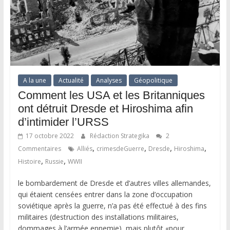
A la une
Actualité
Analyses
Géopolitique
Comment les USA et les Britanniques
ont détruit Dresde et Hiroshima afin
d’intimider l’URSS
17 octobre 2022
Rédaction Strategika
2
,
,
,
,
Commentaires
Alliés
crimesdeGuerre
Dresde
Hiroshima
,
,
Histoire
Russie
WWII
le bombardement de Dresde et d’autres villes allemandes,
qui étaient censées entrer dans la zone d’occupation
soviétique après la guerre, n’a pas été effectué à des fins
militaires (destruction des installations militaires,
dommages à l’armée ennemie), mais plutôt «pour