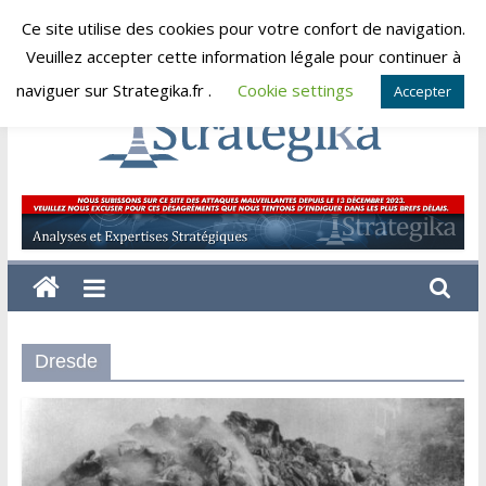
Skip
Ce site utilise des cookies pour votre confort de navigation.
jeudi, août 6, 2026
to
Veuillez accepter cette information légale pour continuer à
content
naviguer sur Strategika.fr .
Cookie settings
Accepter
Strategika
Expertise
et
Analyses
géostratégiques
Dresde