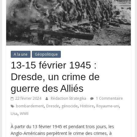
A la une
Géopolitique
13-15 février 1945 :
Dresde, un crime de
guerre des Alliés
22 février 2024
Rédaction Strategika
1 Commentaire
,
,
,
,
,
bombardement
Dresde
génocide
Histoire
Royaume-uni
,
Usa
WWII
À partir du 13 février 1945 et pendant trois jours, les
Anglo-Américains perpètrent le crime des crimes, à