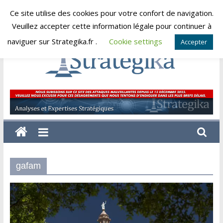
Skip
Ce site utilise des cookies pour votre confort de navigation.
vendredi, août 7, 2026
to
Veuillez accepter cette information légale pour continuer à
content
naviguer sur Strategika.fr .
Cookie settings
Accepter
Strategika
Expertise
et
Analyses
géostratégiques
gafam