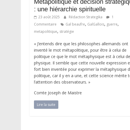
Métapolitique et décision stratégi
: une hiérarchie spirituelle
23 août 2025
Rédaction Strategika
1
,
,
,
Commentaire
Gal beaufre
GalGallois
guerre
,
metapolitique
stratégie
« J’entends dire que les philosophes allemands ont
inventé le mot métapolitique, pour être à celui de
politique ce que le mot métaphysique est à celui d
physique. Il semble que cette nouvelle expression e
fort bien inventée pour exprimer la métaphysique d
politique, car il y en a une, et cette science mérite 
l’attention des observateurs. »
Comte Joseph de Maistre
Lire la suite