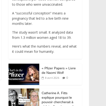
to those who were unvaccinated.
A “successful conception” means a
pregnancy that led to a live birth nine
months later.
The study wasn’t small. It analyzed data
from 1.3 million women aged 18 to 39.
Here’s what the numbers reveal, and what
it could mean for humanity.
« Pfizer Papers » Livre
de Naomi Wolf
0
8 avril 2026
Catherine A. Fitts
explique pourquoi le
pouvoir chercherait à