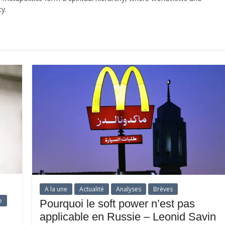
y.
A la une
Actualité
Analyses
Brèves
e
Pourquoi le soft power n’est pas
applicable en Russie – Leonid Savin