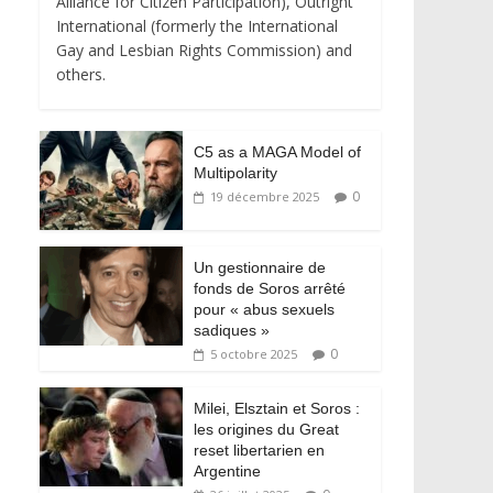
Alliance for Citizen Participation), Outright
International (formerly the International
Gay and Lesbian Rights Commission) and
others.
C5 as a MAGA Model of
Multipolarity
0
19 décembre 2025
Un gestionnaire de
fonds de Soros arrêté
pour « abus sexuels
sadiques »
0
5 octobre 2025
Milei, Elsztain et Soros :
les origines du Great
reset libertarien en
Argentine