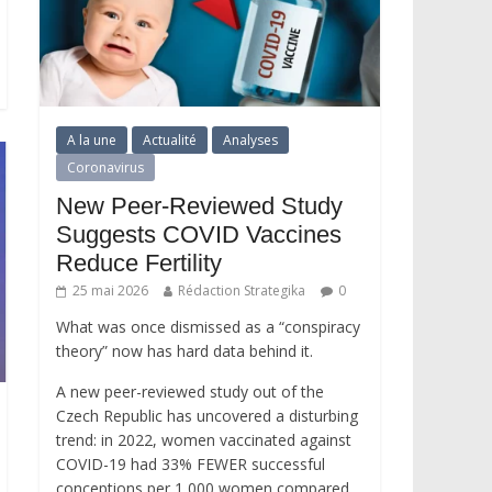
A la une
Actualité
Analyses
Coronavirus
New Peer-Reviewed Study
Suggests COVID Vaccines
Reduce Fertility
25 mai 2026
Rédaction Strategika
0
What was once dismissed as a “conspiracy
theory” now has hard data behind it.
A new peer-reviewed study out of the
Czech Republic has uncovered a disturbing
trend: in 2022, women vaccinated against
COVID-19 had 33% FEWER successful
conceptions per 1,000 women compared