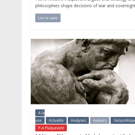
philosophies shape decisions of war and sovereignt
Lire la suite
A la
une
Actualité
Analyses
Auteurs
Géopolitiqu
P-A Plaquevent