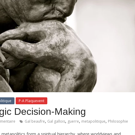
litique
P-A Plaquevent
egic Decision-Making
,
,
,
,
mentaire
Gal beaufre
Gal gallois
guerre
metapolitique
Philosophie
 metapolitics form a spiritual hierarchy, where worldviews and