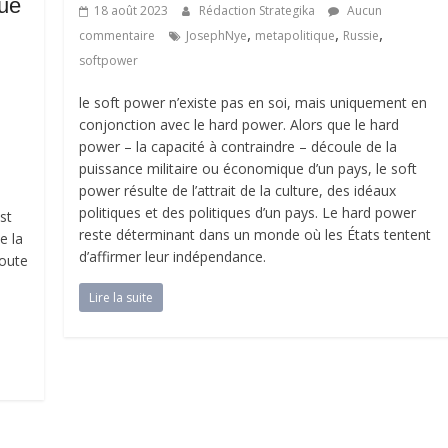
que
18 août 2023
Rédaction Strategika
Aucun
,
,
,
commentaire
JosephNye
metapolitique
Russie
softpower
le soft power n’existe pas en soi, mais uniquement en
conjonction avec le hard power. Alors que le hard
power – la capacité à contraindre – découle de la
puissance militaire ou économique d’un pays, le soft
power résulte de l’attrait de la culture, des idéaux
e
politiques et des politiques d’un pays. Le hard power
st
reste déterminant dans un monde où les États tentent
e la
d’affirmer leur indépendance.
toute
Lire la suite