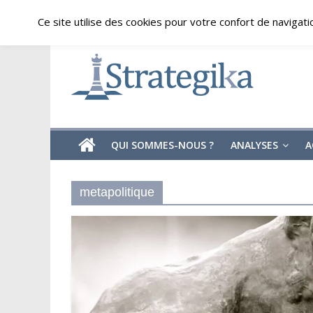
Skip
samedi, août 8, 2026
Ce site utilise des cookies pour votre confort de navigati
to
content
Strategika
Expertise
et
Analyses
géostratégiques
QUI SOMMES-NOUS ?
ANALYSES
A
metapolitique