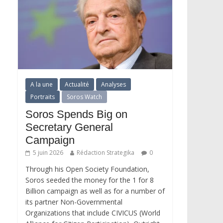
A la une
Actualité
Analyses
Portraits
Soros Watch
Soros Spends Big on
Secretary General
Campaign
5 juin 2026
Rédaction Strategika
0
Through his Open Society Foundation,
Soros seeded the money for the 1 for 8
Billion campaign as well as for a number of
its partner Non-Governmental
Organizations that include CIVICUS (World