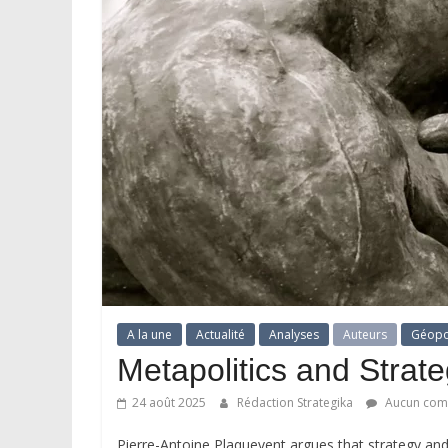
A la une
Actualité
Analyses
Auteurs
Géopo
Metapolitics and Strat
24 août 2025
Rédaction Strategika
Aucun com
Pierre-Antoine Plaquevent argues that strategy and