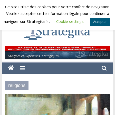
Skip
Ce site utilise des cookies pour votre confort de navigation.
dimanche, août 9, 2026
to
Veuillez accepter cette information légale pour continuer à
content
naviguer sur Strategika.fr .
Cookie settings
Accepter
Strategika
Expertise
et
Analyses
géostratégiques
religions