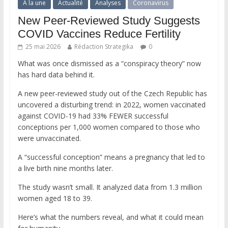
A la une
Actualité
Analyses
Coronavirus
New Peer-Reviewed Study Suggests
COVID Vaccines Reduce Fertility
25 mai 2026
Rédaction Strategika
0
What was once dismissed as a “conspiracy theory” now
has hard data behind it.
A new peer-reviewed study out of the Czech Republic has
uncovered a disturbing trend: in 2022, women vaccinated
against COVID-19 had 33% FEWER successful
conceptions per 1,000 women compared to those who
were unvaccinated.
A “successful conception” means a pregnancy that led to
a live birth nine months later.
The study wasn’t small. It analyzed data from 1.3 million
women aged 18 to 39.
Here’s what the numbers reveal, and what it could mean