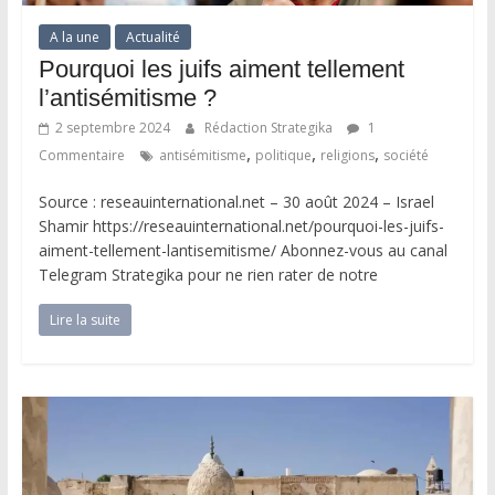
A la une
Actualité
Pourquoi les juifs aiment tellement
l’antisémitisme ?
2 septembre 2024
Rédaction Strategika
1
,
,
,
Commentaire
antisémitisme
politique
religions
société
Source : reseauinternational.net – 30 août 2024 – Israel
Shamir https://reseauinternational.net/pourquoi-les-juifs-
aiment-tellement-lantisemitisme/ Abonnez-vous au canal
Telegram Strategika pour ne rien rater de notre
Lire la suite