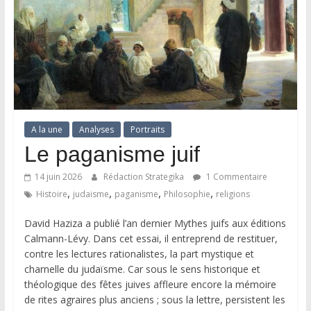
A la une
Analyses
Portraits
Le paganisme juif
14 juin 2026
Rédaction Strategika
1 Commentaire
,
,
,
,
Histoire
judaisme
paganisme
Philosophie
religions
David Haziza a publié l’an dernier Mythes juifs aux éditions
Calmann-Lévy. Dans cet essai, il entreprend de restituer,
contre les lectures rationalistes, la part mystique et
charnelle du judaïsme. Car sous le sens historique et
théologique des fêtes juives affleure encore la mémoire
de rites agraires plus anciens ; sous la lettre, persistent les