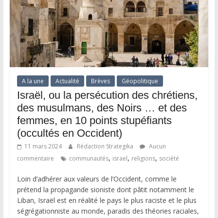
A la une
Actualité
Brèves
Géopolitique
Israël, ou la persécution des chrétiens,
des musulmans, des Noirs … et des
femmes, en 10 points stupéfiants
(occultés en Occident)
11 mars 2024
Rédaction Strategika
Aucun
,
,
,
commentaire
communautés
israel
religions
société
Loin d’adhérer aux valeurs de l’Occident, comme le
prétend la propagande sioniste dont pâtit notamment le
Liban, Israël est en réalité le pays le plus raciste et le plus
ségrégationniste au monde, paradis des théories raciales,