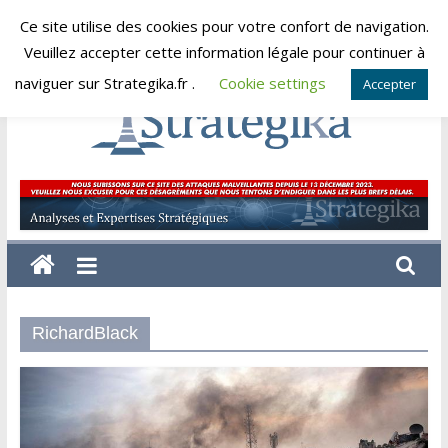
Skip
Ce site utilise des cookies pour votre confort de navigation.
samedi, août 8, 2026
to
Veuillez accepter cette information légale pour continuer à
content
naviguer sur Strategika.fr .
Cookie settings
Accepter
Strategika
Expertise
et
Analyses
géostratégiques
RichardBlack