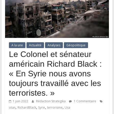
A la une
Actualité
Analyses
Géopolitique
Le Colonel et sénateur
américain Richard Black :
« En Syrie nous avons
toujours travaillé avec les
terroristes. »
1 juin 2022
Rédaction Strategika
1 Commentaire
,
,
,
,
otan
RichardBlack
Syrie
terrorisme
Usa