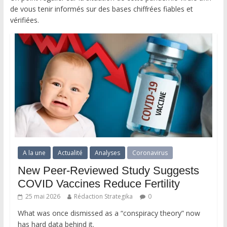
de vous tenir informés sur des bases chiffrées fiables et
vérifiées.
A la une
Actualité
Analyses
Coronavirus
New Peer-Reviewed Study Suggests
COVID Vaccines Reduce Fertility
25 mai 2026
Rédaction Strategika
0
What was once dismissed as a “conspiracy theory” now
has hard data behind it.