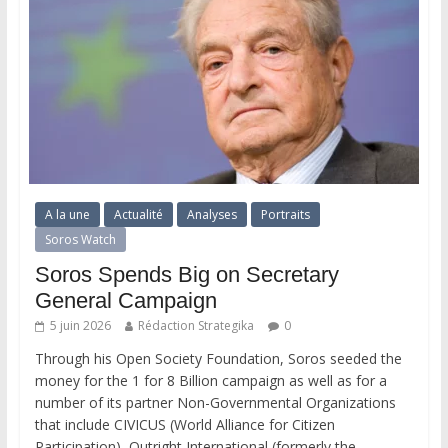
A la une
Actualité
Analyses
Portraits
Soros Watch
Soros Spends Big on Secretary
General Campaign
5 juin 2026
Rédaction Strategika
0
Through his Open Society Foundation, Soros seeded the
money for the 1 for 8 Billion campaign as well as for a
number of its partner Non-Governmental Organizations
that include CIVICUS (World Alliance for Citizen
Participation), Outright International (formerly the