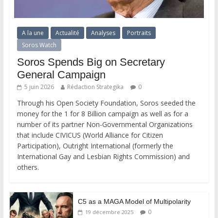
A la une
Actualité
Analyses
Portraits
Soros Watch
Soros Spends Big on Secretary
General Campaign
5 juin 2026
Rédaction Strategika
0
Through his Open Society Foundation, Soros seeded the
money for the 1 for 8 Billion campaign as well as for a
number of its partner Non-Governmental Organizations
that include CIVICUS (World Alliance for Citizen
Participation), Outright International (formerly the
International Gay and Lesbian Rights Commission) and
others.
C5 as a MAGA Model of Multipolarity
0
19 décembre 2025