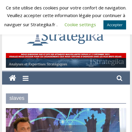
Skip
Ce site utilise des cookies pour votre confort de navigation.
samedi, août 8, 2026
to
Veuillez accepter cette information légale pour continuer à
content
naviguer sur Strategika.fr .
Cookie settings
Accepter
Strategika
Expertise
et
Analyses
géostratégiques
slaves