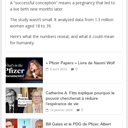
A “successful conception” means a pregnancy that led to
a live birth nine months later.
The study wasn’t small. It analyzed data from 1.3 million
women aged 18 to 39.
Here’s what the numbers reveal, and what it could mean
for humanity.
« Pfizer Papers » Livre de Naomi Wolf
0
8 avril 2026
Catherine A. Fitts explique pourquoi le
pouvoir chercherait à réduire
l’espérance de vie
0
14 janvier 2026
Bill Gates et le PDG de Pfizer, Albert