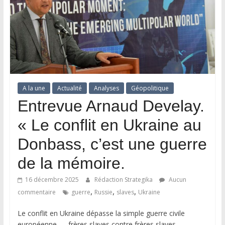
A la une
Actualité
Analyses
Géopolitique
Entrevue Arnaud Develay.
« Le conflit en Ukraine au
Donbass, c’est une guerre
de la mémoire.
16 décembre 2025
Rédaction Strategika
Aucun
,
,
,
commentaire
guerre
Russie
slaves
Ukraine
Le conflit en Ukraine dépasse la simple guerre civile
européenne — frères slaves contre frères slaves.