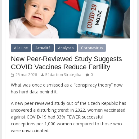
A la une
Actualité
Analyses
Coronavirus
New Peer-Reviewed Study Suggests
COVID Vaccines Reduce Fertility
25 mai 2026
Rédaction Strategika
0
What was once dismissed as a “conspiracy theory” now
has hard data behind it.
A new peer-reviewed study out of the Czech Republic has
uncovered a disturbing trend: in 2022, women vaccinated
against COVID-19 had 33% FEWER successful
conceptions per 1,000 women compared to those who
were unvaccinated.