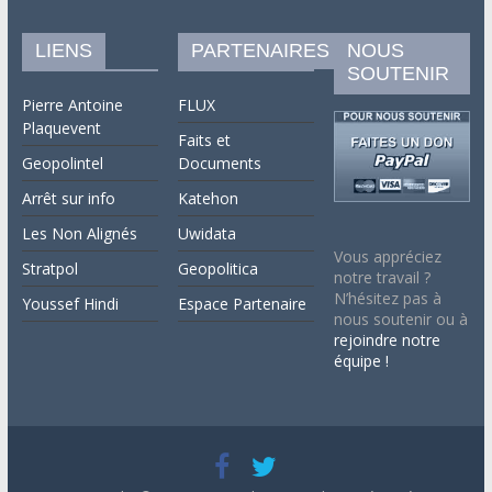
LIENS
PARTENAIRES
NOUS
SOUTENIR
Pierre Antoine
FLUX
Plaquevent
Faits et
Geopolintel
Documents
Arrêt sur info
Katehon
Les Non Alignés
Uwidata
Vous appréciez
Stratpol
Geopolitica
notre travail ?
N’hésitez pas à
Youssef Hindi
Espace Partenaire
nous soutenir ou à
rejoindre notre
équipe !