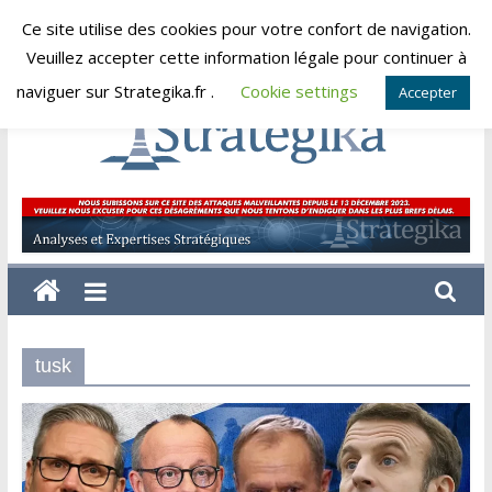
Skip
Ce site utilise des cookies pour votre confort de navigation.
samedi, août 8, 2026
to
Veuillez accepter cette information légale pour continuer à
content
naviguer sur Strategika.fr .
Cookie settings
Accepter
Strategika
Expertise
et
Analyses
géostratégiques
tusk