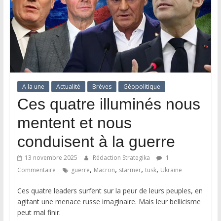
A la une
Actualité
Brèves
Géopolitique
Ces quatre illuminés nous
mentent et nous
conduisent à la guerre
13 novembre 2025
Rédaction Strategika
1
,
,
,
,
Commentaire
guerre
Macron
starmer
tusk
Ukraine
Ces quatre leaders surfent sur la peur de leurs peuples, en
agitant une menace russe imaginaire. Mais leur bellicisme
peut mal finir.