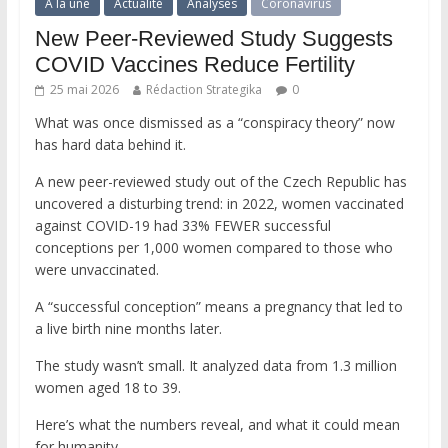
A la une
Actualité
Analyses
Coronavirus
New Peer-Reviewed Study Suggests
COVID Vaccines Reduce Fertility
25 mai 2026
Rédaction Strategika
0
What was once dismissed as a “conspiracy theory” now
has hard data behind it.
A new peer-reviewed study out of the Czech Republic has
uncovered a disturbing trend: in 2022, women vaccinated
against COVID-19 had 33% FEWER successful
conceptions per 1,000 women compared to those who
were unvaccinated.
A “successful conception” means a pregnancy that led to
a live birth nine months later.
The study wasn’t small. It analyzed data from 1.3 million
women aged 18 to 39.
Here’s what the numbers reveal, and what it could mean
for humanity.