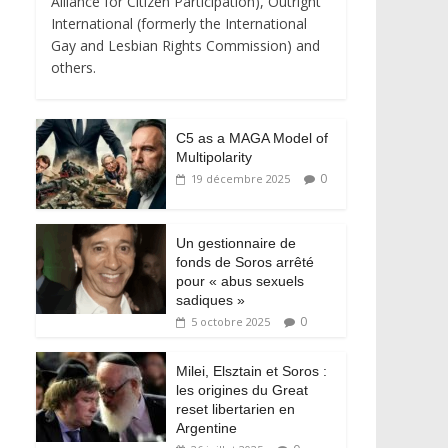
Alliance for Citizen Participation), Outright
International (formerly the International
Gay and Lesbian Rights Commission) and
others.
C5 as a MAGA Model of
Multipolarity
0
19 décembre 2025
Un gestionnaire de
fonds de Soros arrêté
pour « abus sexuels
sadiques »
0
5 octobre 2025
Milei, Elsztain et Soros :
les origines du Great
reset libertarien en
Argentine