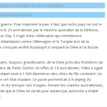
our ne rien rater de notre actualité
égique indépendante
guerre. Pour maintenir la paix, il faut que notre pays ne soit ni
 le 25 avril dernier par le ministre australien de la Défense,
nzac Day. Il s’agit d’une célébration qui commémore
élandaises contre l’Allemagne et la Turquie lors de la
’est pas arrêté là puisqu’il a comparé la Chine et la Russie
taire, toujours grandissante, de la Chine près des frontières de
ière de Peter Dutton. En effet, le 19 avril dernier, Pékin a signé
chipel situé à 1.500 kilomètres des côtes de l’île-continent. Un
de cet état insulaire. Ce pacte permettrait à Xi Jinping d’y
 et d’y envoyer ses troupes. Devant les craintes australiennes,
fait que la Chine ne serait pour autant pas autorisée à établir
.