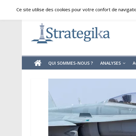
Skip
vendredi, août 7, 2026
Ce site utilise des cookies pour votre confort de navigati
to
content
Strategika
Expertise
et
Analyses
géostratégiques
QUI SOMMES-NOUS ?
ANALYSES
A