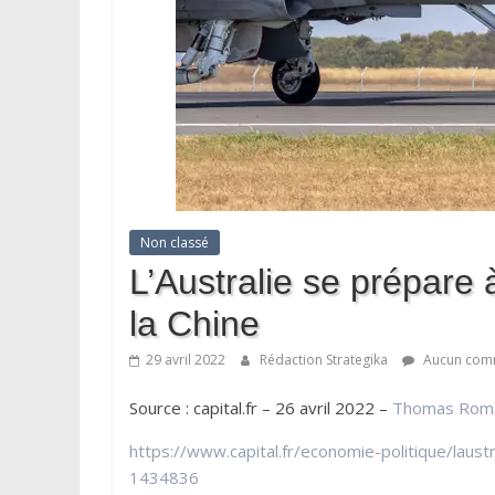
Non classé
L’Australie se prépare 
la Chine
29 avril 2022
Rédaction Strategika
Aucun com
Source : capital.fr – 26 avril 2022 –
Thomas Rom
https://www.capital.fr/economie-politique/laust
1434836