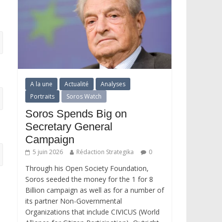
A la une
Actualité
Analyses
Portraits
Soros Watch
Soros Spends Big on
Secretary General
Campaign
5 juin 2026
Rédaction Strategika
0
Through his Open Society Foundation,
Soros seeded the money for the 1 for 8
Billion campaign as well as for a number of
its partner Non-Governmental
Organizations that include CIVICUS (World