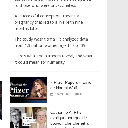
to those who were unvaccinated.
A “successful conception” means a
pregnancy that led to a live birth nine
months later.
The study wasn’t small. It analyzed data
from 1.3 million women aged 18 to 39.
Here’s what the numbers reveal, and what
it could mean for humanity.
« Pfizer Papers » Livre
de Naomi Wolf
0
8 avril 2026
Catherine A. Fitts
explique pourquoi le
pouvoir chercherait à