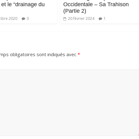
et le “drainage du
Occidentale – Sa Trahison
(Partie 2)
mbre 2020
0
20 février 2024
1
mps obligatoires sont indiqués avec
*