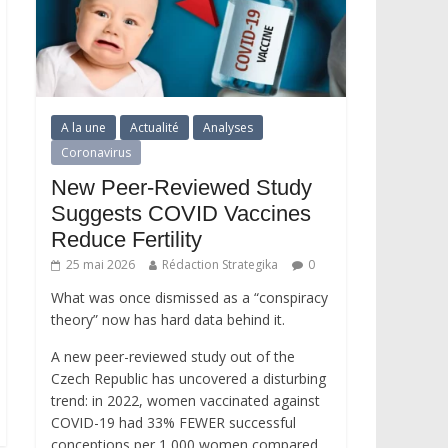
A la une
Actualité
Analyses
Coronavirus
New Peer-Reviewed Study
Suggests COVID Vaccines
Reduce Fertility
25 mai 2026
Rédaction Strategika
0
What was once dismissed as a “conspiracy
theory” now has hard data behind it.
A new peer-reviewed study out of the
Czech Republic has uncovered a disturbing
trend: in 2022, women vaccinated against
COVID-19 had 33% FEWER successful
conceptions per 1,000 women compared