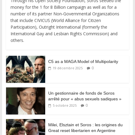
Through his Open Society Foundation, Soros seeded the
money for the 1 for 8 Billion campaign as well as for a
number of its partner Non-Governmental Organizations
that include CIVICUS (World Alliance for Citizen
Participation), Outright International (formerly the
International Gay and Lesbian Rights Commission) and
others.
C5 as a MAGA Model of Multipolarity
0
19 décembre 2025
Un gestionnaire de fonds de Soros
arrêté pour « abus sexuels sadiques »
0
5 octobre 2025
Milei, Elsztain et Soros : les origines du
Great reset libertarien en Argentine