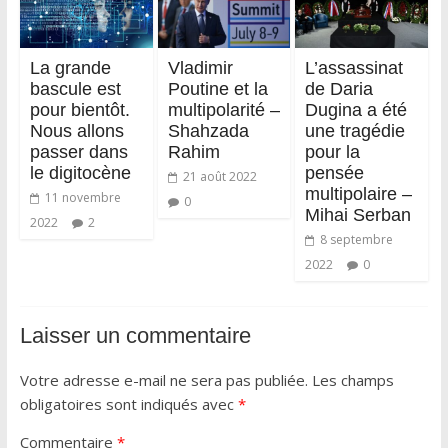
La grande
Vladimir
L’assassinat
bascule est
Poutine et la
de Daria
pour bientôt.
multipolarité –
Dugina a été
Nous allons
Shahzada
une tragédie
passer dans
Rahim
pour la
le digitocène
pensée
21 août 2022
multipolaire –
11 novembre
0
Mihai Serban
2022
2
8 septembre
2022
0
Laisser un commentaire
Votre adresse e-mail ne sera pas publiée.
Les champs
obligatoires sont indiqués avec
*
Commentaire
*