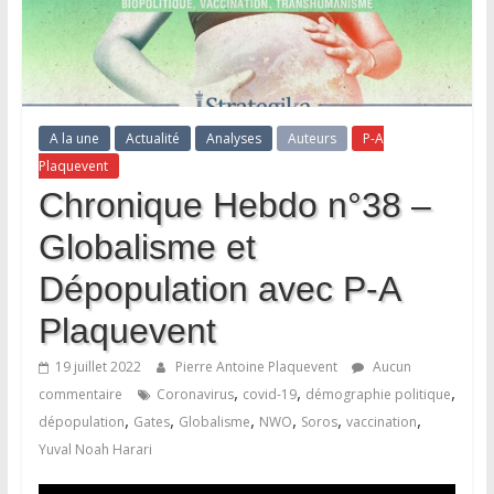
A la une
Actualité
Analyses
Auteurs
P-A
Plaquevent
Chronique Hebdo n°38 –
Globalisme et
Dépopulation avec P-A
Plaquevent
19 juillet 2022
Pierre Antoine Plaquevent
Aucun
,
,
,
commentaire
Coronavirus
covid-19
démographie politique
,
,
,
,
,
,
dépopulation
Gates
Globalisme
NWO
Soros
vaccination
Yuval Noah Harari