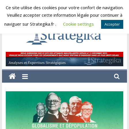
Skip
Ce site utilise des cookies pour votre confort de navigation.
jeudi, août 6, 2026
to
Veuillez accepter cette information légale pour continuer à
content
naviguer sur Strategika.fr .
Cookie settings
Accepter
Strategika
Expertise
et
Analyses
géostratégiques