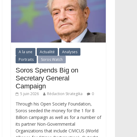
A la une
Actualité
Analyses
Portraits
Soros Watch
Soros Spends Big on
Secretary General
Campaign
5 juin 2026
Rédaction Strategika
0
Through his Open Society Foundation,
Soros seeded the money for the 1 for 8
Billion campaign as well as for a number of
its partner Non-Governmental
Organizations that include CIVICUS (World