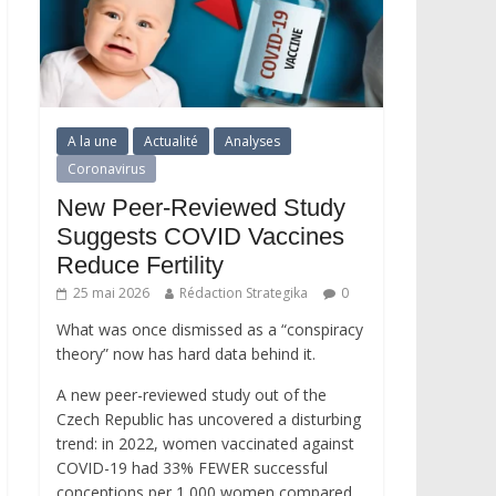
A la une
Actualité
Analyses
Coronavirus
New Peer-Reviewed Study
Suggests COVID Vaccines
Reduce Fertility
25 mai 2026
Rédaction Strategika
0
What was once dismissed as a “conspiracy
theory” now has hard data behind it.
A new peer-reviewed study out of the
Czech Republic has uncovered a disturbing
trend: in 2022, women vaccinated against
COVID-19 had 33% FEWER successful
conceptions per 1,000 women compared