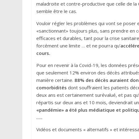
maladroite et contre-productive que celle de la 
semble être le cas.
Vouloir régler les problèmes qui vont se poser e
«sanctionnant» toujours plus, sans prendre en 
efficaces et durables, tant pour la crise sanitair
forcément une limite … et ne pourra qu’
accélér
cours
.
Pour en revenir à la Covid-19, les données prése
que seulement 12% environ des décès attribués 
manière certaine.
88%
des décès auraient donc
comorbidités
dont souffraient les patients déc
deux ans est certainement surévalué, et pas qu’un
répartis sur deux ans et 10 mois, deviendrait u
«pandémie» a été plus médiatique et politique 
.….
Vidéos et documents « alternatifs » et intéressant