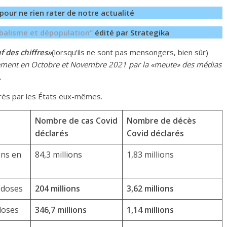
pour ne rien rater de notre actualité
balisme et dépopulation”
édité par Strategika
f des chiffres»
(lorsqu’ils ne sont pas mensongers, bien sûr)
lement en Octobre et Novembre
2021
par
la «meute» d
es médias
.
larés par les États eux-mêmes.
Nombre de cas Covid
Nombre de décès
déclarés
Covid déclarés
ons en
84,3 millions
1,83 millions
e doses
2
0
4
millions
3,62 millions
 doses
3
4
6
,7
millions
1,
1
4
millions