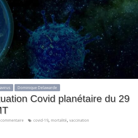
avirus
Dominique Delawarde
uation Covid planétaire du 29
MT
,
,
 commentaire
covid-19
mortalité
vaccination