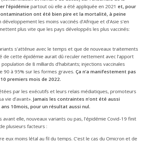
ler l’épidémie
partout où elle a été appliquée en 2021
et,
pour
contamination
ont
été
bien
pire et la mortalité, à peine
 développement les moins vaccinés d’Afrique et d’Asie s’en
emettent plus vite que les pays développés les plus vaccinés:
variants s’atténue avec le temps et que de nouveaux traitements
té de cette épidémie aurait dû reculer nettement avec l’apport
 population de 8 milliards d’habitants; injections vaccinales
de 90 à 95% sur les formes graves.
Ça n’a manifestement pas
s 10 premiers mois de 2022.
ées par les exécutifs et leurs relais médiatiques, promoteurs
sa vie d’avant».
Jamais les contraintes
n’
ont été aussi
 ans
10
mois
,
pour un résultat aussi nul.
avant elle, nouveaux variants ou pas, l’épidémie Covid-19 finit
de plusieurs facteurs :
re eux moins létal au fil du temps. C’est le cas du Omicron et de