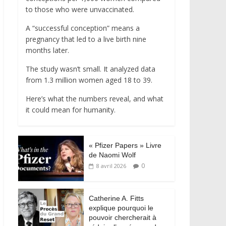
to those who were unvaccinated.
A “successful conception” means a
pregnancy that led to a live birth nine
months later.
The study wasn’t small. It analyzed data
from 1.3 million women aged 18 to 39.
Here’s what the numbers reveal, and what
it could mean for humanity.
« Pfizer Papers » Livre
de Naomi Wolf
0
8 avril 2026
Catherine A. Fitts
explique pourquoi le
pouvoir chercherait à