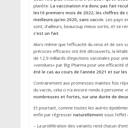
planète.
La vaccination n’a donc pas fait recu
les
10
premi
e
rs mois de 2022,
les chiffres
de 
m
eilleur
e,
qu’en 2020, sans vaccin
.
Les pays en
sont, d’ailleurs, beaucoup mieux sortis, et se r
c’est un fait
.
Alors même que l’efficacité du virus et de ses 
précoces efficaces ont été découverts, la létali
de 12,9 milliards d’injections vaccinales pour une
«vendues» par Big Pharma pour une efficacité 
été le cas au cours de l’année 2021 et sur le
Contrairement aux promesses maintes fois répét
du vaccin, celui ci n’a encore rendu à personne «
nombreuses et
fortes,
s
ur
une durée de
deux
Et pourtant, comme toutes les autres épidémies 
enfin par régresser
naturellement
sous l’effet 
– La prolifération des variants rend chacun d’ent