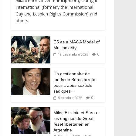
Alliance for Citizen Participation), Outright
International (formerly the International
Gay and Lesbian Rights Commission) and
others.
C5 as a MAGA Model of
Multipolarity
0
19 décembre 2025
Un gestionnaire de
fonds de Soros arrêté
pour « abus sexuels
sadiques »
0
5 octobre 2025
Milei, Elsztain et Soros :
les origines du Great
reset libertarien en
Argentine