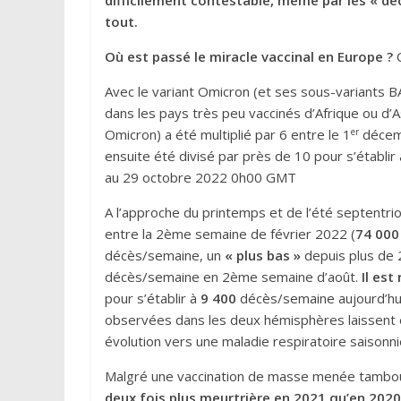
difficilement contestable,
même par les « dé
tout.
O
ù
est passé le miracle vaccinal en Europe ?
Avec le variant Omicron (et ses sous-variants 
dans les pays très peu vaccinés d’Afrique ou d’
er
Omicron) a été multiplié par 6 entre le 1
décemb
ensuite été divisé par près de 10 pour s’établir
au 29 octobre 2022 0h00 GMT
A l’approche du printemps et de l’été septentr
entre la 2ème semaine de février 2022 (
74 000
décès/semaine, un
« plus bas »
depuis plus de 2
décès/semaine en 2ème semaine d’août.
Il es
pour s’établir à
9 400
décès/semaine aujourd’hui
observées dans les deux hémisphères laissent e
évolution vers une maladie respiratoire saisonni
Malgré une vaccination de masse menée tambou
deux fois plus meurtrière en 2021 qu’en 202