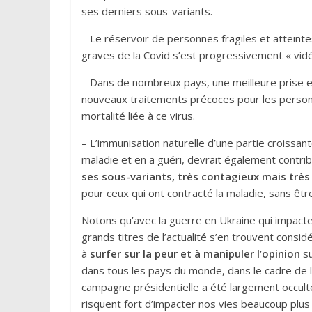
ses derniers sous-variants.
– Le réservoir de personnes fragiles et atteint
graves de la Covid s’est progressivement « vidé
– Dans de nombreux pays, une meilleure prise en 
nouveaux traitements précoces pour les personn
mortalité liée à ce virus.
– L’immunisation naturelle d’une partie croissant
maladie et en a guéri, devrait également contribu
ses sous-variants, très contagieux mais très p
pour ceux qui ont contracté la maladie, sans êtr
Notons qu’avec la guerre en Ukraine qui impacte
grands titres de l’actualité s’en trouvent consi
à
s
urfer sur la peur et à manipuler l’opinion
su
dans tous les pays du monde, dans le cadre de leu
campagne présidentielle a été largement occultée
risquent fort d’impacter nos vies beaucoup plus q