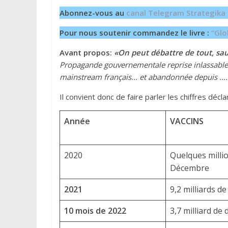
Abonnez-vous au
canal Telegram Strategika
Pour nous soutenir commandez le livre :
“Glo
Avant propos:
«On peut débattre de tout, sau
Propagande gouvernementale reprise
inlassab
mainstream
français
…
et abandonnée depuis ….
Il convient donc de faire parler les chiffres déc
Année
VACCINS
2020
Quelques milli
Décembre
2021
9,2 milliards d
10
mois de
2022
3,7 milliard de