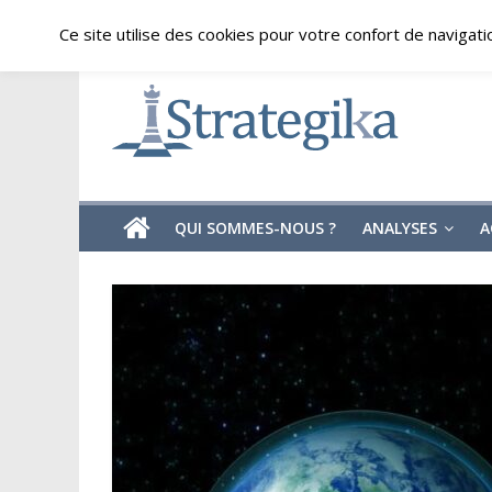
Skip
vendredi, août 7, 2026
Ce site utilise des cookies pour votre confort de navigati
to
content
Strategika
Expertise
et
Analyses
géostratégiques
QUI SOMMES-NOUS ?
ANALYSES
A