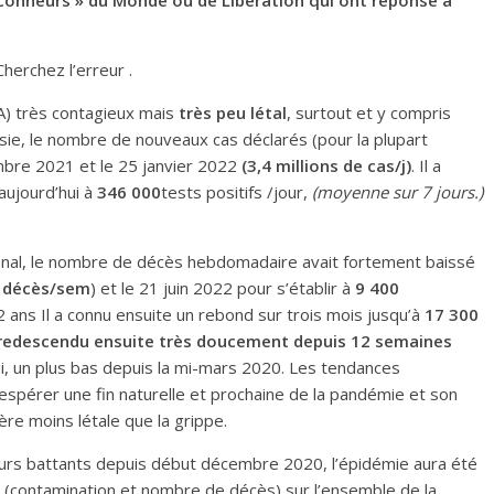
conneurs » du Monde ou de Libération qui ont réponse à
Cherchez l’erreur .
BA) très contagieux mais
très peu létal
, surtout et y compris
Asie, le nombre de nouveaux cas déclarés (pour la plupart
re 2021 et le 25 janvier 2022
(3,4 millions de cas/j)
. Il a
 aujourd’hui à
3
4
6
000
tests positifs /jour,
(
moyenne sur 7 jours.
)
ional, le nombre de décès hebdomadaire avait fortement baissé
 décès/sem
) et le 21 juin 2022 pour s’établir à
9 400
 ans Il a connu ensuite un rebond sur trois mois jusqu’à
17 300
t redescendu ensuite très doucement depuis 12 semaines
, un plus bas depuis la mi-mars 2020. Les tendances
spérer une fin naturelle et prochaine de la pandémie et son
ère moins létale que la grippe.
rs battants depuis début décembre 2020, l’épidémie aura été
0
(contamination et nombre de décès) sur l’ensemble de la