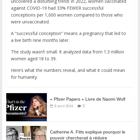
uncovered a disturbing trend: in 2022, women vaccinated
against COVID-19 had 33% FEWER successful
conceptions per 1,000 women compared to those who
were unvaccinated.
A “successful conception” means a pregnancy that led to
a live birth nine months later.
The study wasn’t small. It analyzed data from 1.3 million
women aged 18 to 39.
Here’s what the numbers reveal, and what it could mean
for humanity.
« Pfizer Papers » Livre de Naomi Wolf
0
8 avril 2026
Catherine A. Fitts explique pourquoi le
pouvoir chercherait à réduire