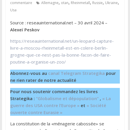
,
,
,
,
,
commentaire
Allemagne
otan
Rheinmetall
Russie
Ukraine
Usa
Source : reseauinternational.net – 30 avril 2024 –
Alexeï Peskov
https://reseauinternational.net/un-leopard-capture-
livre-a-moscou-rheinmetall-est-en-colere-berlin-
grogne-que-ce-nest-pas-la-bonne-facon-de-faire-
poutine-a-organise-un-zoo/
Abonnez-vous au
canal Telegram Strategika
pour
ne rien rater de notre actualité
Pour nous soutenir commandez les livres
Strategika :
“Globalisme et dépopulation”
,
« La
guerre des USA contre l’Europe »
et
« Société
ouverte contre Eurasie »
La constitution de la «ménagerie cabossée» se