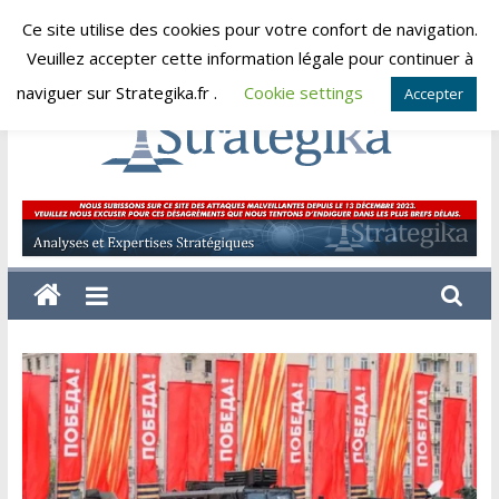
Skip
Ce site utilise des cookies pour votre confort de navigation.
vendredi, août 7, 2026
to
Veuillez accepter cette information légale pour continuer à
content
naviguer sur Strategika.fr .
Cookie settings
Accepter
Strategika
Expertise
et
Analyses
géostratégiques