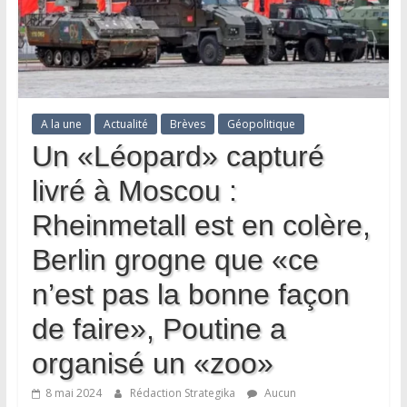
A la une
Actualité
Brèves
Géopolitique
Un «Léopard» capturé
livré à Moscou :
Rheinmetall est en colère,
Berlin grogne que «ce
n’est pas la bonne façon
de faire», Poutine a
organisé un «zoo»
8 mai 2024
Rédaction Strategika
Aucun