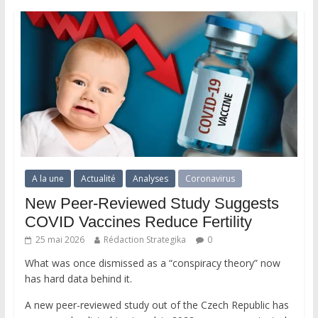
A la une
Actualité
Analyses
Coronavirus
New Peer-Reviewed Study Suggests
COVID Vaccines Reduce Fertility
25 mai 2026
Rédaction Strategika
0
What was once dismissed as a “conspiracy theory” now
has hard data behind it.
A new peer-reviewed study out of the Czech Republic has