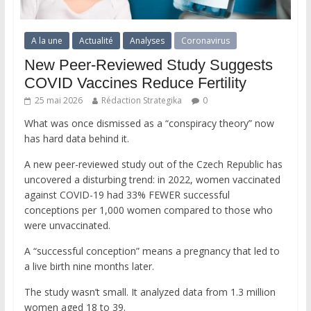
A la une
Actualité
Analyses
Coronavirus
New Peer-Reviewed Study Suggests
COVID Vaccines Reduce Fertility
25 mai 2026
Rédaction Strategika
0
What was once dismissed as a “conspiracy theory” now
has hard data behind it.
A new peer-reviewed study out of the Czech Republic has
uncovered a disturbing trend: in 2022, women vaccinated
against COVID-19 had 33% FEWER successful
conceptions per 1,000 women compared to those who
were unvaccinated.
A “successful conception” means a pregnancy that led to
a live birth nine months later.
The study wasn’t small. It analyzed data from 1.3 million
women aged 18 to 39.