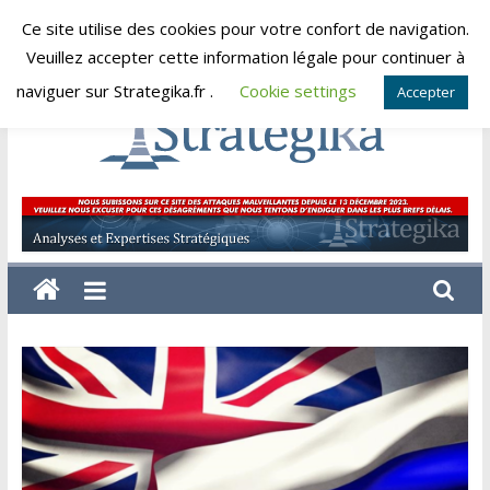
Skip
Ce site utilise des cookies pour votre confort de navigation.
jeudi, août 6, 2026
to
Veuillez accepter cette information légale pour continuer à
content
naviguer sur Strategika.fr .
Cookie settings
Accepter
Strategika
Expertise
et
Analyses
géostratégiques