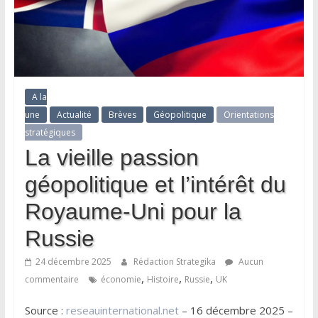
A la
une
Actualité
Brèves
Géopolitique
Orientations
stratégiques
La vieille passion
géopolitique et l’intérêt du
Royaume-Uni pour la
Russie
24 décembre 2025
Rédaction Strategika
Aucun
,
,
,
commentaire
économie
Histoire
Russie
UK
Source :
reseauinternational.net
– 16 décembre 2025 –