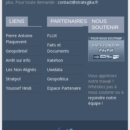
plus. Pour toute demande :
contact@strategika.fr
LIENS
PARTENAIRES
NOUS
SOUTENIR
Pierre Antoine
FLUX
Plaquevent
Faits et
Geopolintel
Documents
Arrêt sur info
Katehon
Les Non Alignés
Uwidata
Vous appréciez
Stratpol
Geopolitica
notre travail ?
N’hésitez pas à
Youssef Hindi
Espace Partenaire
nous soutenir ou à
rejoindre notre
équipe !