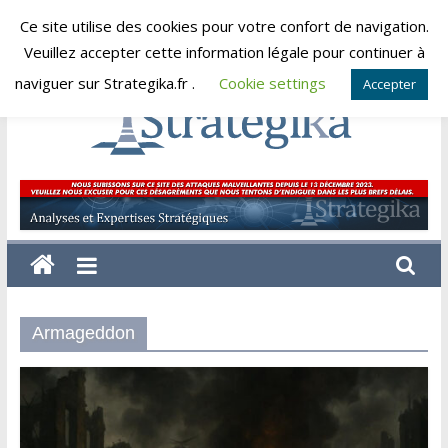
Skip
Ce site utilise des cookies pour votre confort de navigation.
dimanche, août 9, 2026
to
Veuillez accepter cette information légale pour continuer à
content
naviguer sur Strategika.fr .
Cookie settings
Accepter
Strategika
Expertise
et
Analyses
géostratégiques
Armageddon