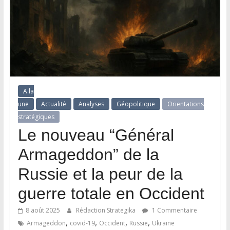
A la
une
Actualité
Analyses
Géopolitique
Orientations
stratégiques
Le nouveau “Général
Armageddon” de la
Russie et la peur de la
guerre totale en Occident
8 août 2025
Rédaction Strategika
1 Commentaire
,
,
,
,
Armageddon
covid-19
Occident
Russie
Ukraine