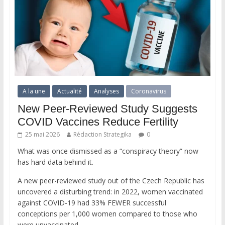
A la une
Actualité
Analyses
Coronavirus
New Peer-Reviewed Study Suggests
COVID Vaccines Reduce Fertility
25 mai 2026
Rédaction Strategika
0
What was once dismissed as a “conspiracy theory” now
has hard data behind it.
A new peer-reviewed study out of the Czech Republic has
uncovered a disturbing trend: in 2022, women vaccinated
against COVID-19 had 33% FEWER successful
conceptions per 1,000 women compared to those who
were unvaccinated.