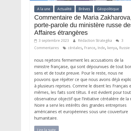
A la une
Actualité
Brèves
Géopolitique
Commentaire de Maria Zakharova
porte-parole du ministère russe de
Affaires étrangères
3 septembre 2023
Rédaction Strategika
3
,
,
,
,
Commentaires
céréales
France
Inde
kenya
Russie
nous rejetons fermement les accusations de la
ministre française, qui sont dépourvues de tout bo
sens et de toute preuve. Pour le reste, nous ne
pouvons que répéter ce que nous avons déjà expli
à plusieurs reprises. Comme le disent les Français 
mêmes, les faits sont têtus. Il est évident pour tout
observateur objectif que l’Initiative céréalière de la
Noire a servi les intérêts des grandes entreprises
américaines et européennes sous une couverture
humanitaire.
Lire la suite