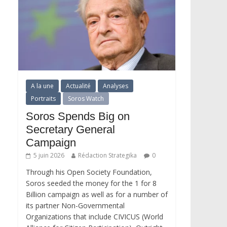
A la une
Actualité
Analyses
Portraits
Soros Watch
Soros Spends Big on
Secretary General
Campaign
5 juin 2026
Rédaction Strategika
0
Through his Open Society Foundation,
Soros seeded the money for the 1 for 8
Billion campaign as well as for a number of
its partner Non-Governmental
Organizations that include CIVICUS (World