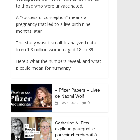
to those who were unvaccinated.
A “successful conception” means a
pregnancy that led to a live birth nine
months later.
The study wasn’t small. It analyzed data
from 1.3 million women aged 18 to 39.
Here’s what the numbers reveal, and what
it could mean for humanity.
« Pfizer Papers » Livre
de Naomi Wolf
0
8 avril 2026
Catherine A. Fitts
explique pourquoi le
pouvoir chercherait à