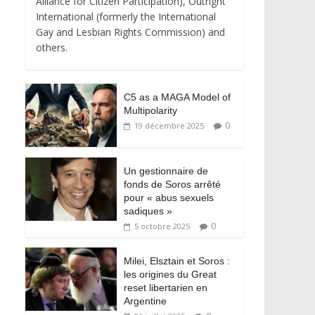
Alliance for Citizen Participation), Outright
International (formerly the International
Gay and Lesbian Rights Commission) and
others.
C5 as a MAGA Model of
Multipolarity
0
19 décembre 2025
Un gestionnaire de
fonds de Soros arrêté
pour « abus sexuels
sadiques »
0
5 octobre 2025
Milei, Elsztain et Soros :
les origines du Great
reset libertarien en
Argentine