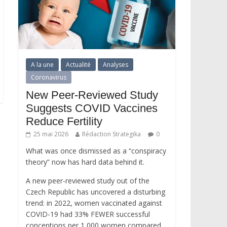
A la une
Actualité
Analyses
Coronavirus
New Peer-Reviewed Study
Suggests COVID Vaccines
Reduce Fertility
25 mai 2026
Rédaction Strategika
0
What was once dismissed as a “conspiracy
theory” now has hard data behind it.
A new peer-reviewed study out of the
Czech Republic has uncovered a disturbing
trend: in 2022, women vaccinated against
COVID-19 had 33% FEWER successful
conceptions per 1,000 women compared