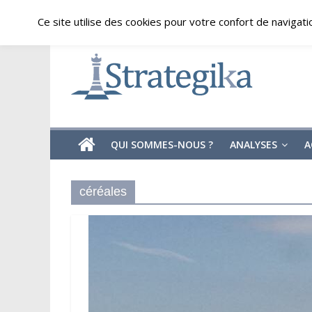
Skip
jeudi, août 6, 2026
Ce site utilise des cookies pour votre confort de navigati
to
content
Strategika
Expertise
et
Analyses
géostratégiques
QUI SOMMES-NOUS ?
ANALYSES
A
céréales