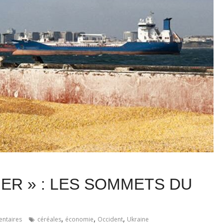
ER » : LES SOMMETS DU
,
,
,
ntaires
céréales
économie
Occident
Ukraine