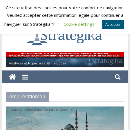
Skip
Ce site utilise des cookies pour votre confort de navigation.
dimanche, août 9, 2026
to
Veuillez accepter cette information légale pour continuer à
content
naviguer sur Strategika.fr .
Cookie settings
Accepter
Strategika
Expertise
et
Analyses
géostratégiques
empireOttoman