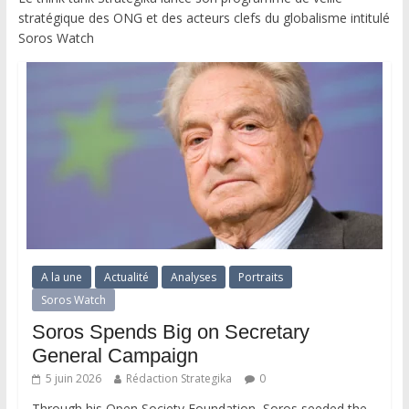
stratégique des ONG et des acteurs clefs du globalisme intitulé
Soros Watch
A la une
Actualité
Analyses
Portraits
Soros Watch
Soros Spends Big on Secretary
General Campaign
5 juin 2026
Rédaction Strategika
0
Through his Open Society Foundation, Soros seeded the