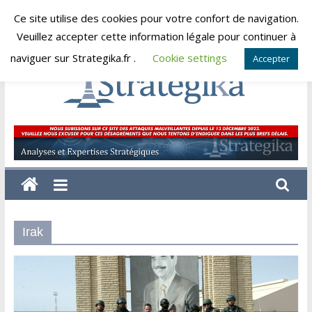
Skip
Ce site utilise des cookies pour votre confort de navigation.
dimanche, août 9, 2026
to
Veuillez accepter cette information légale pour continuer à
content
naviguer sur Strategika.fr .
Cookie settings
Accepter
Strategika
Expertise
et
Analyses
géostratégiques
Irak