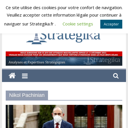
Skip
Ce site utilise des cookies pour votre confort de navigation.
vendredi, août 7, 2026
to
Veuillez accepter cette information légale pour continuer à
content
naviguer sur Strategika.fr .
Cookie settings
Accepter
Strategika
Expertise
et
Analyses
géostratégiques
Nikol Pachinian