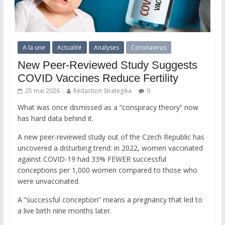
A la une
Actualité
Analyses
Coronavirus
New Peer-Reviewed Study Suggests
COVID Vaccines Reduce Fertility
25 mai 2026
Rédaction Strategika
0
What was once dismissed as a “conspiracy theory” now
has hard data behind it.
A new peer-reviewed study out of the Czech Republic has
uncovered a disturbing trend: in 2022, women vaccinated
against COVID-19 had 33% FEWER successful
conceptions per 1,000 women compared to those who
were unvaccinated.
A “successful conception” means a pregnancy that led to
a live birth nine months later.