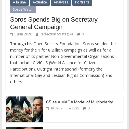
A la une
Actualité
Analyses
Portraits
Soros Watch
Soros Spends Big on Secretary
General Campaign
5 juin 2026
Rédaction Strategika
0
Through his Open Society Foundation, Soros seeded the
money for the 1 for 8 Billion campaign as well as for a
number of its partner Non-Governmental Organizations
that include CIVICUS (World Alliance for Citizen
Participation), Outright International (formerly the
International Gay and Lesbian Rights Commission) and
others.
C5 as a MAGA Model of Multipolarity
0
19 décembre 2025