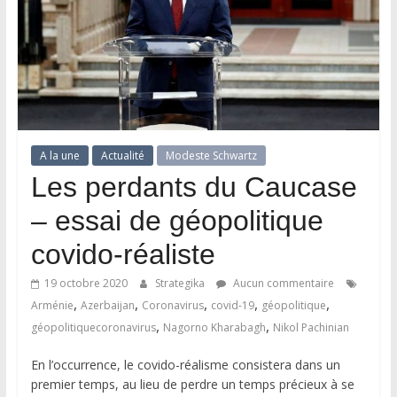
A la une
Actualité
Modeste Schwartz
Les perdants du Caucase
– essai de géopolitique
covido-réaliste
19 octobre 2020
Strategika
Aucun commentaire
,
,
,
,
,
Arménie
Azerbaijan
Coronavirus
covid-19
géopolitique
,
,
géopolitiquecoronavirus
Nagorno Kharabagh
Nikol Pachinian
En l’occurrence, le covido-réalisme consistera dans un
premier temps, au lieu de perdre un temps précieux à se