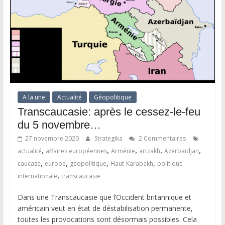
A la une
Actualité
Géopolitique
Transcaucasie: après le cessez-le-feu
du 5 novembre…
27 novembre 2020
Strategika
2 Commentaires
,
,
,
,
,
actualité
affaires européennes
Arménie
artzakh
Azerbaïdjan
,
,
,
,
caucase
europe
géopolitique
Haut-Karabakh
politique
,
internationale
transcaucasie
Dans une Transcaucasie que l’Occident britannique et
américain veut en état de déstabilisation permanente,
toutes les provocations sont désormais possibles. Cela