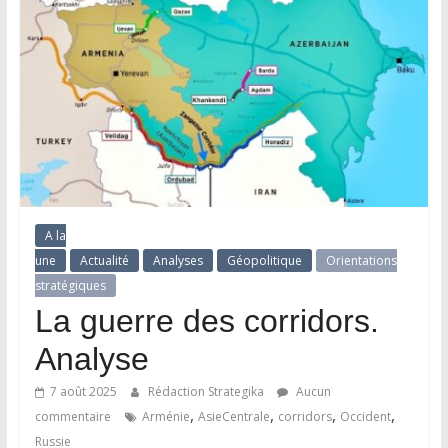
A la
une
Actualité
Analyses
Géopolitique
Orientations
stratégiques
La guerre des corridors.
Analyse
7 août 2025
Rédaction Strategika
Aucun
,
,
,
,
commentaire
Arménie
AsieCentrale
corridors
Occident
Russie