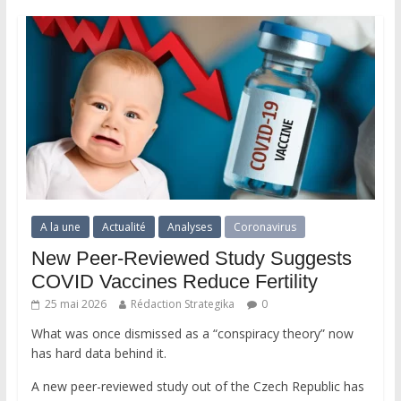
A la une
Actualité
Analyses
Coronavirus
New Peer-Reviewed Study Suggests
COVID Vaccines Reduce Fertility
25 mai 2026
Rédaction Strategika
0
What was once dismissed as a “conspiracy theory” now
has hard data behind it.
A new peer-reviewed study out of the Czech Republic has