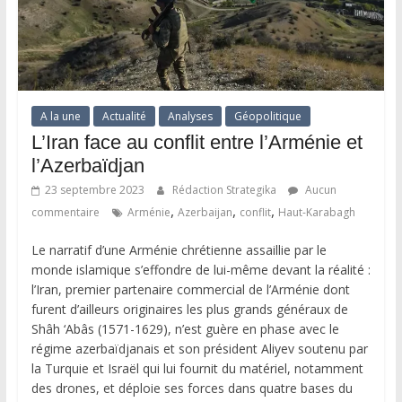
A la une
Actualité
Analyses
Géopolitique
L’Iran face au conflit entre l’Arménie et
l’Azerbaïdjan
23 septembre 2023
Rédaction Strategika
Aucun
,
,
,
commentaire
Arménie
Azerbaijan
conflit
Haut-Karabagh
Le narratif d’une Arménie chrétienne assaillie par le
monde islamique s’effondre de lui-même devant la réalité :
l’Iran, premier partenaire commercial de l’Arménie dont
furent d’ailleurs originaires les plus grands généraux de
Shâh ‘Abâs (1571-1629), n’est guère en phase avec le
régime azerbaïdjanais et son président Aliyev soutenu par
la Turquie et Israël qui lui fournit du matériel, notamment
des drones, et déploie ses forces dans quatre bases du