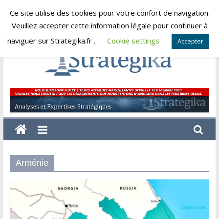
Skip
Ce site utilise des cookies pour votre confort de navigation.
vendredi, août 7, 2026
to
Veuillez accepter cette information légale pour continuer à
content
naviguer sur Strategika.fr .
Cookie settings
Accepter
Strategika
Expertise
et
Analyses
géostratégiques
Arménie