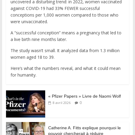
uncovered a disturbing trend: in 2022, women vaccinated
against COVID-19 had 33% FEWER successful
conceptions per 1,000 women compared to those who
were unvaccinated.
A “successful conception” means a pregnancy that led to
a live birth nine months later.
The study wasn’t small. It analyzed data from 1.3 million
women aged 18 to 39.
Here’s what the numbers reveal, and what it could mean
for humanity.
« Pfizer Papers » Livre de Naomi Wolf
0
8 avril 2026
Catherine A. Fitts explique pourquoi le
pouvoir chercherait à réduire