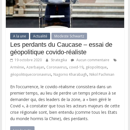
A la une
Actualité
Modeste Schwartz
Les perdants du Caucase – essai de
géopolitique covido-réaliste
19 octobre 2020
Strategika
Aucun commentaire
,
,
,
,
,
Arménie
Azerbaijan
Coronavirus
covid-19
géopolitique
,
,
géopolitiquecoronavirus
Nagorno Kharabagh
Nikol Pachinian
En l’occurrence, le covido-réalisme consistera dans un
premier temps, au lieu de perdre un temps précieux à se
demander qui, des leaders de la zone, a « bien géré le
Covid », à constater que tous les acteurs majeurs de cette
crise régionale sont, bien entendu (comme tous les Etats
du monde hormis la Chine), des perdants.