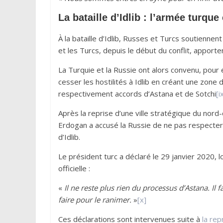
La bataille d’Idlib : l’armée turque
À la bataille d’Idlib, Russes et Turcs soutienn
et les Turcs, depuis le début du conflit, apporte
La Turquie et la Russie ont alors convenu, pour 
cesser les hostilités à Idlib en créant une zone
respectivement accords d’Astana et de Sotchi
[i
Après la reprise d’une ville stratégique du nord
Erdogan a accusé la Russie de ne pas respecter
d’Idlib.
Le président turc a déclaré le 29 janvier 2020, lo
officielle :
«
Il ne reste plus rien du processus d’Astana. Il f
faire pour le ranimer.
»
[x]
Ces déclarations sont intervenues suite à
la rep