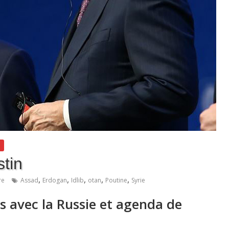
tin
,
,
,
,
,
re
Assad
Erdogan
Idlib
otan
Poutine
Syrie
ns avec la Russie et agenda de