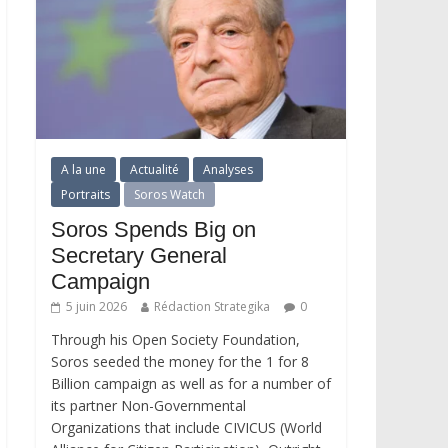
A la une
Actualité
Analyses
Portraits
Soros Watch
Soros Spends Big on
Secretary General
Campaign
5 juin 2026
Rédaction Strategika
0
Through his Open Society Foundation,
Soros seeded the money for the 1 for 8
Billion campaign as well as for a number of
its partner Non-Governmental
Organizations that include CIVICUS (World