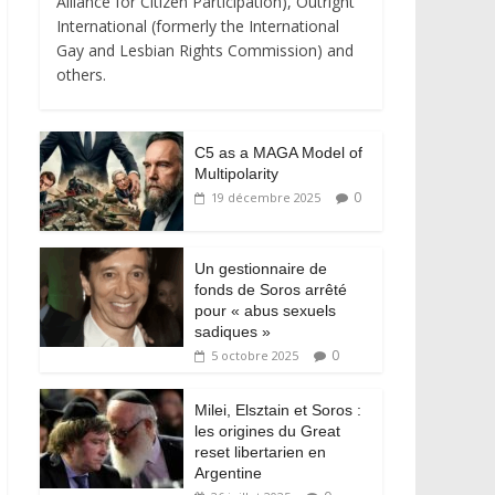
Alliance for Citizen Participation), Outright
International (formerly the International
Gay and Lesbian Rights Commission) and
others.
C5 as a MAGA Model of
Multipolarity
0
19 décembre 2025
Un gestionnaire de
fonds de Soros arrêté
pour « abus sexuels
sadiques »
0
5 octobre 2025
Milei, Elsztain et Soros :
les origines du Great
reset libertarien en
Argentine