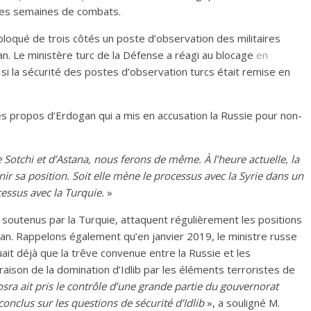
 des semaines de combats.
 bloqué de trois côtés un poste d’observation des militaires
n. Le ministère turc de la Défense a réagi au blocage
en
si la sécurité des postes d’observation turcs était remise en
es propos d’Erdogan qui a mis en accusation la Russie pour non-
e Sotchi et d’Astana, nous ferons de même. À l’heure actuelle, la
ir sa position. Soit elle mène le processus avec la Syrie dans un
essus avec la Turquie.
»
, soutenus par la Turquie, attaquent régulièrement les positions
n. Rappelons également qu’en janvier 2019, le ministre russe
ait déjà que la trêve convenue entre la Russie et les
en raison de la domination d’Idlib par les éléments terroristes de
Nosra ait pris le contrôle d’une grande partie du gouvernorat
onclus sur les questions de sécurité d’Idlib
», a souligné M.