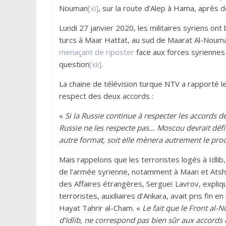
Nouman
[xi]
, sur la route d’Alep à Hama, après
Lundi 27 janvier 2020, les militaires syriens ont
turcs à Maar Hattat, au sud de Maarat Al-Nouma
menaçant de riposter
face aux forces syriennes 
question
[xii]
.
La chaine de télévision turque NTV a rapporté l
respect des deux accords :
«
Si la Russie continue à respecter les accords d
Russie ne les respecte pas… Moscou devrait défin
autre format, soit elle mènera autrement le proc
Mais rappelons que les terroristes logés à Idlib
de l’armée syrienne, notamment à Maan et Atsha
des Affaires étrangères, Sergueï Lavrov, expliqu
terroristes, auxiliaires d’Ankara, avait pris fin 
Hayat Tahrir al-Cham. «
Le fait que le Front al-
d’Idlib, ne correspond pas bien sûr aux accords c