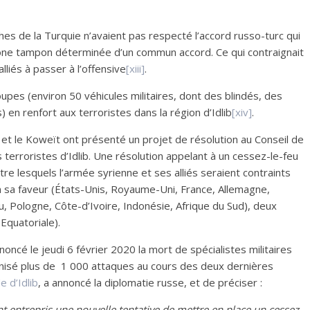
es de la Turquie n’avaient pas respecté l’accord russo-turc qui
 zone tampon déterminée d’un commun accord. Ce qui contraignait
liés à passer à l’offensive
[xiii]
.
upes (environ 50 véhicules militaires, dont des blindés, des
 en renfort aux terroristes dans la région d’Idlib
[xiv]
.
et le Koweït ont présenté un projet de résolution au Conseil de
 terroristes d’Idlib. Une résolution appelant à un cessez-le-feu
tre lesquels l’armée syrienne et ses alliés seraient contraints
n sa faveur (États-Unis, Royaume-Uni, France, Allemagne,
, Pologne, Côte-d’Ivoire, Indonésie, Afrique du Sud), deux
Equatoriale).
oncé le jeudi 6 février 2020 la mort de spécialistes militaires
ganisé plus de 1 000 attaques au cours des deux dernières
 d’Idlib
, a annoncé la diplomatie russe, et de préciser :
ont entrepris une nouvelle tentative de mettre en place un cessez-