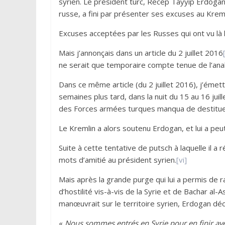
syrien. Le président turc, Recep Tayyip Erdogan,
russe, a fini par présenter ses excuses au Kreml
Excuses acceptées par les Russes qui ont vu là l’
Mais j’annonçais dans un article du 2 juillet 2016
ne serait que temporaire compte tenue de l’anal
Dans ce même article (du 2 juillet 2016), j’émet
semaines plus tard, dans la nuit du 15 au 16 jui
des Forces armées turques manqua de destitue
Le Kremlin a alors soutenu Erdogan, et lui a peu
Suite à cette tentative de putsch à laquelle il a
mots d’amitié au président syrien.
[vi]
Mais après la grande purge qui lui a permis de r
d’hostilité vis-à-vis de la Syrie et de Bachar 
manœuvrait sur le territoire syrien, Erdogan déc
«
Nous sommes entrés en Syrie pour en finir ave