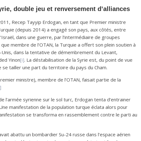
yrie, double jeu et renversement d’alliances
 2011, Recep Tayyip Erdogan, en tant que Premier ministre
urquie (depuis 2014) a engagé son pays, aux côtés, entre
d’Israël, dans une guerre, par l’intermédiaire de groupes
nt que membre de l’OTAN, la Turquie a offert son plein soutien à
tats-Unis, dans la tentative de démembrement du Levant,
Oded Yinon
[i]
. La déstabilisation de la Syrie est, du point de vue
se tailler une part du territoire du pays du Cham.
remier ministre), membre de l’OTAN, faisait partie de la
]
 l’armée syrienne sur le sol turc, Erdogan tenta d’entrainer
Une manifestation de la population turque éclata alors pour
manifestation se transforma en rassemblement contre le parti au
vait abattu un bombardier Su-24 russe dans l’espace aérien