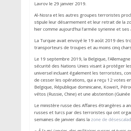
Lavrov le 29 janvier 2019.
Al-Nosra et les autres groupes terroristes proch
stipule leur désarmement et leur retrait de la
hier comme aujourd’hui l’armée syrienne et ses al
La Turquie avait envoyé le 19 août 2019 des tro
transporteurs de troupes et au moins cinq chars)
Le 19 septembre 2019, la Belgique, l’Allemagne 
sécurité des Nations Unies visant à protéger les
universel incluant également les terroristes, con
de cesser les opérations, qui a reçu 12 votes e
Belgique, République dominicaine, Koweït, Pérou
vétos (Russie, Chine) et une abstention (Guinée 
Le ministère russe des Affaires étrangères a ann
russes et turcs par des terroristes qui ont or
semaines de janvier dans la
zone de désescalade
«
À la mi-janvier, des militaires russes et turcs 