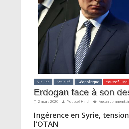
A la une
Actualité
Géopolitique
Youssef Hindi
Erdogan face à son des
2 mars 2020
Youssef Hindi
Aucun commentai
Ingérence en Syrie, tensio
l’OTAN