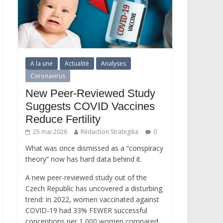
A la une
Actualité
Analyses
Coronavirus
New Peer-Reviewed Study
Suggests COVID Vaccines
Reduce Fertility
25 mai 2026
Rédaction Strategika
0
What was once dismissed as a “conspiracy
theory” now has hard data behind it.
A new peer-reviewed study out of the
Czech Republic has uncovered a disturbing
trend: in 2022, women vaccinated against
COVID-19 had 33% FEWER successful
conceptions per 1,000 women compared