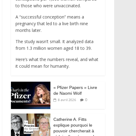
to those who were unvaccinated.
A “successful conception” means a
pregnancy that led to a live birth nine
months later.
The study wasn’t small. It analyzed data
from 1.3 million women aged 18 to 39.
Here’s what the numbers reveal, and what
it could mean for humanity.
« Pfizer Papers » Livre
de Naomi Wolf
0
8 avril 2026
Catherine A. Fitts
explique pourquoi le
pouvoir chercherait à