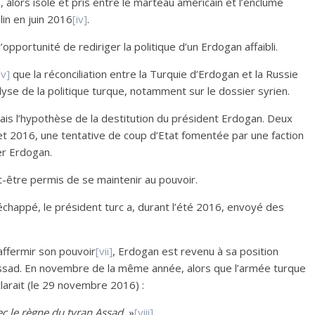
 alors isolé et pris entre le marteau américain et l’enclume
in en juin 2016
[iv]
.
opportunité de rediriger la politique d’un Erdogan affaibli.
[v]
que la réconciliation entre la Turquie d’Erdogan et la Russie
yse de la politique turque, notamment sur le dossier syrien.
tais l’hypothèse de la destitution du président Erdogan. Deux
llet 2016, une tentative de coup d’Etat fomentée par une faction
r Erdogan.
t-être permis de se maintenir au pouvoir.
 réchappé, le président turc a, durant l’été 2016, envoyé des
affermir son pouvoir
[vii]
, Erdogan est revenu à sa position
al-Assad. En novembre de la même année, alors que l’armée turque
larait (le 29 novembre 2016) :
c le règne du tyran Assad.
»
[viii]