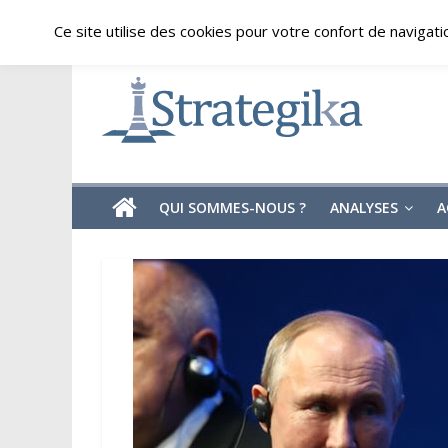
Skip
jeudi, août 6, 2026
Ce site utilise des cookies pour votre confort de navigati
to
content
Strategika
Expertise
et
Analyses
géostratégiques
QUI SOMMES-NOUS ?
ANALYSES
A