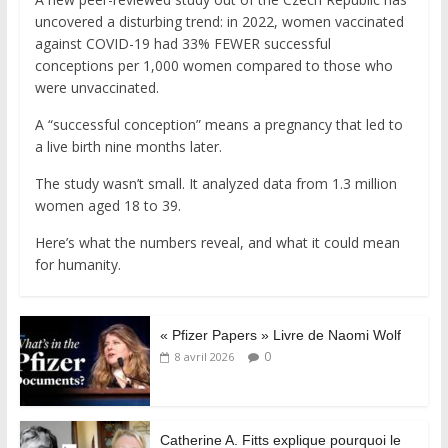
uncovered a disturbing trend: in 2022, women vaccinated
against COVID-19 had 33% FEWER successful
conceptions per 1,000 women compared to those who
were unvaccinated.
A “successful conception” means a pregnancy that led to
a live birth nine months later.
The study wasn’t small. It analyzed data from 1.3 million
women aged 18 to 39.
Here’s what the numbers reveal, and what it could mean
for humanity.
« Pfizer Papers » Livre de Naomi Wolf
0
8 avril 2026
Catherine A. Fitts explique pourquoi le