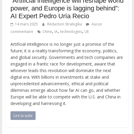
“Artificial intelligence will reshape world
power, and Europe is lagging behind”:
AI Expert Pedro Uría Recio
14 mars 2025
Rédaction Strategika
Aucun
,
,
,
commentaire
Chine
IA
technologies
UE
Artificial intelligence is no longer just a promise of the
future; it is a reality transforming the economy, politics,
and global security. Governments and tech companies are
engaged in a frantic race for development, aware that
whoever leads this revolution will dominate the next
digital era. With billions in investments at stake and
unprecedented advancements, ethical and political
dilemmas emerge about how far AI can go, and whether
Europe will be able to compete with the U.S. and China in
developing and harnessing it.
Lire la suite