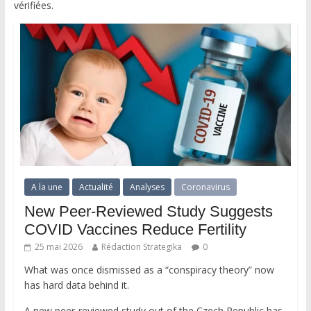
vérifiées.
A la une
Actualité
Analyses
Coronavirus
New Peer-Reviewed Study Suggests
COVID Vaccines Reduce Fertility
25 mai 2026
Rédaction Strategika
0
What was once dismissed as a “conspiracy theory” now
has hard data behind it.
A new peer-reviewed study out of the Czech Republic has