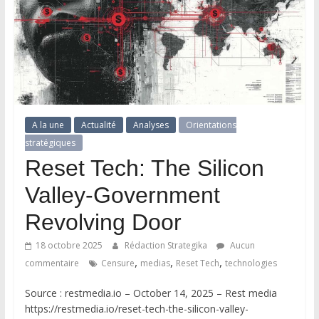
A la une
Actualité
Analyses
Orientations
stratégiques
Reset Tech: The Silicon
Valley-Government
Revolving Door
18 octobre 2025
Rédaction Strategika
Aucun
,
,
,
commentaire
Censure
medias
Reset Tech
technologies
Source : restmedia.io – October 14, 2025 – Rest media
https://restmedia.io/reset-tech-the-silicon-valley-