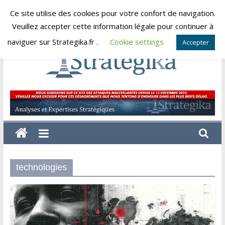
Skip
Ce site utilise des cookies pour votre confort de navigation.
jeudi, août 6, 2026
to
Veuillez accepter cette information légale pour continuer à
content
naviguer sur Strategika.fr .
Cookie settings
Accepter
Strategika
Expertise
et
Analyses
géostratégiques
technologies