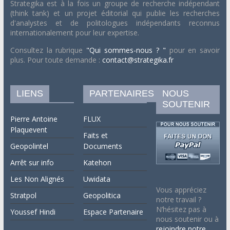
Strategika est à la fois un groupe de recherche indépendant
(think tank) et un projet éditorial qui publie les recherches
d'analystes et de politologues indépendants reconnus
internationalement pour leur expertise.
Consultez la rubrique
"Qui sommes-nous ? "
pour en savoir
plus. Pour toute demande :
contact@strategika.fr
LIENS
PARTENAIRES
NOUS
SOUTENIR
Pierre Antoine
FLUX
Plaquevent
Faits et
Geopolintel
Documents
Arrêt sur info
Katehon
Les Non Alignés
Uwidata
Vous appréciez
Stratpol
Geopolitica
notre travail ?
N’hésitez pas à
Youssef Hindi
Espace Partenaire
nous soutenir ou à
rejoindre notre