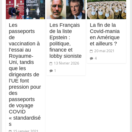
Les
Les Français
La fin de la
passeports
de la liste
Covid-mania
de
Epstein :
en Amérique
vaccination à
politique,
et ailleurs ?
l’essai au
finance et
20 mai 2021
Royaume-
lobby sioniste
4
Uni, tandis
13 février 2026
que les
1
dirigeants de
l’UE font
pression pour
des
passeports
de voyage
COVID
« standardisé
s
15 janvier 2021