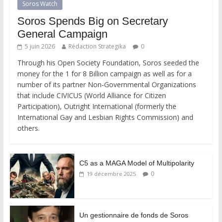
Soros Watch
Soros Spends Big on Secretary
General Campaign
5 juin 2026
Rédaction Strategika
0
Through his Open Society Foundation, Soros seeded the
money for the 1 for 8 Billion campaign as well as for a
number of its partner Non-Governmental Organizations
that include CIVICUS (World Alliance for Citizen
Participation), Outright International (formerly the
International Gay and Lesbian Rights Commission) and
others.
C5 as a MAGA Model of Multipolarity
0
19 décembre 2025
Un gestionnaire de fonds de Soros