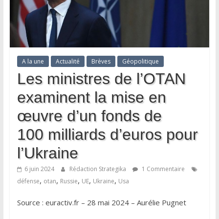
A la une
Actualité
Brèves
Géopolitique
Les ministres de l’OTAN
examinent la mise en
œuvre d’un fonds de
100 milliards d’euros pour
l’Ukraine
6 juin 2024
Rédaction Strategika
1 Commentaire
,
,
,
,
,
défense
otan
Russie
UE
Ukraine
Usa
Source : euractiv.fr – 28 mai 2024 – Aurélie Pugnet