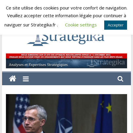
Skip
Ce site utilise des cookies pour votre confort de navigation.
dimanche, août 9, 2026
to
Veuillez accepter cette information légale pour continuer à
content
naviguer sur Strategika.fr .
Cookie settings
Accepter
Strategika
Expertise
et
Analyses
géostratégiques