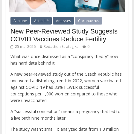
A la une
Actualité
Analyses
Coronavirus
New Peer-Reviewed Study Suggests
COVID Vaccines Reduce Fertility
25 mai 2026
Rédaction Strategika
0
What was once dismissed as a “conspiracy theory” now
has hard data behind it.
A new peer-reviewed study out of the Czech Republic has
uncovered a disturbing trend: in 2022, women vaccinated
against COVID-19 had 33% FEWER successful
conceptions per 1,000 women compared to those who
were unvaccinated.
A “successful conception” means a pregnancy that led to
a live birth nine months later.
The study wasn’t small. It analyzed data from 1.3 million