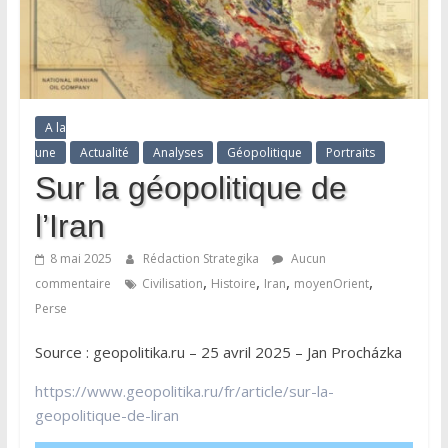
A la
une
Actualité
Analyses
Géopolitique
Portraits
Sur la géopolitique de
l’Iran
8 mai 2025
Rédaction Strategika
Aucun
,
,
,
,
commentaire
Civilisation
Histoire
Iran
moyenOrient
Perse
Source : geopolitika.ru – 25 avril 2025 – Jan Procházka
https://www.geopolitika.ru/fr/article/sur-la-
geopolitique-de-liran