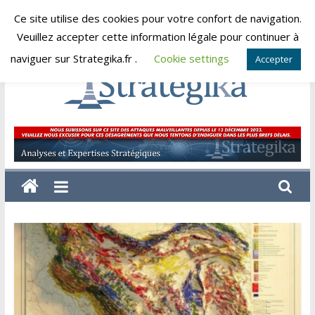
Skip
Ce site utilise des cookies pour votre confort de navigation.
vendredi, août 7, 2026
to
Veuillez accepter cette information légale pour continuer à
content
naviguer sur Strategika.fr .
Cookie settings
Accepter
Strategika
Expertise
et
Analyses
géostratégiques