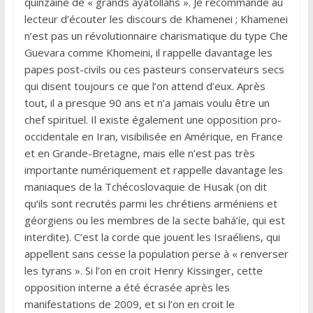
quinzaine de « grands ayatollahs ». Je recommande au
lecteur d’écouter les discours de Khamenei ; Khamenei
n’est pas un révolutionnaire charismatique du type Che
Guevara comme Khomeini, il rappelle davantage les
papes post-civils ou ces pasteurs conservateurs secs
qui disent toujours ce que l’on attend d’eux. Après
tout, il a presque 90 ans et n’a jamais voulu être un
chef spirituel. Il existe également une opposition pro-
occidentale en Iran, visibilisée en Amérique, en France
et en Grande-Bretagne, mais elle n’est pas très
importante numériquement et rappelle davantage les
maniaques de la Tchécoslovaquie de Husak (on dit
qu’ils sont recrutés parmi les chrétiens arméniens et
géorgiens ou les membres de la secte bahá’íe, qui est
interdite). C’est la corde que jouent les Israéliens, qui
appellent sans cesse la population perse à « renverser
les tyrans ». Si l’on en croit Henry Kissinger, cette
opposition interne a été écrasée après les
manifestations de 2009, et si l’on en croit le