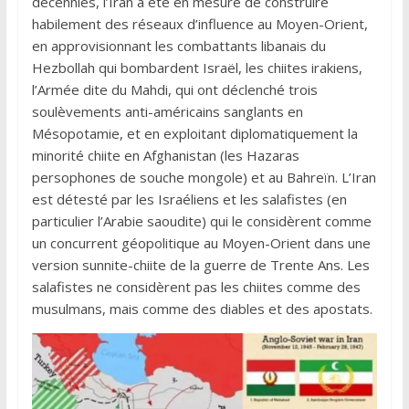
décennies, l’Iran a été en mesure de construire
habilement des réseaux d’influence au Moyen-Orient,
en approvisionnant les combattants libanais du
Hezbollah qui bombardent Israël, les chiites irakiens,
l’Armée dite du Mahdi, qui ont déclenché trois
soulèvements anti-américains sanglants en
Mésopotamie, et en exploitant diplomatiquement la
minorité chiite en Afghanistan (les Hazaras
persophones de souche mongole) et au Bahreïn. L’Iran
est détesté par les Israéliens et les salafistes (en
particulier l’Arabie saoudite) qui le considèrent comme
un concurrent géopolitique au Moyen-Orient dans une
version sunnite-chiite de la guerre de Trente Ans. Les
salafistes ne considèrent pas les chiites comme des
musulmans, mais comme des diables et des apostats.