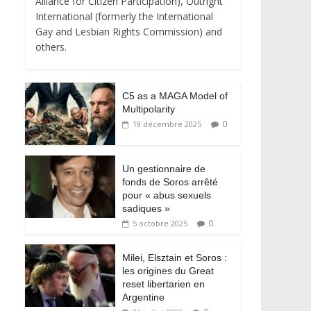
Alliance for Citizen Participation), Outright
International (formerly the International
Gay and Lesbian Rights Commission) and
others.
C5 as a MAGA Model of
Multipolarity
0
19 décembre 2025
Un gestionnaire de
fonds de Soros arrêté
pour « abus sexuels
sadiques »
0
5 octobre 2025
Milei, Elsztain et Soros :
les origines du Great
reset libertarien en
Argentine