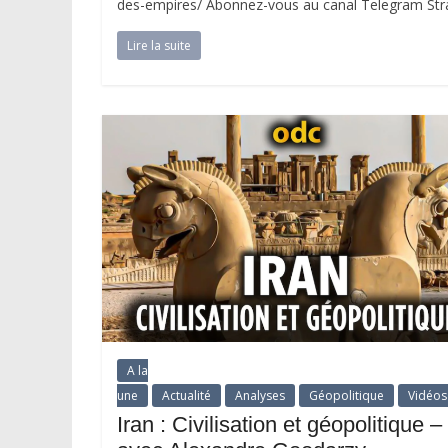
des-empires/ Abonnez-vous au canal Telegram Strat
Lire la suite
A la
une
Actualité
Analyses
Géopolitique
Vidéos
Iran : Civilisation et géopolitique –