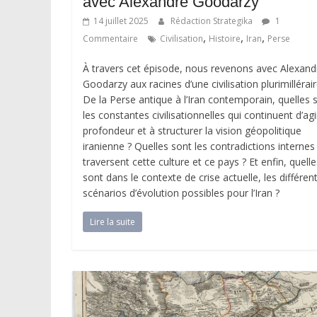
avec Alexandre Goodarzy
14 juillet 2025
Rédaction Strategika
1
,
,
,
Commentaire
Civilisation
Histoire
Iran
Perse
À travers cet épisode, nous revenons avec Alexand
Goodarzy aux racines d’une civilisation plurimillérair
De la Perse antique à l’Iran contemporain, quelles 
les constantes civilisationnelles qui continuent d’agi
profondeur et à structurer la vision géopolitique
iranienne ? Quelles sont les contradictions internes
traversent cette culture et ce pays ? Et enfin, quelle
sont dans le contexte de crise actuelle, les différen
scénarios d’évolution possibles pour l’Iran ?
Lire la suite