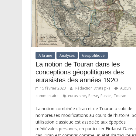
A la une
Analyses
Géopolitique
La notion de Touran dans les
conceptions géopolitiques des
eurasistes des années 1920
15 février 2023
Rédaction Strategika
Aucun
,
,
,
commentaire
eurasisme
Perse
Russie
Touran
La notion combinée d’Iran et de Touran a subi de
nombreuses modifications au cours de l’histoire. S
utilisation classique est associée aux épopées
médiévales persanes, en particulier Firdausi. Dans 
cas, l’Iran est compris comme un état d’agriculteur