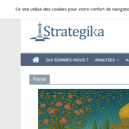
Skip
samedi, août 8, 2026
Ce site utilise des cookies pour votre confort de navigati
to
content
Strategika
Expertise
et
Analyses
géostratégiques
QUI SOMMES-NOUS ?
ANALYSES
A
Perse