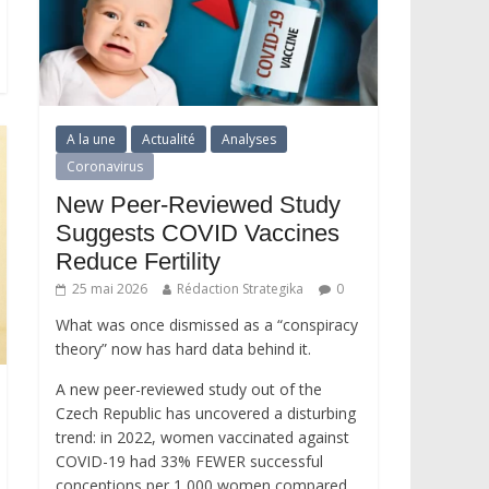
A la une
Actualité
Analyses
Coronavirus
New Peer-Reviewed Study
Suggests COVID Vaccines
Reduce Fertility
25 mai 2026
Rédaction Strategika
0
What was once dismissed as a “conspiracy
theory” now has hard data behind it.
A new peer-reviewed study out of the
Czech Republic has uncovered a disturbing
trend: in 2022, women vaccinated against
COVID-19 had 33% FEWER successful
conceptions per 1,000 women compared