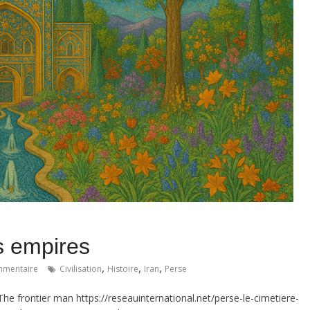
es empires
,
,
,
mentaire
Civilisation
Histoire
Iran
Perse
 The frontier man https://reseauinternational.net/perse-le-cimetiere-