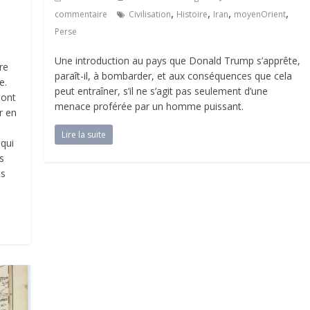
,
,
,
,
commentaire
Civilisation
Histoire
Iran
moyenOrient
Perse
Une introduction au pays que Donald Trump s’apprête,
re
paraît-il, à bombarder, et aux conséquences que cela
e.
peut entraîner, s’il ne s’agit pas seulement d’une
sont
menace proférée par un homme puissant.
r en
Lire la suite
 qui
s
ts