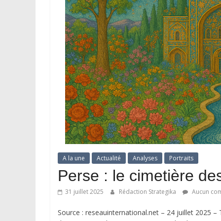
A la une
Actualité
Analyses
Portraits
Perse : le cimetière d
31 juillet 2025
Rédaction Strategika
Aucun com
Source : reseauinternational.net – 24 juillet 2025 –