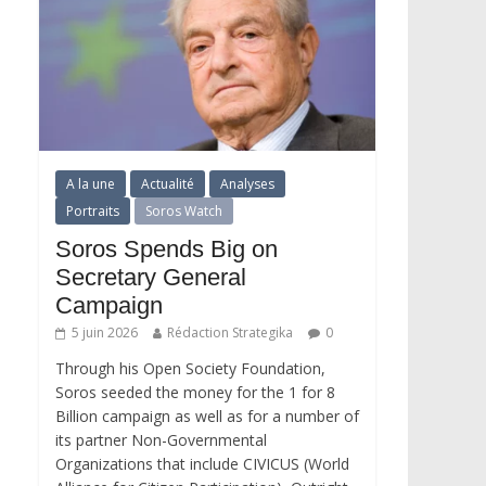
A la une
Actualité
Analyses
Portraits
Soros Watch
Soros Spends Big on
Secretary General
Campaign
5 juin 2026
Rédaction Strategika
0
Through his Open Society Foundation,
Soros seeded the money for the 1 for 8
Billion campaign as well as for a number of
its partner Non-Governmental
Organizations that include CIVICUS (World