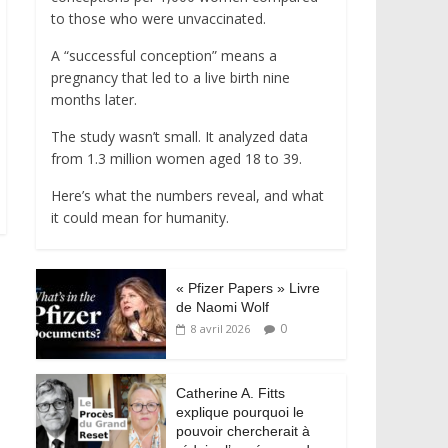
to those who were unvaccinated.
A “successful conception” means a
pregnancy that led to a live birth nine
months later.
The study wasn’t small. It analyzed data
from 1.3 million women aged 18 to 39.
Here’s what the numbers reveal, and what
it could mean for humanity.
« Pfizer Papers » Livre
de Naomi Wolf
0
8 avril 2026
Catherine A. Fitts
explique pourquoi le
pouvoir chercherait à