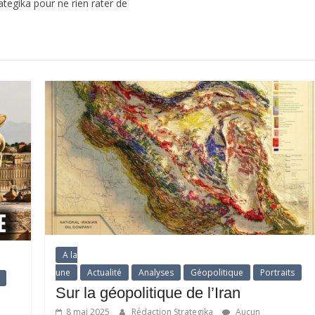
egika pour ne rien rater de
A la
une
Actualité
Analyses
Géopolitique
Portraits
Sur la géopolitique de l’Iran
8 mai 2025
Rédaction Strategika
Aucun