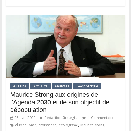
A la une
Actualité
Analyses
Géopolitique
Maurice Strong aux origines de
l’Agenda 2030 et de son objectif de
dépopulation
25 avril 2023
Rédaction Strategika
1 Commentaire
,
,
,
,
clubdeRome
croissance
écologisme
MauriceStrong