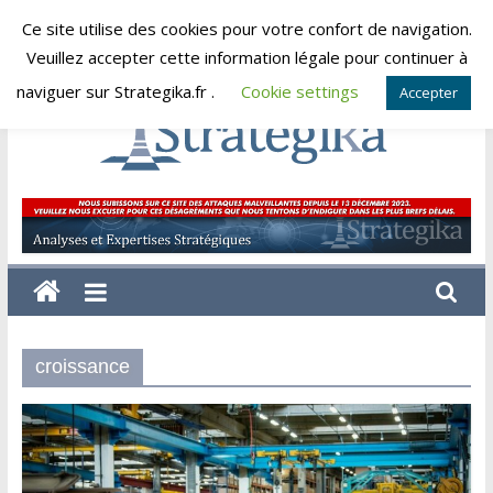
Skip
Ce site utilise des cookies pour votre confort de navigation.
vendredi, août 7, 2026
to
Veuillez accepter cette information légale pour continuer à
content
naviguer sur Strategika.fr .
Cookie settings
Accepter
Strategika
Expertise
et
Analyses
géostratégiques
croissance