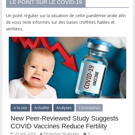
LE POINT SUR LE COVID-19
Un point régulier sur la situation de cette pandémie virale afin
de vous tenir informés sur des bases chiffrées fiables et
vérifiées.
A la une
Actualité
Analyses
Coronavirus
New Peer-Reviewed Study Suggests
COVID Vaccines Reduce Fertility
25 mai 2026
Rédaction Strategika
0