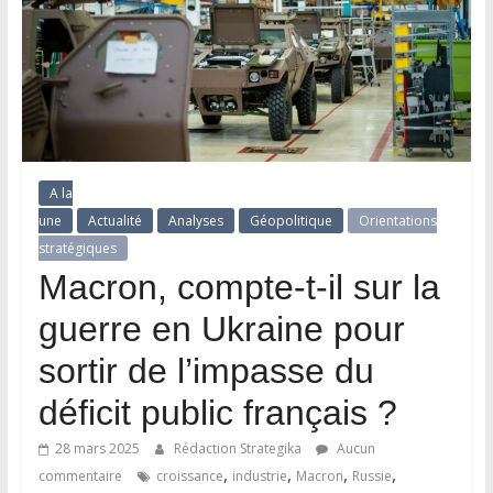
A la
une
Actualité
Analyses
Géopolitique
Orientations
stratégiques
Macron, compte-t-il sur la
guerre en Ukraine pour
sortir de l’impasse du
déficit public français ?
28 mars 2025
Rédaction Strategika
Aucun
,
,
,
,
commentaire
croissance
industrie
Macron
Russie