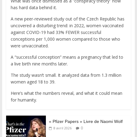
What was once dismissed as a “conspiracy theory” now
has hard data behind it.
A new peer-reviewed study out of the Czech Republic has
uncovered a disturbing trend: in 2022, women vaccinated
against COVID-19 had 33% FEWER successful
conceptions per 1,000 women compared to those who
were unvaccinated.
A “successful conception” means a pregnancy that led to
a live birth nine months later.
The study wasn’t small. It analyzed data from 1.3 million
women aged 18 to 39.
Here’s what the numbers reveal, and what it could mean
for humanity.
« Pfizer Papers » Livre de Naomi Wolf
0
8 avril 2026