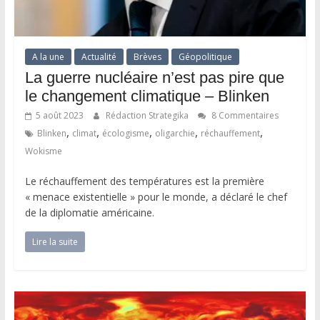
A la une
Actualité
Brèves
Géopolitique
La guerre nucléaire n’est pas pire que
le changement climatique – Blinken
5 août 2023
Rédaction Strategika
8 Commentaires
,
,
,
,
,
Blinken
climat
écologisme
oligarchie
réchauffement
Wokisme
Le réchauffement des températures est la première
« menace existentielle » pour le monde, a déclaré le chef
de la diplomatie américaine.
Lire la suite