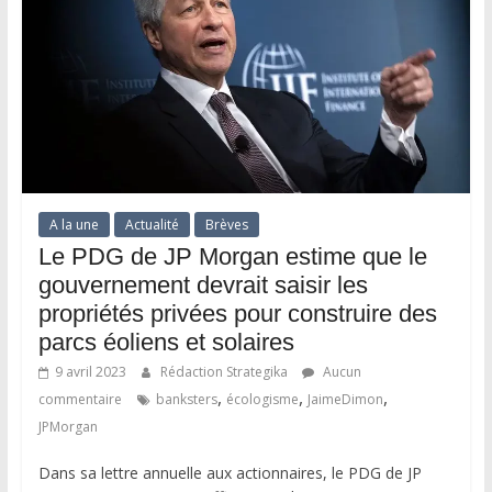
A la une
Actualité
Brèves
Le PDG de JP Morgan estime que le
gouvernement devrait saisir les
propriétés privées pour construire des
parcs éoliens et solaires
9 avril 2023
Rédaction Strategika
Aucun
,
,
,
commentaire
banksters
écologisme
JaimeDimon
JPMorgan
Dans sa lettre annuelle aux actionnaires, le PDG de JP