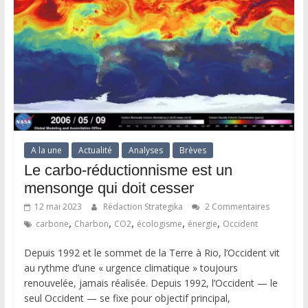
A la une
Actualité
Analyses
Brèves
Le carbo-réductionnisme est un
mensonge qui doit cesser
12 mai 2023
Rédaction Strategika
2 Commentaires
,
,
,
,
,
carbone
Charbon
CO2
écologisme
énergie
Occident
Depuis 1992 et le sommet de la Terre à Rio, l’Occident vit
au rythme d’une « urgence climatique » toujours
renouvelée, jamais réalisée. Depuis 1992, l’Occident — le
seul Occident — se fixe pour objectif principal,