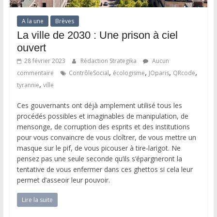
A la une
Brèves
La ville de 2030 : Une prison à ciel
ouvert
28 février 2023
Rédaction Strategika
Aucun
,
,
,
,
commentaire
ContrôleSocial
écologisme
JOparis
QRcode
,
tyrannie
ville
Ces gouvernants ont déjà amplement utilisé tous les
procédés possibles et imaginables de manipulation, de
mensonge, de corruption des esprits et des institutions
pour vous convaincre de vous cloîtrer, de vous mettre un
masque sur le pif, de vous picouser à tire-larigot. Ne
pensez pas une seule seconde qu’ils s’épargneront la
tentative de vous enfermer dans ces ghettos si cela leur
permet d’asseoir leur pouvoir.
Lire la suite