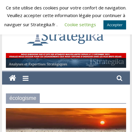
Skip
Ce site utilise des cookies pour votre confort de navigation.
jeudi, août 6, 2026
to
Veuillez accepter cette information légale pour continuer à
content
naviguer sur Strategika.fr .
Cookie settings
Accepter
Strategika
Expertise
et
Analyses
géostratégiques
écologisme